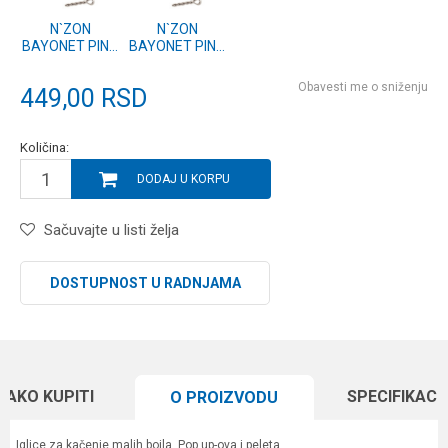
N`ZON
N`ZON
BAYONET PINS
BAYONET PINS
11mm (13308-
7mm (13308-
311)
307)
Obavesti me o sniženju
449,00
RSD
Količina:
DODAJ U KORPU
Sačuvajte u listi želja
DOSTUPNOST U RADNJAMA
KAKO KUPITI
SPECIFIKACI
O PROIZVODU
Iglice za kačenje malih boila, Pop up-ova i peleta.