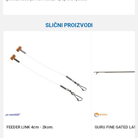
Karakteristika
Vrednost
Ime/Nadimak
Kategorija
Razna oprema za feeder
SLIČNI PROIZVODI
Brend
Daiwa
Email
Poruka
Anti-spam zaštita - izračunajte koliko je 4 + 1 :
POŠALJI
FEEDER LINK 4cm - 2kom.
GURU FINE GATED LAT