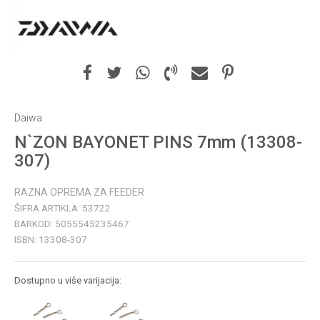
Daiwa
N`ZON BAYONET PINS 7mm (13308-
307)
RAZNA OPREMA ZA FEEDER
ŠIFRA ARTIKLA:
53722
BARKOD:
5055545235467
ISBN:
13308-307
Dostupno u više varijacija: