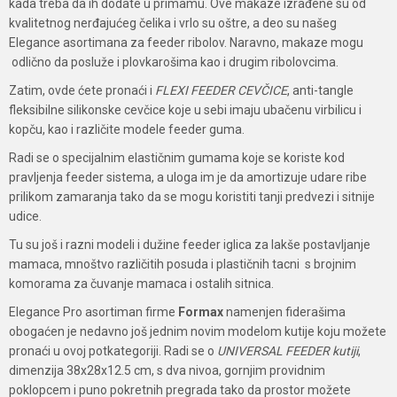
kada treba da ih dodate u primamu. Ove makaze izrađene su od
kvalitetnog nerđajućeg čelika i vrlo su oštre, a deo su našeg
Elegance asortimana za feeder ribolov. Naravno, makaze mogu
odlično da posluže i plovkarošima kao i drugim ribolovcima.
Zatim, ovde ćete pronaći i
FLEXI FEEDER CEVČICE
, anti-tangle
fleksibilne silikonske cevčice koje u sebi imaju ubačenu virbilicu i
kopču, kao i različite modele feeder guma.
Radi se o specijalnim elastičnim gumama koje se koriste kod
pravljenja feeder sistema, a uloga im je da amortizuje udare ribe
prilikom zamaranja tako da se mogu koristiti tanji predvezi i sitnije
udice.
Tu su još i razni modeli i dužine feeder iglica za lakše postavljanje
mamaca, mnoštvo različitih posuda i plastičnih tacni s brojnim
komorama za čuvanje mamaca i ostalih sitnica.
Elegance Pro asortiman firme
Formax
namenjen fiderašima
obogaćen je nedavno još jednim novim modelom kutije koju možete
pronaći u ovoj potkategoriji. Radi se o
UNIVERSAL FEEDER kutiji
,
dimenzija 38x28x12.5 cm, s dva nivoa, gornjim providnim
poklopcem i puno pokretnih pregrada tako da prostor možete