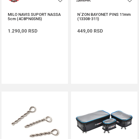
MILO NAVIS SUPORT NASSA
N`ZON BAYONET PINS 11mm
5cm (4C8PN0SN5)
(13308-311)
1.290,00
RSD
449,00
RSD
DODAJ U KORPU
DODAJ U KORPU