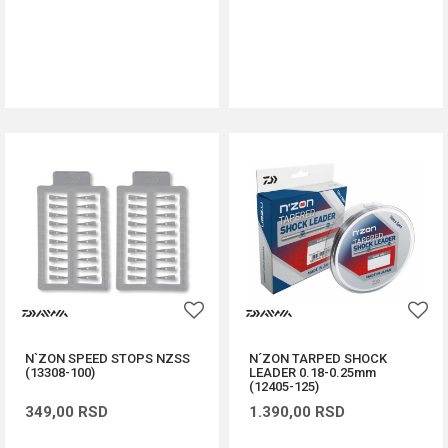
DODAJ U KORPU
DODAJ U KORPU
N`ZON SPEED STOPS NZSS
N´ZON TARPED SHOCK
(13308-100)
LEADER 0.18-0.25mm
(12405-125)
349,00
RSD
1.390,00
RSD