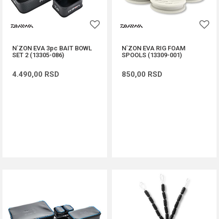
N`ZON EVA 3pc BAIT BOWL
N`ZON EVA RIG FOAM
SET 2 (13305-086)
SPOOLS (13309-001)
4.490,00
RSD
850,00
RSD
DODAJ U KORPU
DODAJ U KORPU