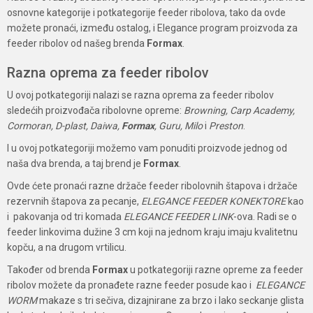
osnovne kategorije i potkategorije feeder ribolova, tako da ovde
možete pronaći, između ostalog, i Elegance program proizvoda za
feeder ribolov od našeg brenda
Formax
.
Razna oprema za feeder ribolov
U ovoj potkategoriji nalazi se razna oprema za feeder ribolov
sledećih proizvođača ribolovne opreme:
Browning, Carp Academy,
Cormoran, D-plast, Daiwa,
Formax
, Guru, Milo
i
Preston
.
I u ovoj potkategoriji možemo vam ponuditi proizvode jednog od
naša dva brenda, a taj brend je
Formax
.
Ovde ćete pronaći razne držače feeder ribolovnih štapova i držače
rezervnih štapova za pecanje,
ELEGANCE FEEDER KONEKTORE
kao
i pakovanja od tri komada
ELEGANCE FEEDER LINK
-ova. Radi se o
feeder linkovima dužine 3 cm koji na jednom kraju imaju kvalitetnu
kopču, a na drugom vrtilicu.
Također od brenda
Formax
u potkategoriji razne opreme za feeder
ribolov možete da pronađete razne feeder posude kao i
ELEGANCE
WORM
makaze s tri sečiva, dizajnirane za brzo i lako seckanje glista