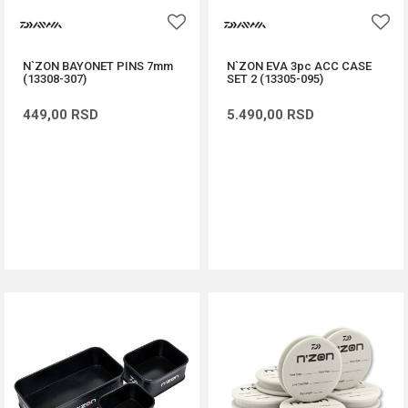
N`ZON BAYONET PINS 7mm
N`ZON EVA 3pc ACC CASE
(13308-307)
SET 2 (13305-095)
449,00
RSD
5.490,00
RSD
DODAJ U KORPU
DODAJ U KORPU