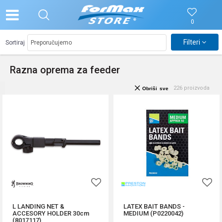
0
Filteri
Sortiraj
Razna oprema za feeder
226
proizvoda
Obriši sve
L LANDING NET &
LATEX BAIT BANDS -
ACCESORY HOLDER 30cm
MEDIUM (P0220042)
(8017117)