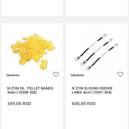
DODAJ U KORPU
DODAJ U KORPU
N`ZON SIL. PELLET BANDS
N`ZON SLIDING FEEDER
3mm (13308-203)
LINKS 4cm (13307-004)
349,00
RSD
600,00
RSD