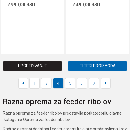
2.990,00
RSD
2.490,00
RSD
DODAJ U KORPU
DODAJ U KORPU
UPOREĐIVANJE
FILTERI PROIZVODA
1
3
4
5
...
7
Razna oprema za feeder ribolov
Razna oprema za feeder ribolov predstavlja potkategoriju glavne
kategorije Oprema za feeder ribolov.
Radi se o raznoj dodatnoj feeder opremi koja nije predstavljena kroz