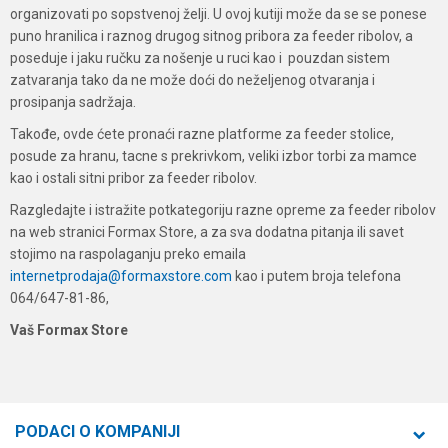
organizovati po sopstvenoj želji. U ovoj kutiji može da se se ponese
puno hranilica i raznog drugog sitnog pribora za feeder ribolov, a
poseduje i jaku ručku za nošenje u ruci kao i pouzdan sistem
zatvaranja tako da ne može doći do neželjenog otvaranja i
prosipanja sadržaja.
Takođe, ovde ćete pronaći razne platforme za feeder stolice,
posude za hranu, tacne s prekrivkom, veliki izbor torbi za mamce
kao i ostali sitni pribor za feeder ribolov.
Razgledajte i istražite potkategoriju razne opreme za feeder ribolov
na web stranici Formax Store, a za sva dodatna pitanja ili savet
stojimo na raspolaganju preko emaila
internetprodaja@formaxstore.com
kao i putem broja telefona
064/647-81-86,
Vaš Formax Store
PODACI O KOMPANIJI