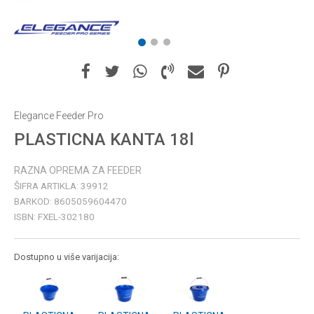
1
2
3
Elegance Feeder Pro
PLASTICNA KANTA 18l
RAZNA OPREMA ZA FEEDER
ŠIFRA ARTIKLA:
39912
BARKOD:
8605059604470
ISBN:
FXEL-302180
Dostupno u više varijacija: