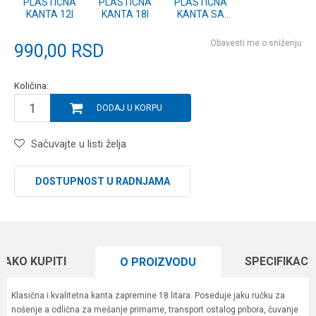
PLASTICNA
PLASTICNA
PLASTICNA
KANTA 12l
KANTA 18l
KANTA SA
POKLOPCEM
18l
Obavesti me o sniženju
990,00
RSD
Količina:
DODAJ U KORPU
Sačuvajte u listi želja
DOSTUPNOST U RADNJAMA
KAKO KUPITI
SPECIFIKACI
O PROIZVODU
Klasična i kvalitetna kanta zapremine 18 litara. Poseduje jaku ručku za
nošenje a odlična za mešanje primame, transport ostalog pribora, čuvanje