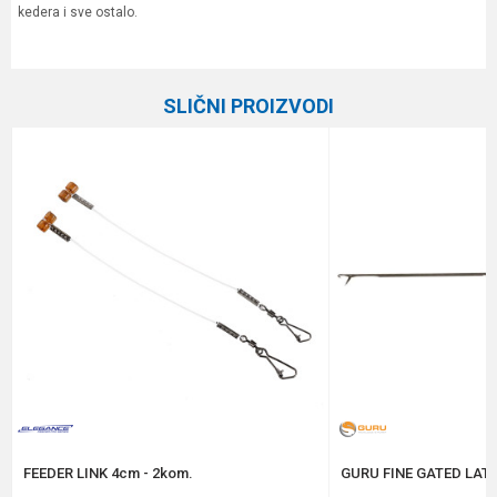
kedera i sve ostalo.
Karakteristika
Vrednost
Ime/Nadimak
Kategorija
Razna oprema za feeder
SLIČNI PROIZVODI
Brend
Elegance Feeder Pro
Email
Poruka
Anti-spam zaštita - izračunajte koliko je 6 - 1 :
POŠALJI
FEEDER LINK 4cm - 2kom.
GURU FINE GATED LAT