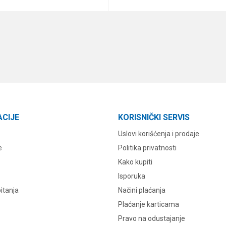
DODAJ U KORPU
DODAJ U KORPU
ACIJE
KORISNIČKI SERVIS
Uslovi korišćenja i prodaje
e
Politika privatnosti
Kako kupiti
Isporuka
itanja
Načini plaćanja
Plaćanje karticama
Pravo na odustajanje