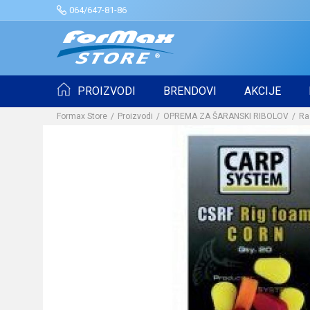
064/647-81-86
PROIZVODI
BRENDOVI
AKCIJE
Formax Store
Proizvodi
OPREMA ZA ŠARANSKI RIBOLOV
Ra