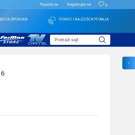
Prijavite se
Registrujte se
0
BRZA ISPORUKA
POMOĆ I NAJČEŠĆA PITANJA
Pretraži sajt
16