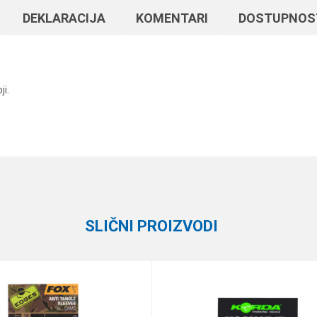
DEKLARACIJA
KOMENTARI
DOSTUPNOS
ji.
Vrednost
Email
Razne šaranske sitnice
Carp System
SLIČNI PROIZVODI
e koliko je 9 - 4 :