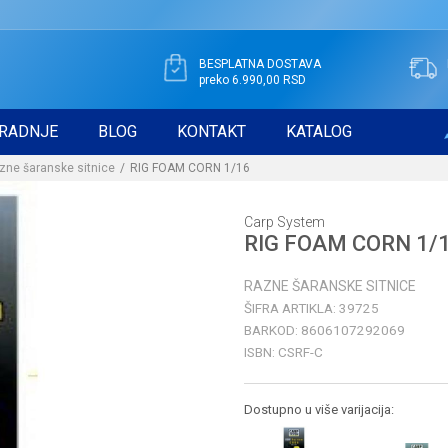
BESPLATNA DOSTAVA
preko 6.990,00 RSD
RADNJE
BLOG
KONTAKT
KATALOG
zne šaranske sitnice
RIG FOAM CORN 1/16
Carp System
RIG FOAM CORN 1/
RAZNE ŠARANSKE SITNICE
ŠIFRA ARTIKLA:
39725
BARKOD:
8606107292069
ISBN:
CSRF-C
Dostupno u više varijacija: