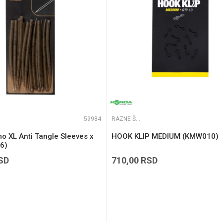
59984
RAZNE ŠARANSKE SITNICE
o XL Anti Tangle Sleeves x
HOOK KLIP MEDIUM (KMW010)
6)
SD
710,00
RSD