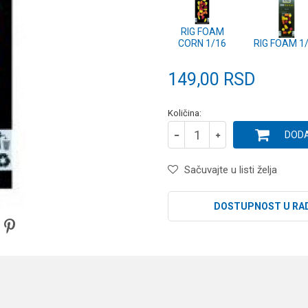
RIG FOAM
CORN 1/16
RIG FOAM 1
149,00
RSD
Količina:
DODA
Sačuvajte u listi želja
DOSTUPNOST U RA