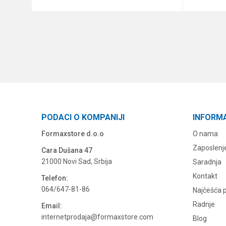
DODAJ U KORPU
PODACI O KOMPANIJI
INFORM
Formaxstore d.o.o
O nama
Zaposlenj
Cara Dušana 47
21000 Novi Sad, Srbija
Saradnja
Kontakt
Telefon:
064/647-81-86
Najčešća p
Radnje
Email:
internetprodaja@formaxstore.com
Blog