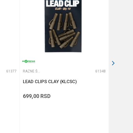
61377
RAZNE ŠARANSKE SITNICE
61348
RAZNE ŠARANSKE SITNICE
LEAD CLIPS CLAY (KLCSC)
COMBI MU
699,00
RSD
729,00
R