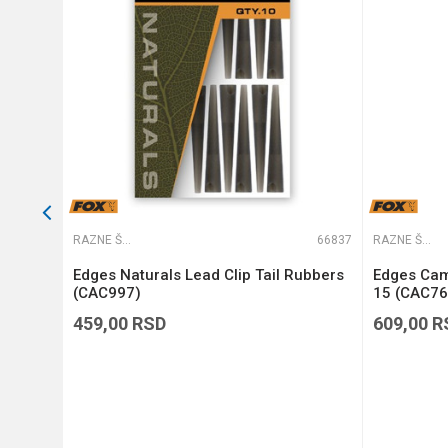
POŠALJI
65567
RAZNE ŠARANSKE SITNICE
66837
RAZNE ŠARANSKE SITNICE
NL)
Edges Naturals Lead Clip Tail Rubbers
Edges Cam
(CAC997)
15 (CAC76
459,00
RSD
609,00
R