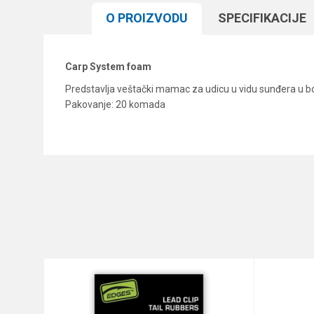
O PROIZVODU
SPECIFIKACIJЕ
Carp System foam
Predstavlja veštački mamac za udicu u vidu sunđera u bo
Pakovanje: 20 komada
Karakteristika
Ime/Nadimak
Kategorija
Brend
Poruka
Anti-spam zaštita - izračunajt