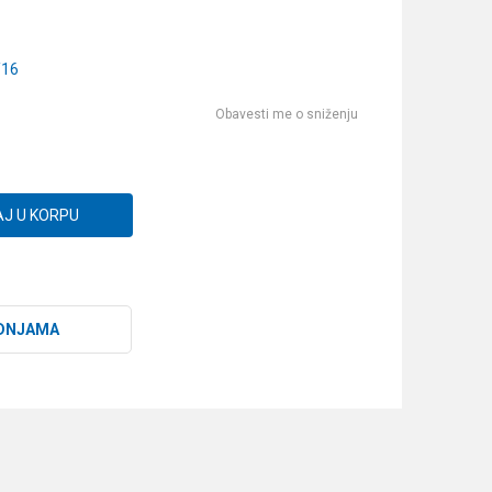
/16
Obavesti me o sniženju
J U KORPU
DNJAMA