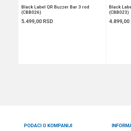
RRSK2)
Black Label QR Buzzer Bar 3 rod
Black Labe
(CBB026)
(CBB023)
5.499,00
RSD
4.899,00
DODAJ U KORPU
PODACI O KOMPANIJI
INFORM