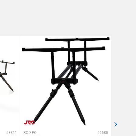
58311
ROD PODOVI
66680
ROD PODOVI