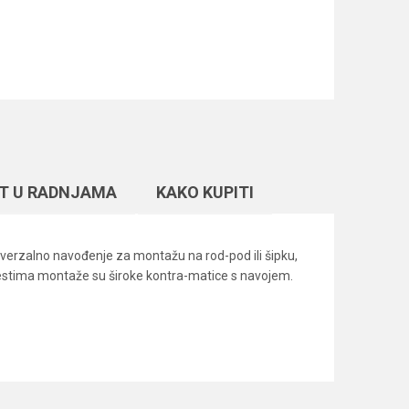
T U RADNJAMA
KAKO KUPITI
iverzalno navođenje za montažu na rod-pod ili šipku,
 mestima montaže su široke kontra-matice s navojem.