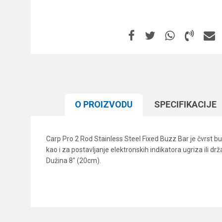
O PROIZVODU
SPECIFIKACIJЕ
Carp Pro 2 Rod Stainless Steel Fixed Buzz Bar je čvrst b
kao i za postavljanje elektronskih indikatora ugriza il
Dužina 8" (20cm).
Karakteristika
Ime/Nadimak
Kategorija