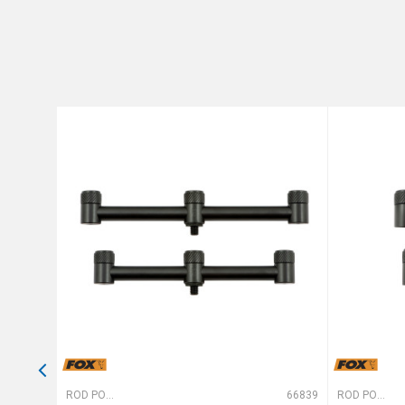
Brend
Poruka
Anti-spam zaštita - izračunajt
POŠALJI
63818
ROD PODOVI
66839
ROD PODOVI