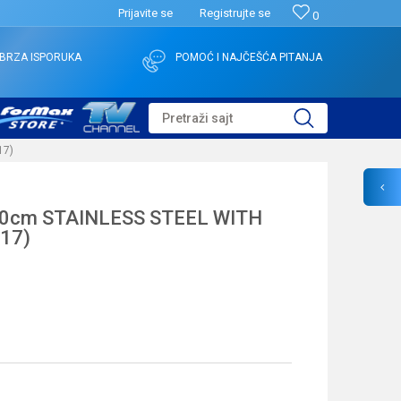
Prijavite se
Registrujte se
0
BRZA ISPORUKA
POMOĆ I NAJČEŠĆA PITANJA
Pretraži sajt
17)
20cm STAINLESS STEEL WITH
17)