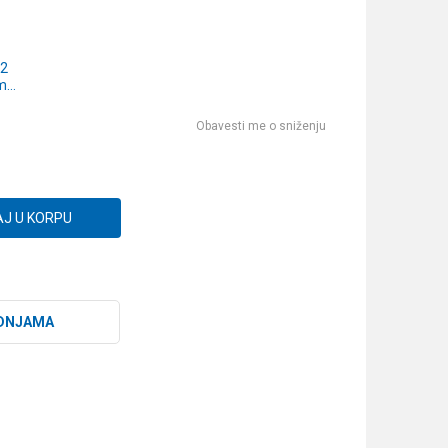
 2
m
S
H
Obavesti me o sniženju
7)
J U KORPU
DNJAMA