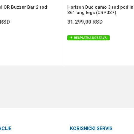
l QR Buzzer Bar 2 rod
Horizon Duo camo 3 rod pod in
36" long legs (CRP037)
RSD
31.299,00
RSD
BESPLATNA DOSTAVA
DODAJ U KORPU
DODAJ U KORPU
ACIJE
KORISNIČKI SERVIS