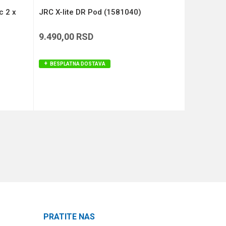
c 2 x
JRC X-lite DR Pod (1581040)
Fox Carpm
9.490,00
RSD
11.990,
BESPLATNA DOSTAVA
BESPLAT
DODAJ U KORPU
PRATITE NAS