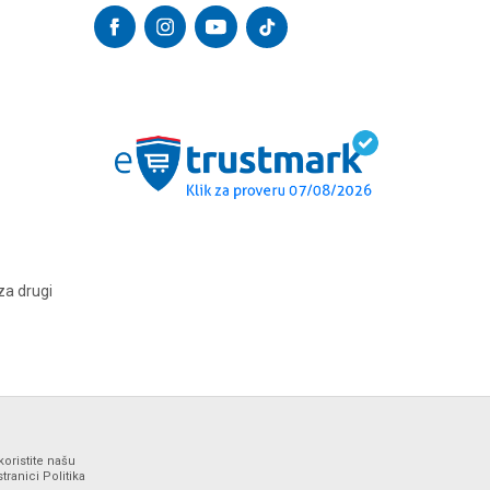
za drugi
koristite našu
ranici Politika