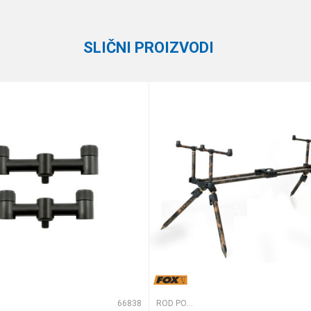
Carp Pro
SLIČNI PROIZVODI
e koliko je 9 - 4 :
66838
ROD PODOVI