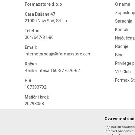
Formaxstore d.o.o
O nama
Zaposlenj
Cara Dušana 47
21000 Novi Sad, Srbija
Saradnja
Kontakt
Telefon:
064/647-81-86
Najčešća p
Radnje
Email:
internetprodaja@formaxstore.com
Blog
Privilege 
Račun
Banka Intesa 160-377076-62
VIP Club
Formax Sto
PIB:
107393792
Matični broj:
20793058
PDV broj
Ova web-stranic
694500884
Sajt koristi cookie
Internet prodavnicu