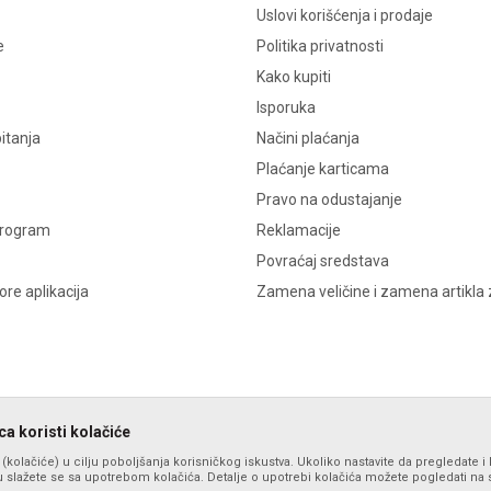
Uslovi korišćenja i prodaje
e
Politika privatnosti
Kako kupiti
Isporuka
itanja
Načini plaćanja
Plaćanje karticama
Pravo na odustajanje
program
Reklamacije
Povraćaj sredstava
re aplikacija
Zamena veličine i zamena artikla 
a koristi kolačiće
s (kolačiće) u cilju poboljšanja korisničkog iskustva. Ukoliko nastavite da pregledate i 
 slažete se sa upotrebom kolačića. Detalje o upotrebi kolačića možete pogledati na st