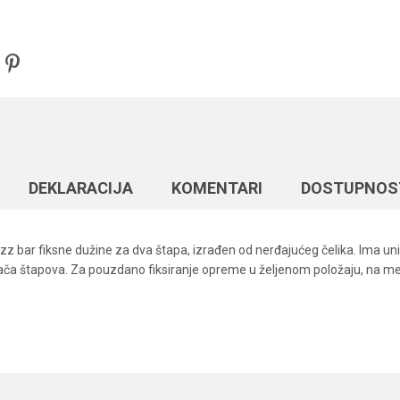
DEKLARACIJA
KOMENTARI
DOSTUPNOS
uzz bar fiksne dužine za dva štapa, izrađen od nerđajućeg čelika. Ima un
i držača štapova. Za pouzdano fiksiranje opreme u željenom položaju, na
Vrednost
Email
Rod podovi