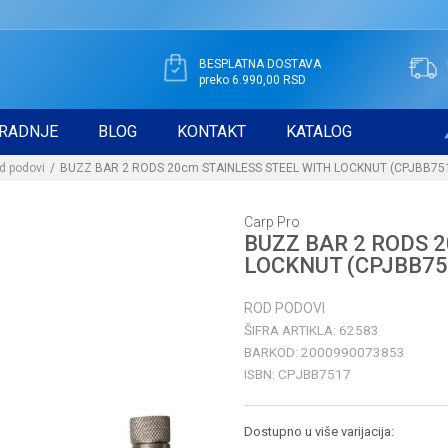
BESPLATNA DOSTAVA
preko 6.990,00 RSD
RADNJE
BLOG
KONTAKT
KATALOG
d podovi
BUZZ BAR 2 RODS 20cm STAINLESS STEEL WITH LOCKNUT (CPJBB75
Carp Pro
BUZZ BAR 2 RODS 
LOCKNUT (CPJBB75
ROD PODOVI
ŠIFRA ARTIKLA:
62583
BARKOD:
2000990073853
ISBN:
CPJBB7517
Dostupno u više varijacija: