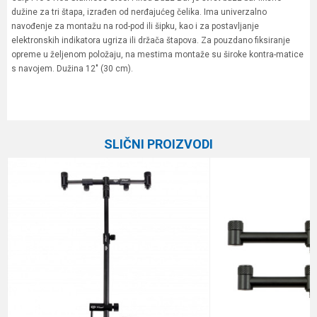
dužine za tri štapa, izrađen od nerđajućeg čelika. Ima univerzalno
navođenje za montažu na rod-pod ili šipku, kao i za postavljanje
elektronskih indikatora ugriza ili držača štapova. Za pouzdano fiksiranje
opreme u željenom položaju, na mestima montaže su široke kontra-matice
s navojem. Dužina 12" (30 cm).
Karakteristika
Vrednost
Ime/Nadimak
Kategorija
Rod podovi
SLIČNI PROIZVODI
Brend
Carp Pro
Email
Poruka