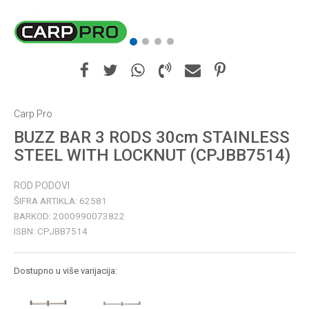
1
2
3
4
Carp Pro
BUZZ BAR 3 RODS 30cm STAINLESS
STEEL WITH LOCKNUT (CPJBB7514)
ROD PODOVI
ŠIFRA ARTIKLA:
62581
BARKOD:
2000990073822
ISBN:
CPJBB7514
Dostupno u više varijacija: