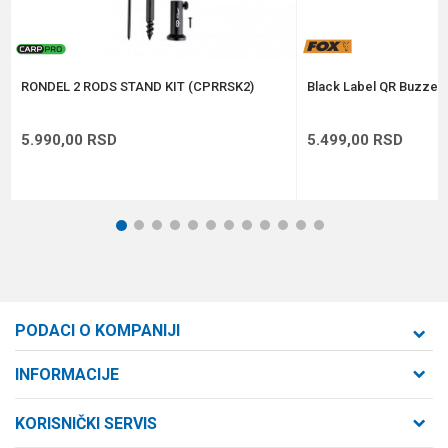
Anti-spam zaštita - izračunajte koliko je 9 - 4 :
POŠALJI
RONDEL 2 RODS STAND KIT (CPRRSK2)
Black Label QR Buzzer 
5.990,00
RSD
5.499,00
RSD
1
2
3
4
5
6
7
8
9
10
11
12
PODACI O KOMPANIJI
Formaxstore d.o.o
INFORMACIJE
O nama
Cara Dušana 47
KORISNIČKI SERVIS
21000 Novi Sad, Srbija
Zaposlenje