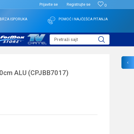
Prijavite se
Registrujte se
0
BRZA ISPORUKA
POMOĆ I NAJČEŠĆA PITANJA
Pretraži sajt
20cm ALU (CPJBB7017)