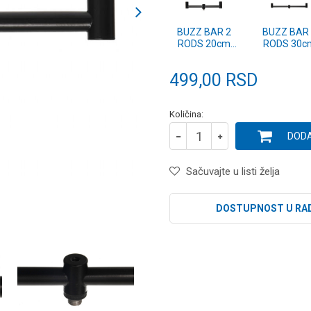
BUZZ BAR 2
BUZZ BAR
RODS 20cm
RODS 30c
ALU
ALU
(CPJBB7017)
(CPJBB701
499,00
RSD
Količina:
DODA
Sačuvajte u listi želja
DOSTUPNOST U RA