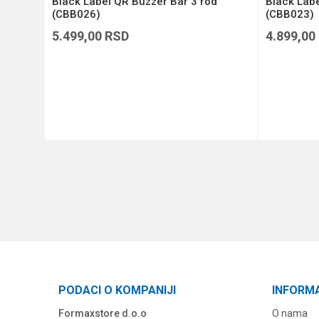
RRSK2)
Black Label QR Buzzer Bar 3 rod
Black Labe
(CBB026)
(CBB023)
5.499,00
RSD
4.899,00
DODAJ U KORPU
PODACI O KOMPANIJI
INFORM
Formaxstore d.o.o
O nama