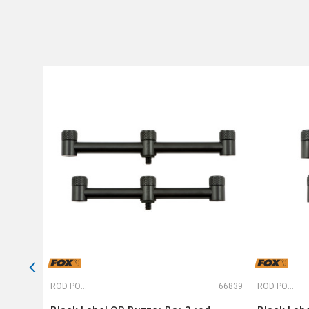
Poruka
Anti-spam zaštita - izračunajt
POŠALJI
63818
ROD PODOVI
66839
ROD PODOVI