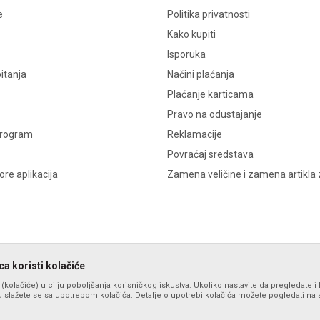
e
Politika privatnosti
Kako kupiti
Isporuka
itanja
Načini plaćanja
Plaćanje karticama
Pravo na odustajanje
program
Reklamacije
Povraćaj sredstava
re aplikacija
Zamena veličine i zamena artikla 
a koristi kolačiće
s (kolačiće) u cilju poboljšanja korisničkog iskustva. Ukoliko nastavite da pregledate i 
 slažete se sa upotrebom kolačića. Detalje o upotrebi kolačića možete pogledati na st