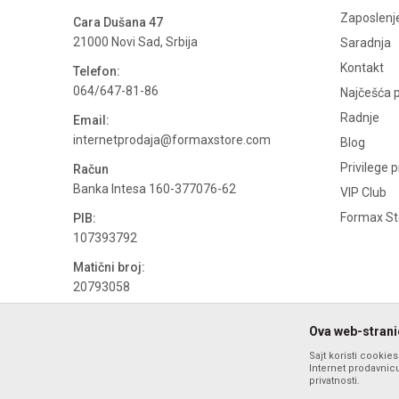
Zaposlenj
Cara Dušana 47
21000 Novi Sad, Srbija
Saradnja
Kontakt
Telefon:
064/647-81-86
Najčešća p
Radnje
Email:
internetprodaja@formaxstore.com
Blog
Privilege 
Račun
Banka Intesa 160-377076-62
VIP Club
Formax Sto
PIB:
107393792
Matični broj:
20793058
PDV broj
Ova web-stranic
694500884
Sajt koristi cookie
Internet prodavnicu
privatnosti.