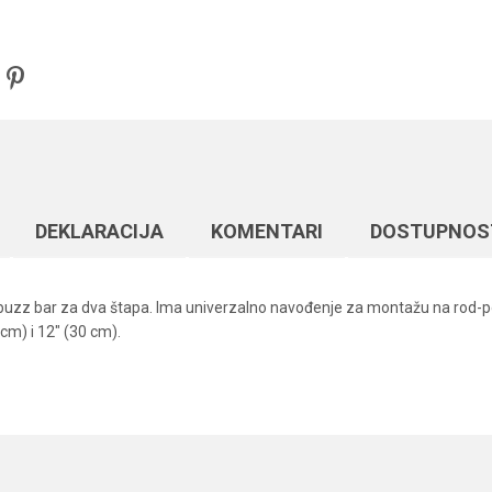
DEKLARACIJA
KOMENTARI
DOSTUPNOS
 buzz bar za dva štapa. Ima univerzalno navođenje za montažu na rod-pod 
cm) i 12" (30 cm).
Vrednost
Email
Rod podovi
Carp Pro