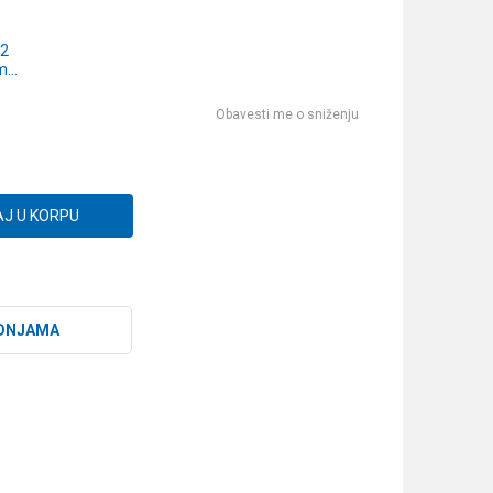
 2
m
6)
Obavesti me o sniženju
J U KORPU
DNJAMA