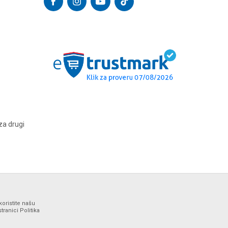
za drugi
koristite našu
ranici Politika