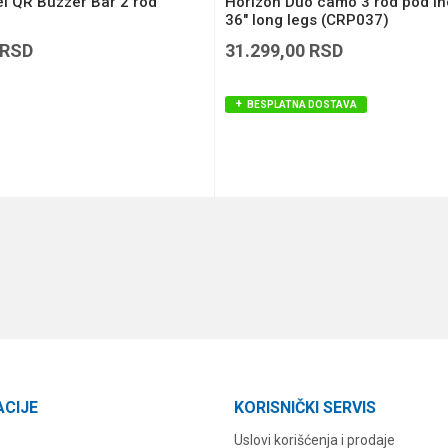
l QR Buzzer Bar 2 rod
Horizon Duo camo 3 rod pod in
36" long legs (CRP037)
RSD
31.299,00
RSD
BESPLATNA DOSTAVA
DODAJ U KORPU
DODAJ U KORPU
ACIJE
KORISNIČKI SERVIS
Uslovi korišćenja i prodaje