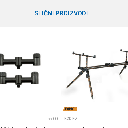
SLIČNI PROIZVODI
e koliko je 9 - 4 :
66838
ROD PODOVI