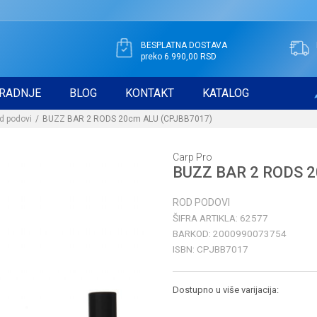
BESPLATNA DOSTAVA
preko 6.990,00 RSD
RADNJE
BLOG
KONTAKT
KATALOG
d podovi
BUZZ BAR 2 RODS 20cm ALU (CPJBB7017)
Carp Pro
BUZZ BAR 2 RODS 
ROD PODOVI
ŠIFRA ARTIKLA:
62577
BARKOD:
2000990073754
ISBN:
CPJBB7017
Dostupno u više varijacija: