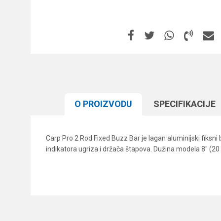
O PROIZVODU
SPECIFIKACIJЕ
Carp Pro 2 Rod Fixed Buzz Bar je lagan aluminijski fiksni
indikatora ugriza i držača štapova. Dužina modela 8" (20 
Karakteristika
Ime/Nadimak
Kategorija
Brend