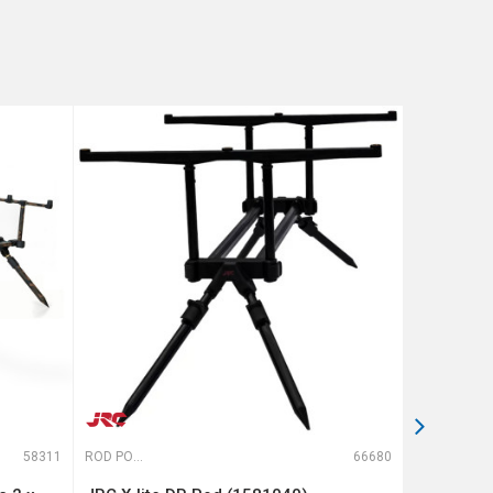
58311
ROD PODOVI
66680
ROD PODOVI