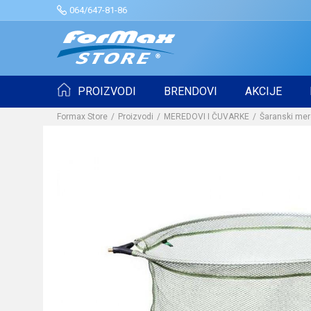
064/647-81-86
PROIZVODI
BRENDOVI
AKCIJE
Formax Store
Proizvodi
MEREDOVI I ČUVARKE
Šaranski mer