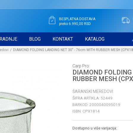
BESPLATNA DOSTAVA
preko 6.990,00 RSD
RADNJE
BLOG
KONTAKT
KATALOG
edovi
DIAMOND FOLDING LANDING NET 30" - 76cm WITH RUBBER MESH (CPX18
Carp Pro
DIAMOND FOLDING 
RUBBER MESH (CPX
ŠARANSKI MEREDOVI
ŠIFRA ARTIKLA:
52449
BARKOD:
2000040095019
ISBN:
CPX1814
Dostupno u više varijacija: