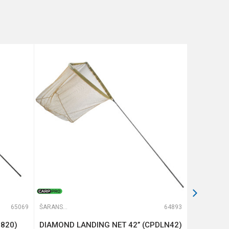
65069
ŠARANSKI MEREDOVI
64893
ŠARANSKI MEREDOVI
2820)
DIAMOND LANDING NET 42’’ (CPDLN42)
RONDEL L