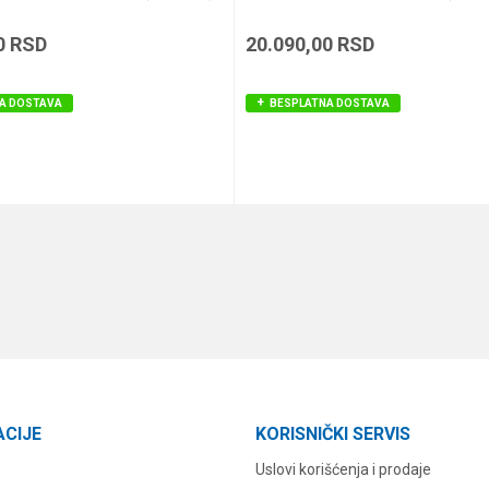
0
RSD
20.090,00
RSD
A DOSTAVA
BESPLATNA DOSTAVA
DODAJ U KORPU
DODAJ U KORPU
ACIJE
KORISNIČKI SERVIS
Uslovi korišćenja i prodaje