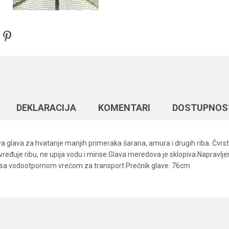
DEKLARACIJA
KOMENTARI
DOSTUPNOS
a glava za hvatanje manjih primeraka šarana, amura i drugih riba. Čvrst
e ribu, ne upija vodu i mirise.Glava meredova je sklopiva.Napravljena j
zi sa vodootpornom vrećom za transport.Prečnik glave: 76cm
Vrednost
Email
Šaranski meredovi
Carp Pro