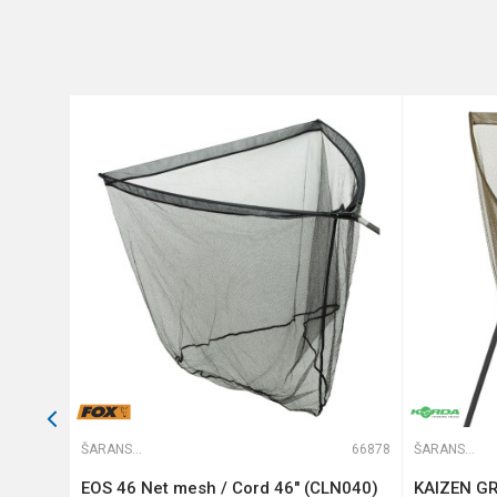
Poruka
Anti-spam zaštita - izračunaj
POŠALJI
50367
ŠARANSKI MEREDOVI
66878
ŠARANSKI MEREDOVI
EOS 46 Net mesh / Cord 46" (CLN040)
KAIZEN GR