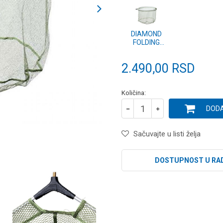
DIAMOND
FOLDING
LANDING NET
30" - 76cm
2.490,00
RSD
WITH RUBBER
MESH
(CPX1814)
Količina:
DODA
Sačuvajte u listi želja
DOSTUPNOST U RA