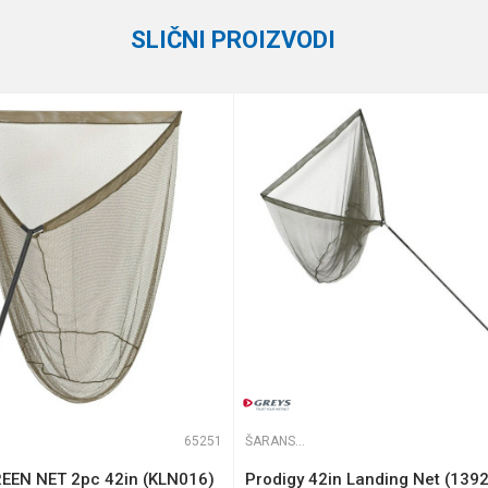
SLIČNI PROIZVODI
te koliko je 4 + 1 :
65251
ŠARANSKI MEREDOVI
EEN NET 2pc 42in (KLN016)
Prodigy 42in Landing Net (139