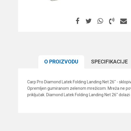
O PROIZVODU
SPECIFIKACIJЕ
Carp Pro Diamond Latek Folding Landing Net 26" - sklopiv
Opremljen gumiranom zelenom mrežicom. Mreža ne povređuj
priključak. Diamond Latek Folding Landing Net 26" dola
Karakteristika
Ime/Nadimak
Kategorija
Brend