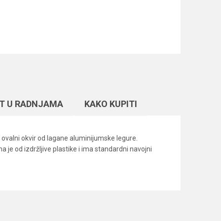
T U RADNJAMA
KAKO KUPITI
 ovalni okvir od lagane aluminijumske legure.
e od izdržljive plastike i ima standardni navojni