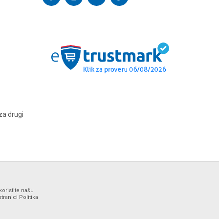
za drugi
koristite našu
ranici Politika