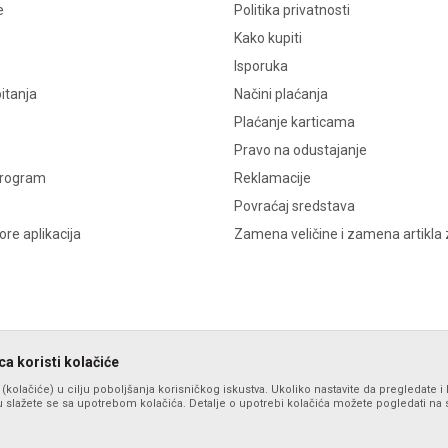
e
Politika privatnosti
Kako kupiti
Isporuka
itanja
Načini plaćanja
Plaćanje karticama
Pravo na odustajanje
program
Reklamacije
Povraćaj sredstava
re aplikacija
Zamena veličine i zamena artikla 
a koristi kolačiće
s (kolačiće) u cilju poboljšanja korisničkog iskustva. Ukoliko nastavite da pregledate i 
 slažete se sa upotrebom kolačića. Detalje o upotrebi kolačića možete pogledati na st