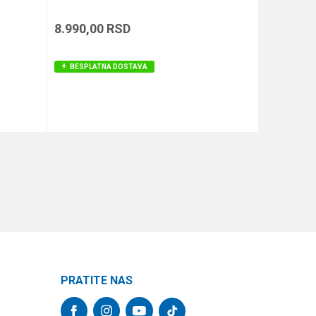
8.990,00
RSD
9.990,00
BESPLATNA DOSTAVA
BESPLAT
DODAJ U KORPU
PRATITE NAS