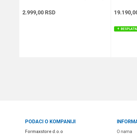
2.999,00
RSD
19.190,0
BESPLATN
DODAJ U KORPU
PODACI O KOMPANIJI
INFORM
Formaxstore d.o.o
O nama