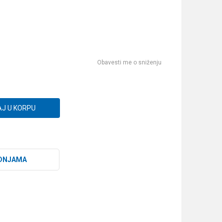
Obavesti me o sniženju
J U KORPU
DNJAMA