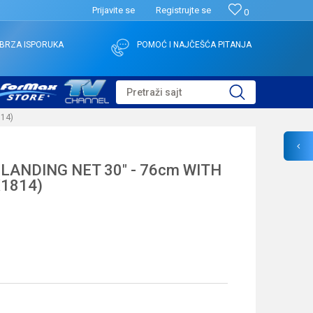
Prijavite se
Registrujte se
0
BRZA ISPORUKA
POMOĆ I NAJČEŠĆA PITANJA
Pretraži sajt
14)
LANDING NET 30" - 76cm WITH
1814)