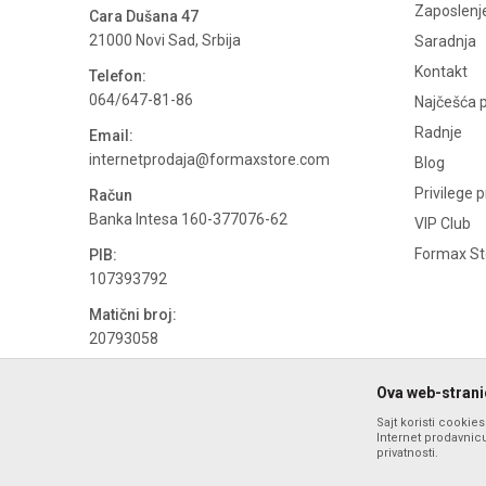
Zaposlenj
Cara Dušana 47
21000 Novi Sad, Srbija
Saradnja
Kontakt
Telefon:
064/647-81-86
Najčešća p
Radnje
Email:
internetprodaja@formaxstore.com
Blog
Privilege 
Račun
Banka Intesa 160-377076-62
VIP Club
Formax Sto
PIB:
107393792
Matični broj:
20793058
PDV broj
Ova web-stranic
694500884
Sajt koristi cookie
Internet prodavnicu
privatnosti.