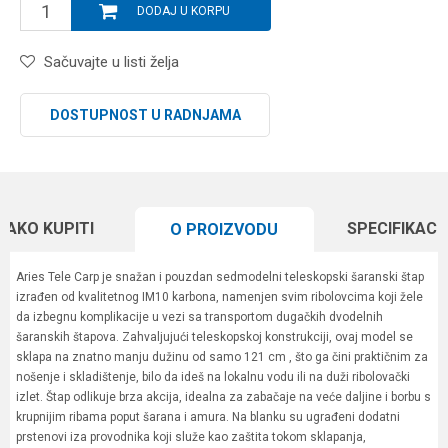
DODAJ U KORPU
Sačuvajte u listi želja
DOSTUPNOST U RADNJAMA
KAKO KUPITI
SPECIFIKACI
O PROIZVODU
Aries Tele Carp je snažan i pouzdan sedmodelni teleskopski šaranski štap
izrađen od kvalitetnog IM10 karbona, namenjen svim ribolovcima koji žele
da izbegnu komplikacije u vezi sa transportom dugačkih dvodelnih
šaranskih štapova. Zahvaljujući teleskopskoj konstrukciji, ovaj model se
sklapa na znatno manju dužinu od samo 121 cm , što ga čini praktičnim za
nošenje i skladištenje, bilo da ideš na lokalnu vodu ili na duži ribolovački
izlet. Štap odlikuje brza akcija, idealna za zabačaje na veće daljine i borbu s
krupnijim ribama poput šarana i amura. Na blanku su ugrađeni dodatni
prstenovi iza provodnika koji služe kao zaštita tokom sklapanja,