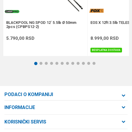
POŠALJI
BLACKPOOL NG SPOD 12` 5.5lb Ø 50mm
EOS X 12ft 3.5lb TELE
2pcs (CPBPS12-2)
5.790,00
RSD
8.999,00
RSD
BESPLATNA DOSTAVA
1
2
3
4
5
6
7
8
9
10
11
12
PODACI O KOMPANIJI
Formaxstore d.o.o
INFORMACIJE
O nama
Cara Dušana 47
KORISNIČKI SERVIS
21000 Novi Sad, Srbija
Zaposlenje