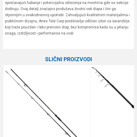
sprečavajući habanje i potencijalna oštećenja na mestima gde se sekcije
dodiruju. Ovaj detalj značajno produžava životni vek štapa i čini ga
otpornijim u svakodnevnoj upotrebi. Zahvaljujući kvalitetnim materijalima i
praktičnom dizajnu, Aries Tele Carp predstavlja odličan izbor za šarandžije
koji traže pouzdan i lako prenosiv štap, bez kompromisa kada su u pitanju
snaga, izdržljivost i performanse na vodi.
Karakteristika
Vrednost
Ime/Nadimak
Kategorija
Šaranski štapovi
SLIČNI PROIZVODI
Težina bacanja
3 lbs
Email
Broj delova
Teleskop
Transp. dužina
121 cm
Poruka
Težina
318 g
Brend
Formax
Dužina
3.60 m
Anti-spam zaštita - izračunajte koliko je 2 + 3 :