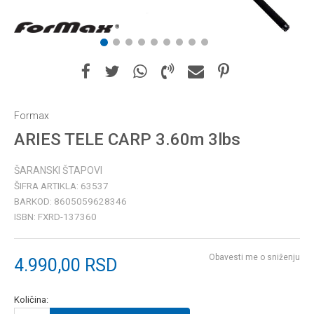
1
2
3
4
5
6
7
8
9
Formax
ARIES TELE CARP 3.60m 3lbs
ŠARANSKI ŠTAPOVI
ŠIFRA ARTIKLA:
63537
BARKOD:
8605059628346
ISBN:
FXRD-137360
Obavesti me o sniženju
4.990,00
RSD
Količina: