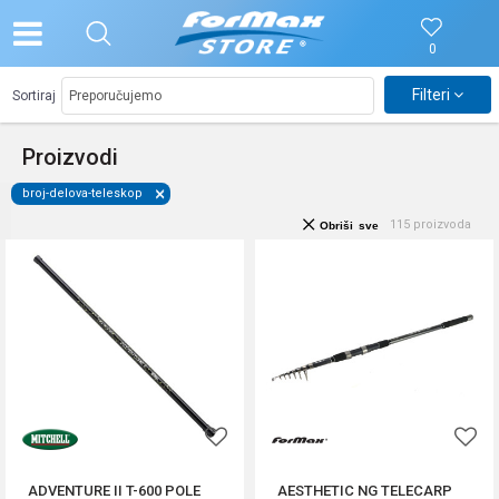
0
Filteri
Sortiraj
Proizvodi
broj-delova-teleskop
115
proizvoda
Obriši sve
ADVENTURE II T-600 POLE
AESTHETIC NG TELECARP