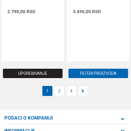
2.790,00
RSD
3.490,00
RSD
DODAJ U KORPU
DODAJ U KORPU
UPOREĐIVANJE
FILTERI PROIZVODA
1
2
4
PODACI O KOMPANIJI
Formaxstore d.o.o
INFORMACIJE