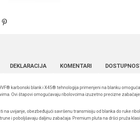
DEKLARACIJA
KOMENTARI
DOSTUPNOS
HVF® karbonski blank i X45® tehnologija primenjeni na blanku omoguća
apovima. Ovi štapovi omogućavaju ribolovcima izuzetno precizne zabača
ti na uvijanje, obezbeđujući savršenu transmisiju od blanka do ruke rib
e i poboljšavaju daljinu zabačaja. Premium pluta na dršci pruža klasič
Vrednost
Email
Varaličarski štapovi