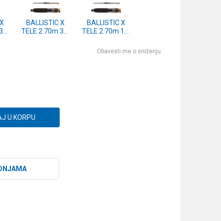
 X
BALLISTIC X
BALLISTIC X
30-
TELE 2.70m 30-
TELE 2.70m 15-
1-
70g (11411-
50g (11411-
276)
275)
Obavesti me o sniženju
J U KORPU
DNJAMA