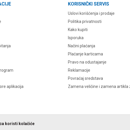
ACIJE
KORISNIČKI SERVIS
Uslovi korišćenja i prodaje
e
Politika privatnosti
Kako kupiti
Isporuka
itanja
Načini plaćanja
Plaćanje karticama
Pravo na odustajanje
program
Reklamacije
Povraćaj sredstava
re aplikacija
Zamena veličine i zamena artikla 
a koristi kolačiće