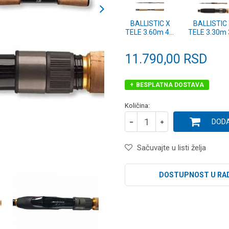
BALLISTIC X
BALLISTIC
TELE 3.60m 40-
TELE 3.30m 
110g (11411-
70g (1141
306)
305)
11.790,00
RSD
BESPLATNA DOSTAVA
Količina:
DODA
Sačuvajte u listi želja
DOSTUPNOST U RA