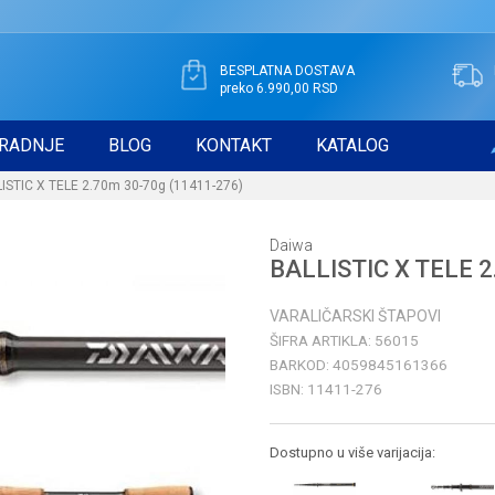
BESPLATNA DOSTAVA
preko 6.990,00 RSD
RADNJE
BLOG
KONTAKT
KATALOG
ISTIC X TELE 2.70m 30-70g (11411-276)
Daiwa
BALLISTIC X TELE 2
VARALIČARSKI ŠTAPOVI
ŠIFRA ARTIKLA:
56015
BARKOD:
4059845161366
ISBN:
11411-276
Dostupno u više varijacija: