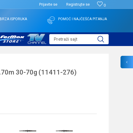
Prijavite se
Registrujte se
0
BRZA ISPORUKA
POMOĆ I NAJČEŠĆA PITANJA
Pretraži sajt
.70m 30-70g (11411-276)