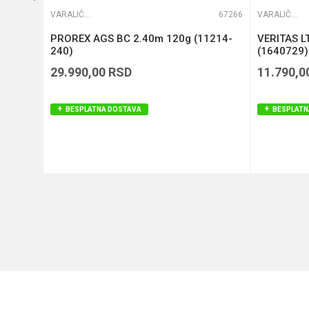
66128
VARALIČARSKI ŠTAPOVI
67266
VARALIČARSKI ŠTAPOVI
S
PROREX AGS BC 2.40m 120g (11214-
VERITAS L
240)
(1640729)
29.990,00
RSD
11.790,0
BESPLATNA DOSTAVA
BESPLATN
DODAJ U KORPU