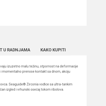
T U RADNJAMA
KAKO KUPITI
vaju izuzetno malu težinu, otpornost na deformacije
je i momentalno prenose kontakt sa dnom, akciju
olovca. Seaguide® Zirconia vođice sa ultra-tankim
an izgled i vrhunski osećaj tokom ribolova.