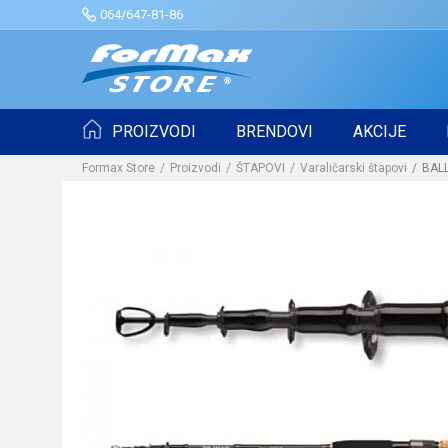
064/647-81-86
PROIZVODI
BRENDOVI
AKCIJE
Formax Store
Proizvodi
ŠTAPOVI
Varaličarski štapovi
BALL