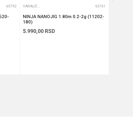
65792
VARALIČARSKI ŠTAPOVI
65761
VARALIČARSKI ŠTAPOVI
520-
NINJA NANOJIG 1.80m 0.2-2g (11202-
ARGENTO
180)
7-40g
5.990,00
RSD
26.990,
BESPLAT
DODAJ U KORPU