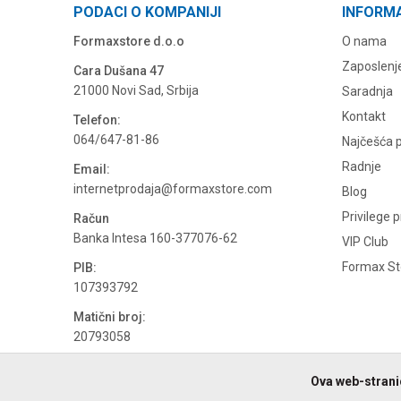
PODACI O KOMPANIJI
INFORM
Formaxstore d.o.o
O nama
Zaposlenj
Cara Dušana 47
21000 Novi Sad, Srbija
Saradnja
Kontakt
Telefon:
064/647-81-86
Najčešća p
Radnje
Email:
internetprodaja@formaxstore.com
Blog
Privilege 
Račun
Banka Intesa 160-377076-62
VIP Club
Formax Sto
PIB:
107393792
Matični broj:
20793058
PDV broj
Ova web-stranic
694500884