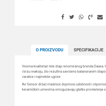
O PROIZVODU
SPECIFIKACIJЕ
Veoma kvalitetan tele štap renomiranog brenda Daiwa. 
i brzu reakciju, što rezultira savršeno balansiranim št
varalice i najmekše ugrize.
Air Sensor držač mašinice doprinosi udobnosti i otpornos
keramičkim umecima omogućavaju glatko provlačenje strun
Karakteristika
Ime/Nadimak
Kategorija