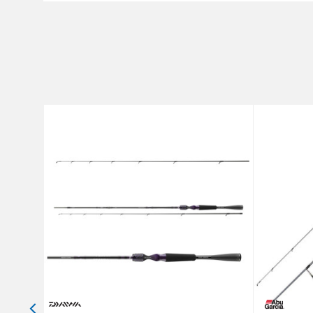
Težina bacanja
Poruka
Broj delova
Brend
Dužina
Težina
Anti-spam zaštita - izračunajt
POŠALJI