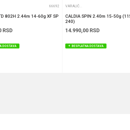
66692
VARALIČARSKI ŠTAPOVI
TD 802H 2.44m 14-60g XF SP
CALDIA SPIN 2.40m 15-50g (11
240)
0
RSD
14.990,00
RSD
A DOSTAVA
BESPLATNA DOSTAVA
DODAJ U KORPU
DODAJ U KORPU