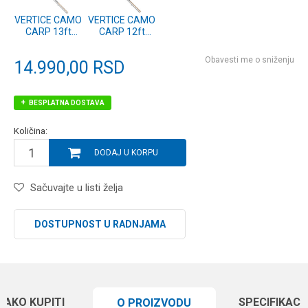
VERTICE CAMO
VERTICE CAMO
CARP 13ft
CARP 12ft
3.75lb (11601-
3.50lb (11601-
395)
365)
Obavesti me o sniženju
14.990,00
RSD
BESPLATNA DOSTAVA
Količina:
DODAJ U KORPU
Sačuvajte u listi želja
DOSTUPNOST U RADNJAMA
KAKO KUPITI
SPECIFIKACI
O PROIZVODU