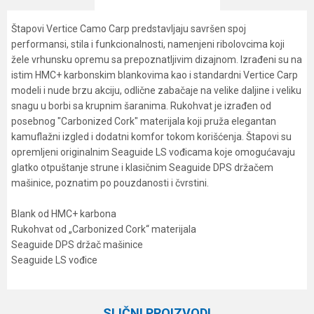
Štapovi Vertice Camo Carp predstavljaju savršen spoj
performansi, stila i funkcionalnosti, namenjeni ribolovcima koji
žele vrhunsku opremu sa prepoznatljivim dizajnom. Izrađeni su na
istim HMC+ karbonskim blankovima kao i standardni Vertice Carp
modeli i nude brzu akciju, odlične zabačaje na velike daljine i veliku
snagu u borbi sa krupnim šaranima. Rukohvat je izrađen od
posebnog "Carbonized Cork" materijala koji pruža elegantan
kamuflažni izgled i dodatni komfor tokom korišćenja. Štapovi su
opremljeni originalnim Seaguide LS vođicama koje omogućavaju
glatko otpuštanje strune i klasičnim Seaguide DPS držačem
mašinice, poznatim po pouzdanosti i čvrstini.
Blank od HMC+ karbona
Rukohvat od „Carbonized Cork“ materijala
Seaguide DPS držač mašinice
Seaguide LS vođice
Karakteristika
Vrednost
Ime/Nadimak
Kategorija
Šaranski štapovi
SLIČNI PROIZVODI