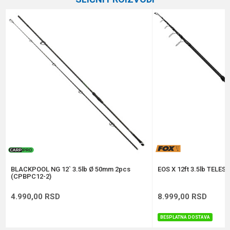
Težina bacanja
3.75 lbs
Email
Broj delova
2
Težina
480 g
Poruka
Brend
Daiwa
Dužina
3.90 m
Anti-spam zaštita - izračunajte koliko je 4 + 1 :
POŠALJI
BLACKPOOL NG 12` 3.5lb Ø 50mm 2pcs
EOS X 12ft 3.5lb TELE
(CPBPC12-2)
4.990,00
RSD
8.999,00
RSD
BESPLATNA DOSTAVA