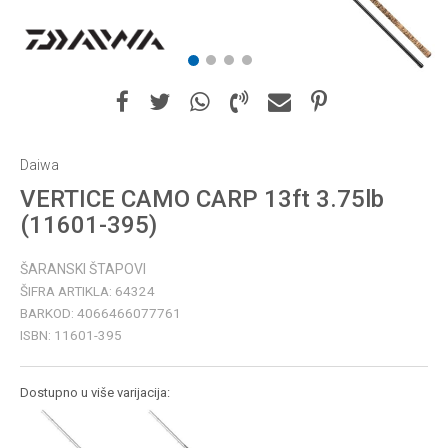
1
2
3
4
Daiwa
VERTICE CAMO CARP 13ft 3.75lb
(11601-395)
ŠARANSKI ŠTAPOVI
ŠIFRA ARTIKLA:
64324
BARKOD:
4066466077761
ISBN:
11601-395
Dostupno u više varijacija: