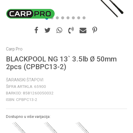
1
2
3
4
5
6
7
8
Carp Pro
BLACKPOOL NG 13` 3.5lb Ø 50mm
2pcs (CPBPC13-2)
ŠARANSKI ŠTAPOVI
ŠIFRA ARTIKLA:
65900
BARKOD:
8581260050032
ISBN:
CPBPC13-2
Dostupno u više varijacija: