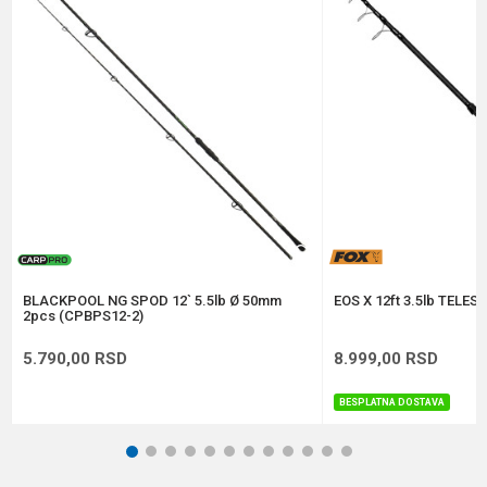
Broj delova
2
Brend
Carp Pro
Poruka
Dužina
3.90 m
Težina
405 g
Anti-spam zaštita - izračunajte koliko je 9 - 4 :
POŠALJI
BLACKPOOL NG SPOD 12` 5.5lb Ø 50mm
EOS X 12ft 3.5lb TELE
2pcs (CPBPS12-2)
5.790,00
RSD
8.999,00
RSD
BESPLATNA DOSTAVA
1
2
3
4
5
6
7
8
9
10
11
12