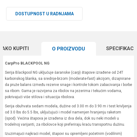
DOSTUPNOST U RADNJAMA
KAKO KUPITI
SPECIFIKACI
O PROIZVODU
CarpPro BLACKPOOL NG
Serija Blackpool NG uključuje šaranske (carp) štapove izrađene od 24T
karbonskog blanka, sa srednje-brzom (moderate-fast) akcijom, dizajnirane
da pruže balans između rezerve snage i kontrole tokom zabacivanja i borbe
sa ribom. Gama je razvijena za ribolov na jezerima i tekućim vodama,
pokrivajući više stilova i situacija ribolova.
Serija obuhvata sedam modela, dužine od 3.00 m do 3.90 m i test krivljenja
od 3.0 lbs do 5.5 lbs, uključujući i model namenjen hranjenju raketom
(spod). Većina štapova je izrađena iz dva dela, dok su neki modeli u
trodelnoj varijanti, za ribolovce koji preferiraju kraću transportnu dužinu.
Izuzimajući najkraći model, štapovi su opremljeni početnim (vodilnim)