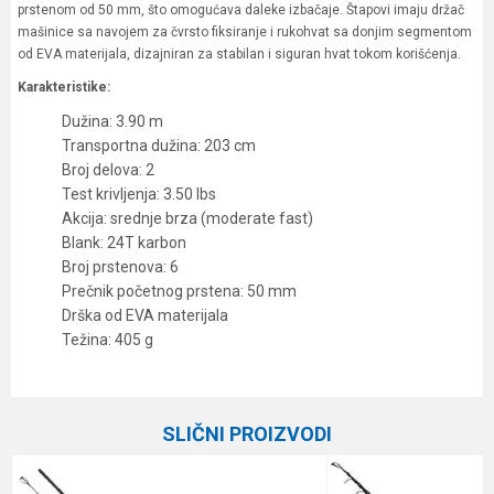
prstenom od 50 mm, što omogućava daleke izbačaje. Štapovi imaju držač
mašinice sa navojem za čvrsto fiksiranje i rukohvat sa donjim segmentom
od EVA materijala, dizajniran za stabilan i siguran hvat tokom korišćenja.
Karakteristike:
Dužina: 3.90 m
Transportna dužina: 203 cm
Broj delova: 2
Test krivljenja: 3.50 lbs
Akcija: srednje brza (moderate fast)
Blank: 24T karbon
Broj prstenova: 6
Prečnik početnog prstena: 50 mm
Drška od EVA materijala
Težina: 405 g
Karakteristika
Vrednost
Ime/Nadimak
Kategorija
Šaranski štapovi
SLIČNI PROIZVODI
Težina bacanja
3.5 lbs
Email