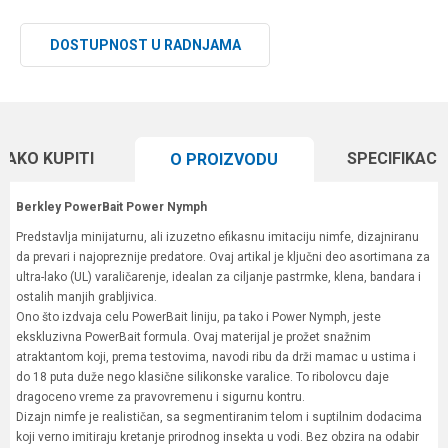
DOSTUPNOST U RADNJAMA
KAKO KUPITI
SPECIFIKACI
O PROIZVODU
Berkley PowerBait Power Nymph
Predstavlja minijaturnu, ali izuzetno efikasnu imitaciju nimfe, dizajniranu
da prevari i najopreznije predatore. Ovaj artikal je ključni deo asortimana za
ultra-lako (UL) varaličarenje, idealan za ciljanje pastrmke, klena, bandara i
ostalih manjih grabljivica.
Ono što izdvaja celu PowerBait liniju, pa tako i Power Nymph, jeste
ekskluzivna PowerBait formula. Ovaj materijal je prožet snažnim
atraktantom koji, prema testovima, navodi ribu da drži mamac u ustima i
do 18 puta duže nego klasične silikonske varalice. To ribolovcu daje
dragoceno vreme za pravovremenu i sigurnu kontru.
Dizajn nimfe je realističan, sa segmentiranim telom i suptilnim dodacima
koji verno imitiraju kretanje prirodnog insekta u vodi. Bez obzira na odabir