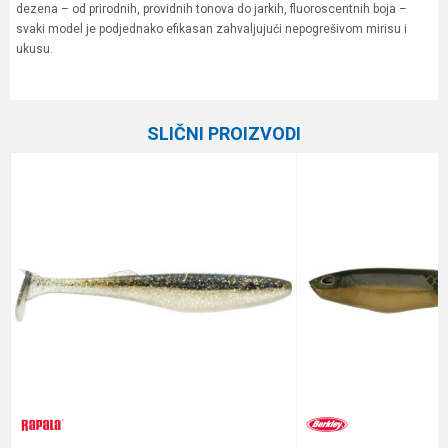
dezena – od prirodnih, providnih tonova do jarkih, fluoroscentnih boja –
svaki model je podjednako efikasan zahvaljujući nepogrešivom mirisu i
ukusu.
Karakteristika
Vrednost
Ime/Nadimak
Kategorija
Silikonci
SLIČNI PROIZVODI
Brend
Berkley
Email
Pakovanje
12
Poruka
Anti-spam zaštita - izračunajte koliko je 2 + 3 :