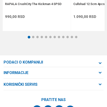
POŠALJI
RAPALA CrushCity The Kickman 4 SPSD
Cullshad 12.5cm 4pcs A
990,00
RSD
1.090,00
RSD
1
2
3
4
5
6
7
8
9
10
11
12
PODACI O KOMPANIJI
Formaxstore d.o.o
INFORMACIJE
O nama
Cara Dušana 47
KORISNIČKI SERVIS
21000 Novi Sad, Srbija
Zaposlenje
Uslovi korišćenja i prodaje
Saradnja
Telefon:
PRATITE NAS
Politika privatnosti
064/647-81-86
Kontakt