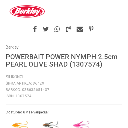
Berkley
POWERBAIT POWER NYMPH 2.5cm
PEARL OLIVE SHAD (1307574)
SILIKONCI
ŠIFRA ARTIKLA:
36429
BARKOD:
028632651407
ISBN:
1307574
Dostupno u više varijacija: