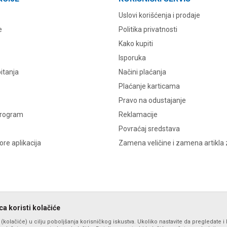
Uslovi korišćenja i prodaje
e
Politika privatnosti
Kako kupiti
Isporuka
itanja
Načini plaćanja
Plaćanje karticama
Pravo na odustajanje
program
Reklamacije
Povraćaj sredstava
re aplikacija
Zamena veličine i zamena artikla 
a koristi kolačiće
s (kolačiće) u cilju poboljšanja korisničkog iskustva. Ukoliko nastavite da pregledate i 