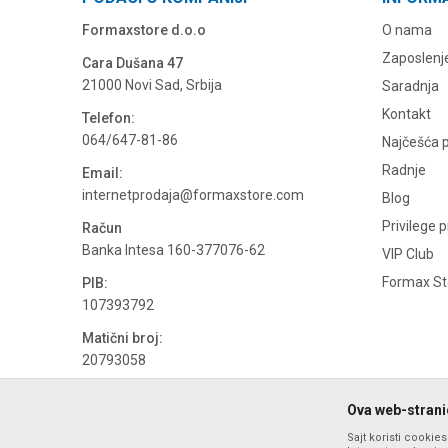
Formaxstore d.o.o
O nama
Zaposlenj
Cara Dušana 47
21000 Novi Sad, Srbija
Saradnja
Kontakt
Telefon:
064/647-81-86
Najčešća p
Radnje
Email:
internetprodaja@formaxstore.com
Blog
Privilege 
Račun
Banka Intesa 160-377076-62
VIP Club
Formax Sto
PIB:
107393792
Matični broj:
20793058
PDV broj
Ova web-stranic
694500884
Sajt koristi cookie