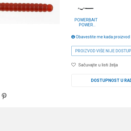
POWERBAIT
POWER
WORMS 18cm
BLACK
Obavestite me kada proizvod
(1307475)
PROIZVOD VIŠE NIJE DOSTU
Sačuvajte u listi želja
DOSTUPNOST U RA