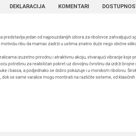
DEKLARACIJA
KOMENTARI
DOSTUPNOS
 predstavlja jedan od najpouzdanijih izbora za ribolovce zahvaljujući sp
 motivišu ribu da mamac zadrži u ustima znatno duže nego obične siliko
cama izuzetno prirodnu i atraktivnu akciju, stvarajući vibracije koje pre
koću potrebnu za realističan pokret uz dovoljnu čvrstinu da izdrži brojn
tuke i bassa, a podjednako se dobro pokazuje i u morskom ribolovu. Širo
 dok se same varalice mogu montirati na različite sisteme, od klasični
Vrednost
Email
Silikonci