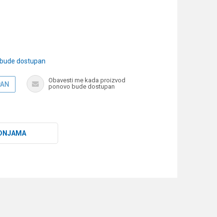
 bude dostupan
Obavesti me kada proizvod
PAN
ponovo bude dostupan
DNJAMA