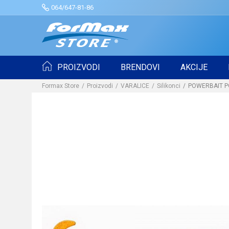
064/647-81-86
PROIZVODI
BRENDOVI
AKCIJE
Formax Store
Proizvodi
VARALICE
Silikonci
POWERBAIT P