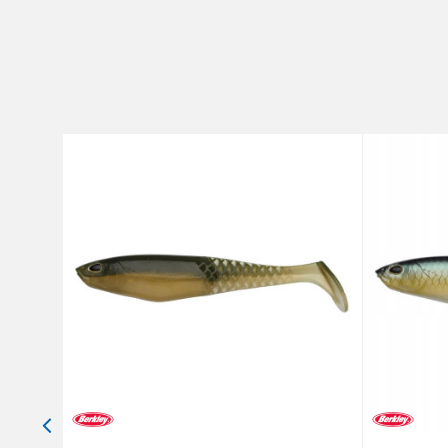
Brend
Poruka
Pakovanje
Anti-spam zaštita - izračunajt
POŠALJI