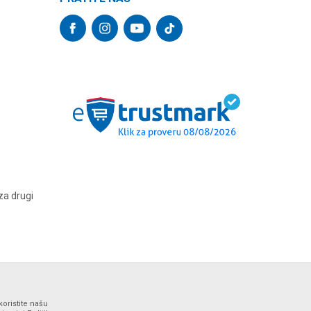
za drugi
koristite našu