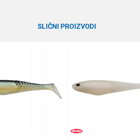
Berkley
15 kom
SLIČNI PROIZVODI
e koliko je 9 - 4 :