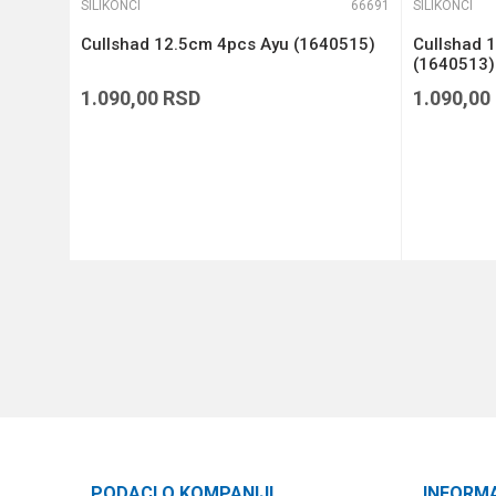
66528
SILIKONCI
66691
SILIKONCI
 4
Cullshad 12.5cm 4pcs Ayu (1640515)
Cullshad 
(1640513)
1.090,00
RSD
1.090,00
DODAJ U KORPU
PODACI O KOMPANIJI
INFORM