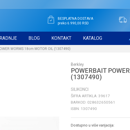
BESPLATNA DOSTAVA
preko 6.990,00 RSD
RADNJE
BLOG
KONTAKT
KATALOG
OWER WORMS 18cm MOTOR OIL (1307490)
Berkley
POWERBAIT POWER
(1307490)
SILIKONCI
ŠIFRA ARTIKLA:
39617
BARKOD:
028632650561
ISBN:
1307490
Dostupno u više varijacija: