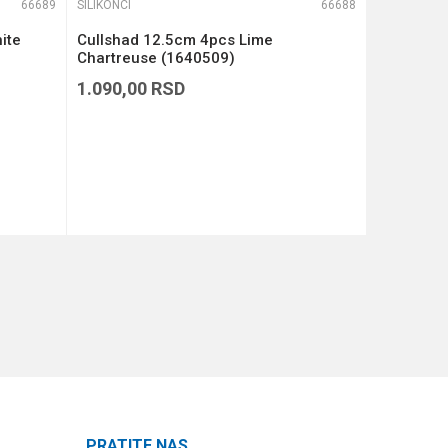
66689
SILIKONCI
66688
SILIKONCI
ite
Cullshad 12.5cm 4pcs Lime
Cullshad 
Chartreuse (1640509)
(1640508
1.090,00
RSD
1.090,00
DODAJ U KORPU
PRATITE NAS