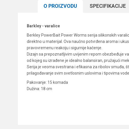
O PROIZVODU
SPECIFIKACIJЕ
Barkley - varalice
Berkley PowerBait Power Worms serija silikonskih varalica
direktno u materijal. Ova naučno potvrđena aroma i ukus
pravovremenu reakciju i sigurnije kačenje.
Dizajn sa prepoznatljivim uvijenim repom obezbeđuje varali
od kojeg su izrađene je idealno balansiran, pružajući me
Serija je veoma svestrana i efikasna za ribolov smuđa, š
prilagođavanje svim svetlosnim uslovima i tipovima vode,
Pakovanje: 15 komada
Dužina: 18 cm
Karakteristika
Ime/Nadimak
Kategorija