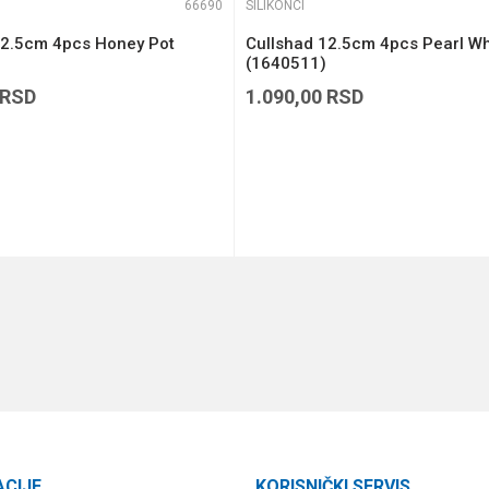
66690
SILIKONCI
12.5cm 4pcs Honey Pot
Cullshad 12.5cm 4pcs Pearl Wh
(1640511)
RSD
1.090,00
RSD
DODAJ U KORPU
DODAJ U KORPU
ACIJE
KORISNIČKI SERVIS