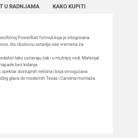
T U RADNJAMA
KAKO KUPITI
ecifičnoj PowerBait formuli koja je integrisana
nce, što ribolovcu ostavlja više vremena za
datori lako uočavaju čak i u mutnijoj vodi. Materijal
e napade bez kidanja.
k spektar dostupnih veličina i boja omogućava
h džig glava do modernih Texas i Carolina montaža.