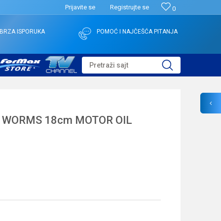
Prijavite se
Registrujte se
0
BRZA ISPORUKA
POMOĆ I NAJČEŠĆA PITANJA
Pretraži sajt
 WORMS 18cm MOTOR OIL