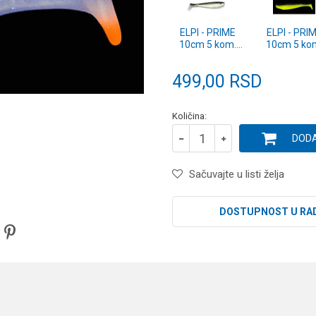
ELPI - PRIME
ELPI - PRI
10cm 5 kom.
10cm 5 ko
DELUXE S
DELUXE B
499,00
RSD
Količina:
DODA
Sačuvajte u listi želja
DOSTUPNOST U RA