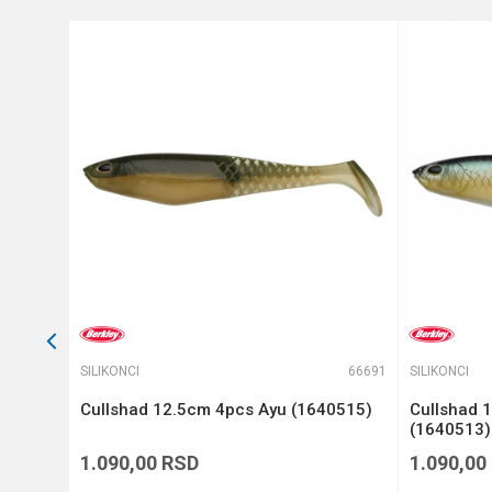
Anti-spam zaštita - izračunajt
POŠALJI
66528
SILIKONCI
66691
SILIKONCI
 4
Cullshad 12.5cm 4pcs Ayu (1640515)
Cullshad 
(1640513)
1.090,00
RSD
1.090,00