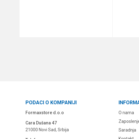
DODAJ U KORPU
PODACI O KOMPANIJI
INFORM
Formaxstore d.o.o
O nama
Zaposlenj
Cara Dušana 47
21000 Novi Sad, Srbija
Saradnja
Kontakt