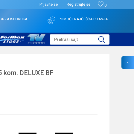
Prijavite se
Registrujte se
0
BRZA ISPORUKA
POMOĆ I NAJČEŠĆA PITANJA
Pretraži sajt
5 kom. DELUXE BF