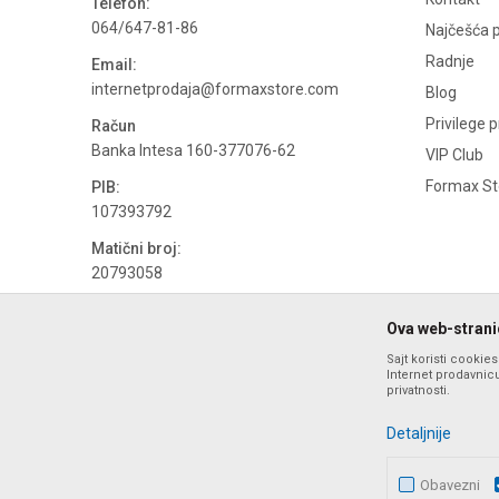
Telefon:
064/647-81-86
Najčešća p
Radnje
Email:
internetprodaja@formaxstore.com
Blog
Privilege 
Račun
Banka Intesa 160-377076-62
VIP Club
Formax Sto
PIB:
107393792
Matični broj:
20793058
PDV broj
Ova web-stranic
694500884
Sajt koristi cookie
Internet prodavnicu
privatnosti.
Detaljnije
Obavezni
Nastojimo da budemo što precizniji u opisu proizvoda, prika