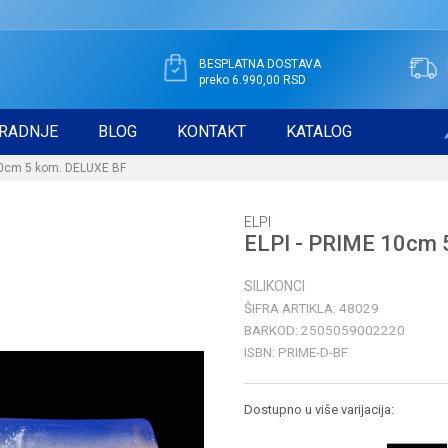
BESPLATNA DOSTAVA
preko 6.990,00 RSD
RADNJE
BLOG
KONTAKT
KATALOG
10cm 5 kom. DELUXE BF
ELPI
ELPI - PRIME 10cm 
SILIKONCI
ŠIFRA ARTIKLA:
48029
BARKOD:
2505059002220
ISBN:
PRIME-D-BF
Dostupno u više varijacija: