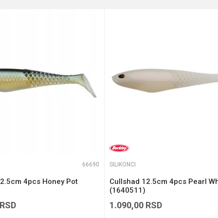
e koliko je 9 - 4 :
66690
SILIKONCI
12.5cm 4pcs Honey Pot
Cullshad 12.5cm 4pcs Pearl Wh
(1640511)
RSD
1.090,00
RSD