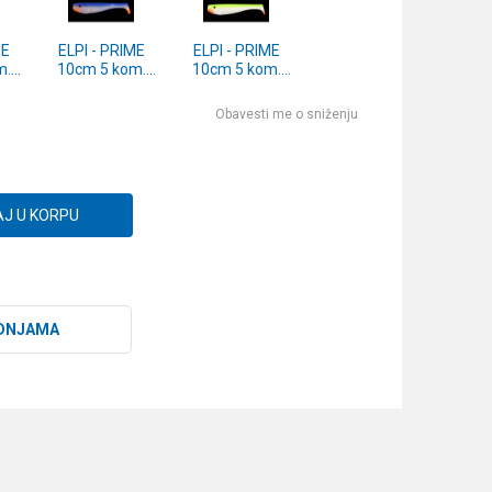
ME
ELPI - PRIME
ELPI - PRIME
m.
10cm 5 kom.
10cm 5 kom.
Y
DELUXE BF
DELUXE SFC
Obavesti me o sniženju
J U KORPU
DNJAMA