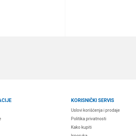
DODAJ U KORPU
DODAJ U KORPU
ACIJE
KORISNIČKI SERVIS
Uslovi korišćenja i prodaje
e
Politika privatnosti
Kako kupiti
Isporuka