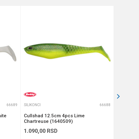
66689
SILIKONCI
66688
SILIKONCI
ite
Cullshad 12.5cm 4pcs Lime
Cullshad 
Chartreuse (1640509)
(1640508
1.090,00
RSD
1.090,00