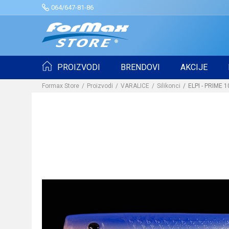
064/647-81-86
PROIZVODI
BRENDOVI
AKCIJE
Formax Store
Proizvodi
VARALICE
Silikonci
ELPI - PRIME 