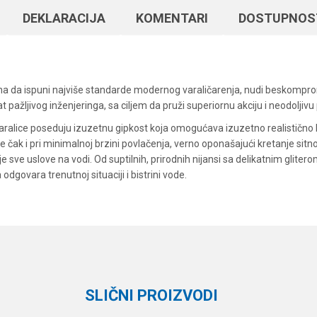
DEKLARACIJA
KOMENTARI
DOSTUPNOS
rana da ispuni najviše standarde modernog varaličarenja, nudi beskompro
pažljivog inženjeringa, sa ciljem da pruži superiornu akciju i neodoljiv
varalice poseduju izuzetnu gipkost koja omogućava izuzetno realistično k
 čak i pri minimalnoj brzini povlačenja, verno oponašajući kretanje sitnog
e sve uslove na vodi. Od suptilnih, prirodnih nijansi sa delikatnim gliterom 
odgovara trenutnoj situaciji i bistrini vode.
Vrednost
Email
Silikonci
ELPI
SLIČNI PROIZVODI