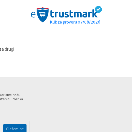
za drugi
koristite našu
ranici Politika
ne i bez grešaka. Svi artikli prikazani na sajtu su deo naše
Slažem se