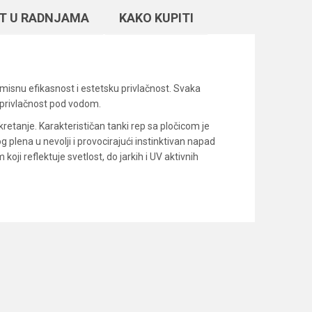
T U RADNJAMA
KAKO KUPITI
misnu efikasnost i estetsku privlačnost. Svaka
u privlačnost pod vodom.
retanje. Karakterističan tanki rep sa pločicom je
 plena u nevolji i provocirajući instinktivan napad
koji reflektuje svetlost, do jarkih i UV aktivnih