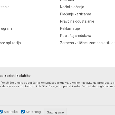
itanja
Načini plaćanja
Plaćanje karticama
Pravo na odustajanje
program
Reklamacije
Povraćaj sredstava
re aplikacija
Zamena veličine i zamena artikla 
a koristi kolačiće
s (kolačiće) u cilju poboljšanja korisničkog iskustva. Ukoliko nastavite da pregledate i 
 slažete se sa upotrebom kolačića. Detalje o upotrebi kolačića možete pogledati na st
Statistika
Marketing
zu slika i samih cena, ali ne možemo garantovati da su sve informacije komplet
Saznaj više