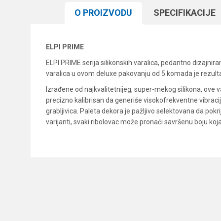
O PROIZVODU
SPECIFIKACIJЕ
ELPI PRIME
ELPI PRIME serija silikonskih varalica, pedantno dizajni
varalica u ovom deluxe pakovanju od 5 komada je rezultat 
Izrađene od najkvalitetnijeg, super-mekog silikona, ove 
precizno kalibrisan da generiše visokofrekventne vibracije
grabljivica. Paleta dekora je pažljivo selektovana da pokrij
varijanti, svaki ribolovac može pronaći savršenu boju koja 
Karakteristika
Ime/Nadimak
Kategorija
Brend
Poruka