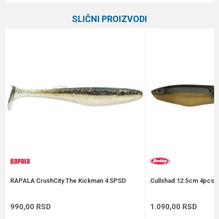
Kategorija
Silikonci
SLIČNI PROIZVODI
Brend
ELPI
Email
Poruka
Anti-spam zaštita - izračunajte koliko je 4 + 1 :
POŠALJI
RAPALA CrushCity The Kickman 4 SPSD
Cullshad 12.5cm 4pcs A
990,00
RSD
1.090,00
RSD