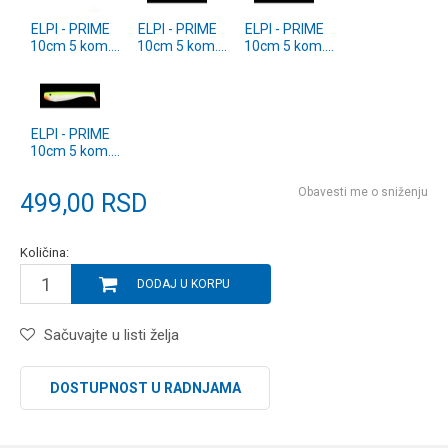
ELPI - PRIME
ELPI - PRIME
ELPI - PRIME
10cm 5 kom.
10cm 5 kom.
10cm 5 kom.
DELUXE S
DELUXE BY
DELUXE BF
ELPI - PRIME
10cm 5 kom.
DELUXE SFC
Obavesti me o sniženju
499,00
RSD
Količina:
DODAJ U KORPU
Sačuvajte u listi želja
DOSTUPNOST U RADNJAMA