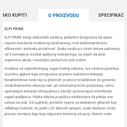
KAKO KUPITI
SPECIFIKACI
O PROIZVODU
ELPI PRIME
ELPI PRIME serija silikonskih varalica, pedantno dizajnirana da ispuni
najviše standarde modernog varaličarenja, nudi beskompromisnu
efikasnost i estetsku privlačnost. Svaka varalica u ovom deluxe pakovanju
od 5 komada je rezultat pažljivog inženjeringa, sa ciljem da pruži
superiornu akciju i neodoljivu privlačnost pod vodom.
Izrađene od najkvalitetnijeg, super-mekog silikona, ove varalice poseduju
izuzetnu gipkost koja omogućava izuzetno realistično kretanje.
Karakterističan tanki rep sa pločicom je precizno kalibrisan da generiše
visokofrekventne vibracije čak i pri minimalnoj brzini povlačenja, verno
oponašajući kretanje sitnog plena u nevolji i provocirajući instinktivan
napad grabljivica. Paleta dekora je pažljivo selektovana da pokrije sve
uslove na vodi. Od suptilnih, prirodnih nijansi sa delikatnim gliterom koji
reflektuje svetlost, do jarkih i UV aktivnih varijanti, svaki ribolovac može
pronaći savršenu boju koja odgovara trenutnoj situaciji i bistrini vode.
Karakteristika
Vrednost
Ime/Nadimak