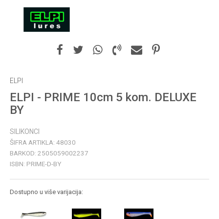
ELPI
ELPI - PRIME 10cm 5 kom. DELUXE
BY
SILIKONCI
ŠIFRA ARTIKLA:
48030
BARKOD:
2505059002237
ISBN:
PRIME-D-BY
Dostupno u više varijacija: