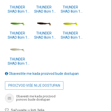
THUNDER
THUNDER
THUNDER
SHAD 8cm 1
SHAD 8cm 1
SHAD 8cm 1
kom. (FXAT-
kom. (FXAT-
kom. (FXAT-
350811)
350810)
350804)
THUNDER
THUNDER
THUNDER
SHAD 8cm 1
SHAD 8cm 1
SHAD 8cm 1
kom. (FXAT-
kom. (FXAT-
kom. (FXAT-
350830)
350829)
350826)
THUNDER
SHAD 8cm 1
kom. (FXAT-
350825)
Obavestite me kada proizvod bude dostupan
PROIZVOD VIŠE NIJE DOSTUPAN
Obavesti me kada proizvod
ponovo bude dostupan
Sačuvajte u listi želja