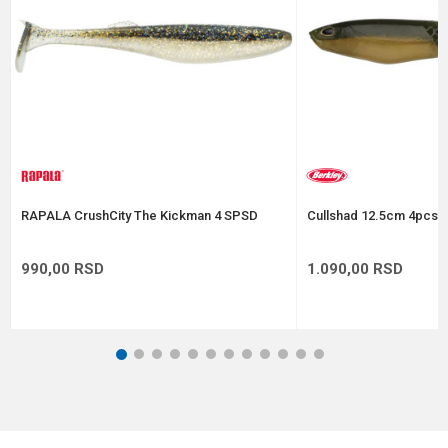
Anti-spam zaštita - izračunajte koliko je 2 + 3 :
POŠALJI
RAPALA CrushCity The Kickman 4 SPSD
Cullshad 12.5cm 4pcs A
990,00
RSD
1.090,00
RSD
1
2
3
4
5
6
7
8
9
10
11
12