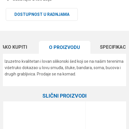
DOSTUPNOST U RADNJAMA
KAKO KUPITI
SPECIFIKACI
O PROIZVODU
Izuzetno kvalitetan i lovan silikonski šed koji se na našim terenima
višetruko dokazao u lovu smuđa, štuke, bandara, soma, bucova i
drugih grabljivica. Prodaje se na komad.
Karakteristika
Vrednost
Ime/Nadimak
Kategorija
Silikonci
SLIČNI PROIZVODI
Brend
Formax
Email
Poruka