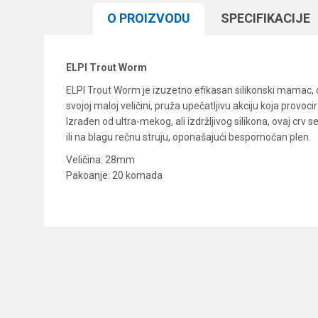
O PROIZVODU
SPECIFIKACIJЕ
ELPI Trout Worm
ELPI Trout Worm je izuzetno efikasan silikonski mamac, di
svojoj maloj veličini, pruža upečatljivu akciju koja provoci
Izrađen od ultra-mekog, ali izdržljivog silikona, ovaj crv 
ili na blagu rečnu struju, oponašajući bespomoćan plen.
Veličina: 28mm
Pakoanje: 20 komada
Karakteristika
Ime/Nadimak
Kategorija
Brend
Poruka