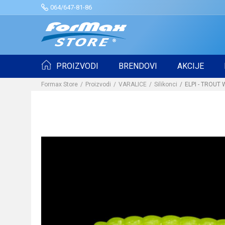
064/647-81-86
PROIZVODI
BRENDOVI
AKCIJE
Formax Store
Proizvodi
VARALICE
Silikonci
ELPI - TROUT