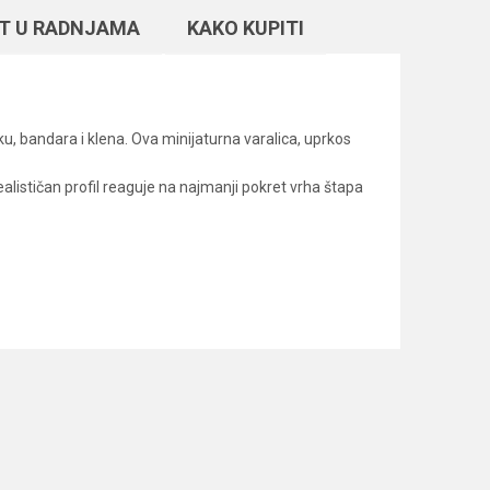
T U RADNJAMA
KAKO KUPITI
u, bandara i klena. Ova minijaturna varalica, uprkos
realističan profil reaguje na najmanji pokret vrha štapa