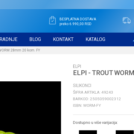
BESPLATNA DOSTAVA
preko 6.990,00 RSD
RADNJE
BLOG
KONTAKT
KATALOG
 WORM 28mm 20 kom. FY
ELPI
ELPI - TROUT WORM
SILIKONCI
ŠIFRA ARTIKLA:
49243
BARKOD:
2505059002312
ISBN:
WORM-FY
Dostupno u više varijacija: