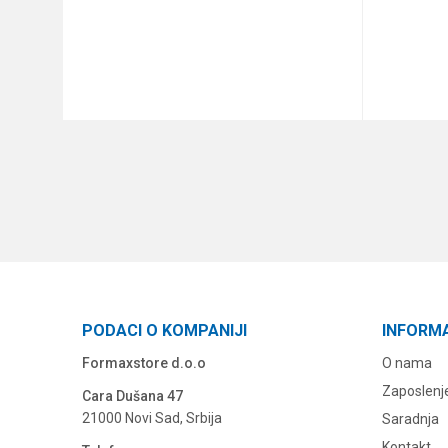
DODAJ U KORPU
PODACI O KOMPANIJI
INFORM
Formaxstore d.o.o
O nama
Zaposlenj
Cara Dušana 47
21000 Novi Sad, Srbija
Saradnja
Kontakt