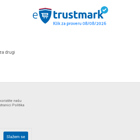
za drugi
koristite našu
ranici Politika
ne i bez grešaka. Svi artikli prikazani na sajtu su deo naše
Slažem se