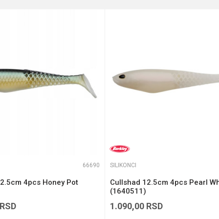
e koliko je 9 - 4 :
66690
SILIKONCI
12.5cm 4pcs Honey Pot
Cullshad 12.5cm 4pcs Pearl Wh
(1640511)
RSD
1.090,00
RSD