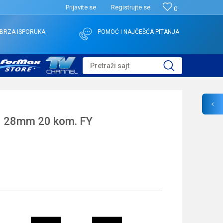
Prijavite se
Registrujte se
0
BRZA ISPORUKA
POMOĆ I NAJČEŠĆA PITANJA
Pretraži sajt
 28mm 20 kom. FY