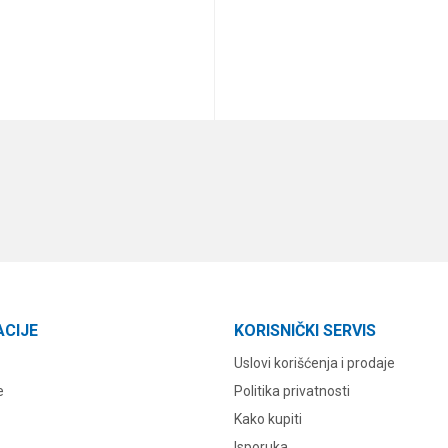
DODAJ U KORPU
DODAJ U KORPU
ACIJE
KORISNIČKI SERVIS
Uslovi korišćenja i prodaje
e
Politika privatnosti
Kako kupiti
Isporuka