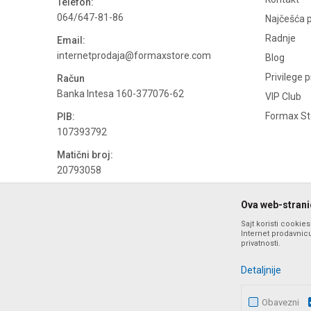
Telefon:
064/647-81-86
Najčešća p
Radnje
Email:
internetprodaja@formaxstore.com
Blog
Privilege 
Račun
Banka Intesa 160-377076-62
VIP Club
Formax Sto
PIB:
107393792
Matični broj:
20793058
PDV broj
Ova web-stranic
694500884
Sajt koristi cookie
Internet prodavnicu
privatnosti.
Detaljnije
Obavezni
Nastojimo da budemo što precizniji u opisu proizvoda, prika