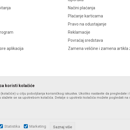
itanja
Načini plaćanja
Plaćanje karticama
Pravo na odustajanje
program
Reklamacije
Povraćaj sredstava
re aplikacija
Zamena veličine i zamena artikla 
a koristi kolačiće
s (kolačiće) u cilju poboljšanja korisničkog iskustva. Ukoliko nastavite da pregledate i 
 slažete se sa upotrebom kolačića. Detalje o upotrebi kolačića možete pogledati na st
Statistika
Marketing
zu slika i samih cena, ali ne možemo garantovati da su sve informacije komplet
Saznaj više