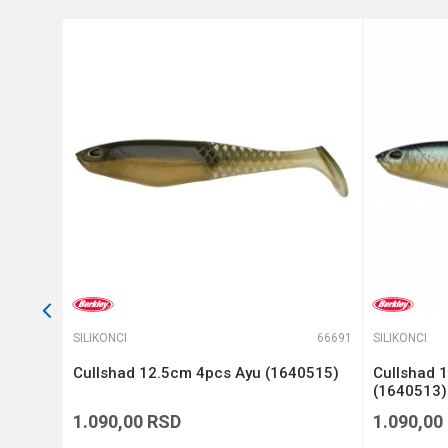
Anti-spam zaštita - izračunajt
POŠALJI
66528
SILIKONCI
66691
SILIKONCI
 4
Cullshad 12.5cm 4pcs Ayu (1640515)
Cullshad 
(1640513)
1.090,00
RSD
1.090,00