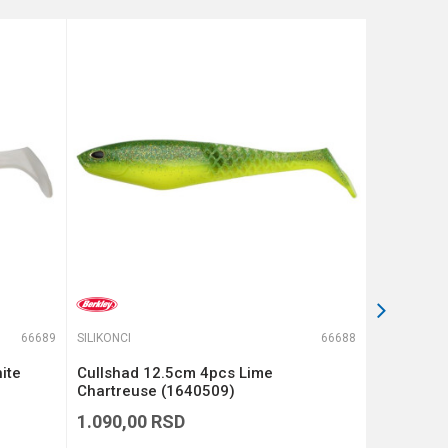
66689
SILIKONCI
66688
SILIKONCI
ite
Cullshad 12.5cm 4pcs Lime
Cullshad 
Chartreuse (1640509)
(1640508
1.090,00
RSD
1.090,00