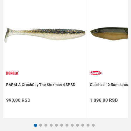
Poruka
Anti-spam zaštita - izračunajte koliko je 6 - 1 :
POŠALJI
RAPALA CrushCity The Kickman 4 SPSD
Cullshad 12.5cm 4pcs A
990,00
RSD
1.090,00
RSD
1
2
3
4
5
6
7
8
9
10
11
12