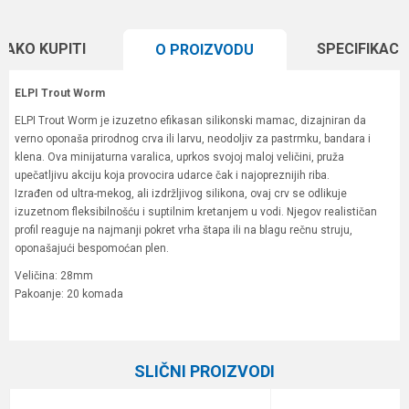
KAKO KUPITI
SPECIFIKACI
O PROIZVODU
ELPI Trout Worm
ELPI Trout Worm je izuzetno efikasan silikonski mamac, dizajniran da
verno oponaša prirodnog crva ili larvu, neodoljiv za pastrmku, bandara i
klena. Ova minijaturna varalica, uprkos svojoj maloj veličini, pruža
upečatljivu akciju koja provocira udarce čak i najopreznijih riba.
Izrađen od ultra-mekog, ali izdržljivog silikona, ovaj crv se odlikuje
izuzetnom fleksibilnošću i suptilnim kretanjem u vodi. Njegov realističan
profil reaguje na najmanji pokret vrha štapa ili na blagu rečnu struju,
oponašajući bespomoćan plen.
Veličina: 28mm
Pakoanje: 20 komada
Karakteristika
Vrednost
Ime/Nadimak
Kategorija
Silikonci
SLIČNI PROIZVODI
Brend
ELPI
Email