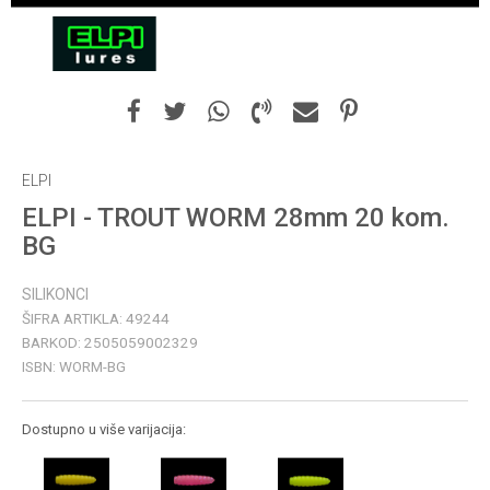
ELPI
ELPI - TROUT WORM 28mm 20 kom.
BG
SILIKONCI
ŠIFRA ARTIKLA:
49244
BARKOD:
2505059002329
ISBN:
WORM-BG
Dostupno u više varijacija: