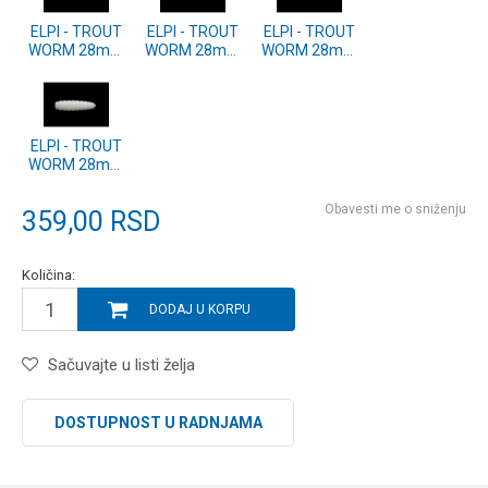
ELPI - TROUT
ELPI - TROUT
ELPI - TROUT
WORM 28mm
WORM 28mm
WORM 28mm
20 kom. YL
20 kom. BG
20 kom. FY
ELPI - TROUT
WORM 28mm
20 kom. WH
Obavesti me o sniženju
359,00
RSD
Količina:
DODAJ U KORPU
Sačuvajte u listi želja
DOSTUPNOST U RADNJAMA