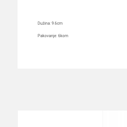
Dužina: 9.6cm
Pakovanje: 6kom
Karakteristika
Ime/Nadimak
Kategorija
Brend
Poruka