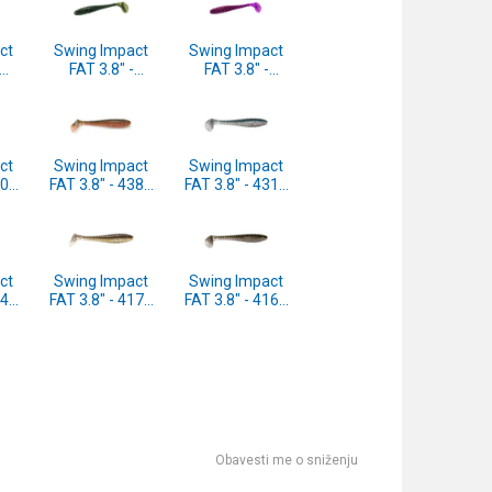
ct
Swing Impact
Swing Impact
FAT 3.8" -
FAT 3.8" -
MS
FMS04S FMS
FMS03S FMS
pcs
Watermelon
Spicy Shad
5T)
Blue PP 6pcs
6pcs
(SF38FMS04S)
(SF38FMS03S)
ct
Swing Impact
Swing Impact
40T
FAT 3.8" - 438T
FAT 3.8" - 431T
ad
Green Pumpkin
Silver Shiner
Fire 6pcs
6pcs
)
(SF38438T)
(SF38431T)
ct
Swing Impact
Swing Impact
24T
FAT 3.8" - 417T
FAT 3.8" - 416T
euse
Gold Flash
Silver Flash
Minnow 6pcs
Minnow 6pcs
)
(SF38417T)
(SF38416T)
Obavesti me o sniženju