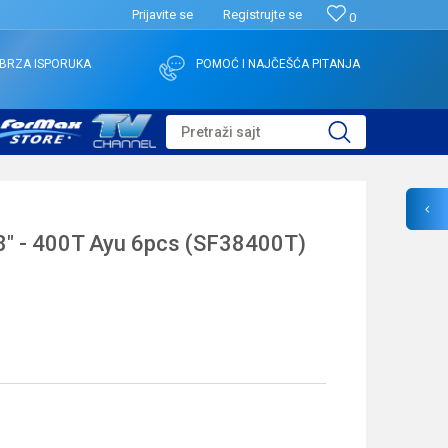
Prijavite se
Registrujte se
0
BRZA ISPORUKA
POMOĆ I NAJČEŠĆA PITANJA
Pretraži sajt
8" - 400T Ayu 6pcs (SF38400T)