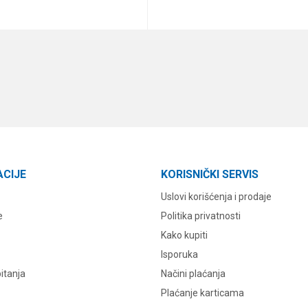
DODAJ U KORPU
DODAJ U KORPU
ACIJE
KORISNIČKI SERVIS
Uslovi korišćenja i prodaje
e
Politika privatnosti
Kako kupiti
Isporuka
itanja
Načini plaćanja
Plaćanje karticama