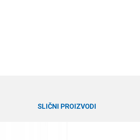
Vrednost
Email
Silikonci
Keitech
SLIČNI PROIZVODI