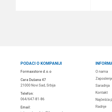
DODAJ U KORPU
PODACI O KOMPANIJI
INFORM
Formaxstore d.o.o
O nama
Zaposlenj
Cara Dušana 47
21000 Novi Sad, Srbija
Saradnja
Kontakt
Telefon:
064/647-81-86
Najčešća p
Radnje
Email: