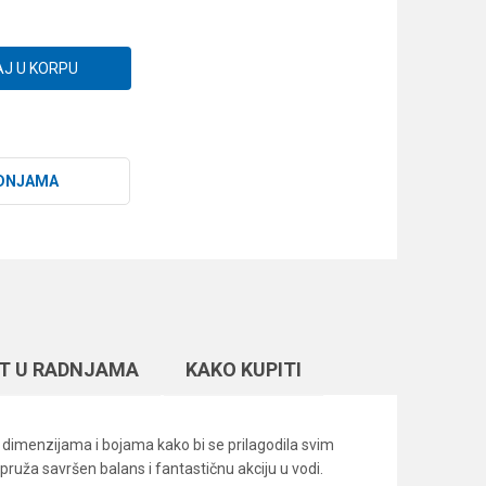
J U KORPU
DNJAMA
T U RADNJAMA
KAKO KUPITI
m dimenzijama i bojama kako bi se prilagodila svim
 pruža savršen balans i fantastičnu akciju u vodi.