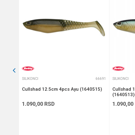
Anti-spam zaštita - izračunaj
POŠALJI
66528
SILIKONCI
66691
SILIKONCI
 4
Cullshad 12.5cm 4pcs Ayu (1640515)
Cullshad 
(1640513)
1.090,00
RSD
1.090,00