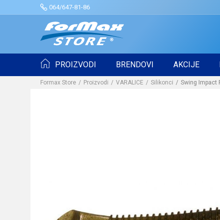
064/647-81-86
PROIZVODI
BRENDOVI
AKCIJE
Formax Store
Proizvodi
VARALICE
Silikonci
Swing Impact 