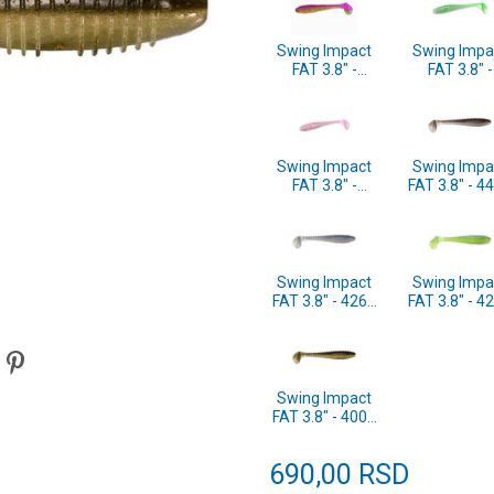
Swing Impact
Swing Impa
FAT 3.8" -
FAT 3.8" -
FMS06T FMS
FMS05T F
Spicy Clear
Lime Shad 6
Cahrt 6pcs
(SF38FMS0
(SF38FMS06T)
Swing Impact
Swing Impa
FAT 3.8" -
FAT 3.8" - 4
FMS01T FMS
Electric Sh
Pinky Pearl
6pcs
Shad 6pcs
(SF38440T
(SF38FMS01T)
Swing Impact
Swing Impa
FAT 3.8" - 426T
FAT 3.8" - 4
Sexy Shad 6pcs
Lime/Chartr
(SF38426T)
6pcs
(SF38424T
Swing Impact
FAT 3.8" - 400T
Ayu 6pcs
(SF38400T)
690,00
RSD