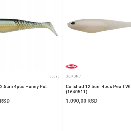
te koliko je 4 + 1 :
66690
SILIKONCI
12.5cm 4pcs Honey Pot
Cullshad 12.5cm 4pcs Pearl Wh
(1640511)
RSD
1.090,00
RSD