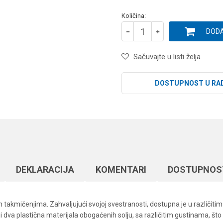
Količina:
DODA
Sačuvajte u listi želja
DOSTUPNOST U RA
DEKLARACIJA
KOMENTARI
DOSTUPNOS
 takmičenjima. Zahvaljujući svojoj svestranosti, dostupna je u različiti
iji dva plastična materijala obogaćenih solju, sa različitim gustinama, što