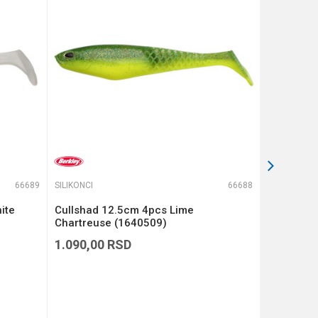
66689
SILIKONCI
66688
SILIKONCI
ite
Cullshad 12.5cm 4pcs Lime
Cullshad 
Chartreuse (1640509)
(1640508
1.090,00
RSD
1.090,00