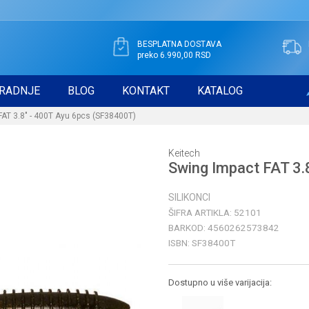
BESPLATNA DOSTAVA
preko 6.990,00 RSD
RADNJE
BLOG
KONTAKT
KATALOG
FAT 3.8" - 400T Ayu 6pcs (SF38400T)
Keitech
Swing Impact FAT 3.
SILIKONCI
ŠIFRA ARTIKLA:
52101
BARKOD:
4560262573842
ISBN:
SF38400T
Dostupno u više varijacija: