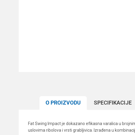
O PROIZVODU
SPECIFIKACIJЕ
Fat Swing Impact je dokazano efikasna varalica u brojnim
uslovima ribolova i vrsti grabljivica. Izrađena u kombinac