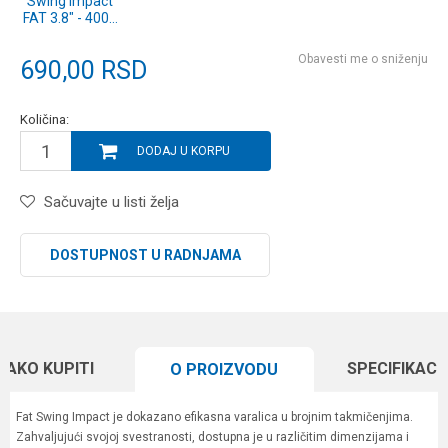
Swing Impact
FAT 3.8" - 400T
Ayu 6pcs
(SF38400T)
Obavesti me o sniženju
690,00
RSD
Količina:
DODAJ U KORPU
Sačuvajte u listi želja
DOSTUPNOST U RADNJAMA
KAKO KUPITI
SPECIFIKACI
O PROIZVODU
Fat Swing Impact je dokazano efikasna varalica u brojnim takmičenjima.
Zahvaljujući svojoj svestranosti, dostupna je u različitim dimenzijama i