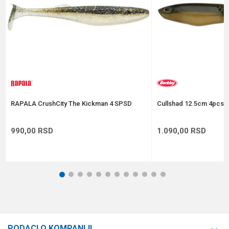
Anti-spam zaštita - izračunajte koliko je 6 - 1 :
POŠALJI
RAPALA CrushCity The Kickman 4 SPSD
Cullshad 12.5cm 4pcs A
990,00
RSD
1.090,00
RSD
1
2
3
4
5
6
7
8
9
10
11
12
PODACI O KOMPANIJI