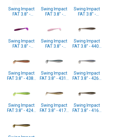
Swing Impact
Swing Impact
Swing Impact
FAT 3.8" -
FAT 3.8" -
FAT 3.8" -
FMS06T FMS
FMS05T FMS
FMS04S FMS
Spicy Clear
Lime Shad 6pcs
Watermelon
Cahrt 6pcs
(SF38FMS05T)
Blue PP 6pcs
(SF38FMS06T)
(SF38FMS04S)
Swing Impact
Swing Impact
Swing Impact
FAT 3.8" -
FAT 3.8" -
FAT 3.8" - 440T
FMS03S FMS
FMS01T FMS
Electric Shad
Spicy Shad
Pinky Pearl
6pcs
6pcs
Shad 6pcs
(SF38440T)
(SF38FMS03S)
(SF38FMS01T)
Swing Impact
Swing Impact
Swing Impact
FAT 3.8" - 438T
FAT 3.8" - 431T
FAT 3.8" - 426T
Green Pumpkin
Silver Shiner
Sexy Shad 6pcs
Fire 6pcs
6pcs
(SF38426T)
(SF38438T)
(SF38431T)
Swing Impact
Swing Impact
Swing Impact
FAT 3.8" - 424T
FAT 3.8" - 417T
FAT 3.8" - 416T
Lime/Chartreuse
Gold Flash
Silver Flash
6pcs
Minnow 6pcs
Minnow 6pcs
(SF38424T)
(SF38417T)
(SF38416T)