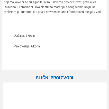
bojama kako bi se prilagodila svim uslovima ribolova i vrsti grabljivica.
Izrađena u kombinaciji dva plastična materijala obogaćenih solju, sa
različitim gustinama, što pruža savršen balans i fantastičnu akciju u vodi.
Dužina: 9.6cm
Pakovanje: 6kom
Karakteristika
Vrednost
Ime/Nadimak
Kategorija
Silikonci
SLIČNI PROIZVODI
Brend
Keitech
Email
Poruka