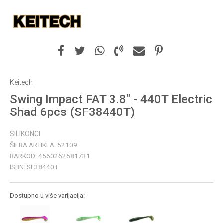
Keitech
Swing Impact FAT 3.8" - 440T Electric
Shad 6pcs (SF38440T)
SILIKONCI
ŠIFRA ARTIKLA:
52109
BARKOD:
4560262581731
ISBN:
SF38440T
Dostupno u više varijacija: