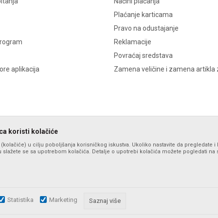
itanja
Načini plaćanja
Plaćanje karticama
Pravo na odustajanje
program
Reklamacije
Povraćaj sredstava
re aplikacija
Zamena veličine i zamena artikla 
a koristi kolačiće
s (kolačiće) u cilju poboljšanja korisničkog iskustva. Ukoliko nastavite da pregledate i 
 slažete se sa upotrebom kolačića. Detalje o upotrebi kolačića možete pogledati na st
Statistika
Marketing
zu slika i samih cena, ali ne možemo garantovati da su sve informacije komplet
Saznaj više
i u svakom trenutku. Raspoloživost robe možete proveriti pozivom na broj po