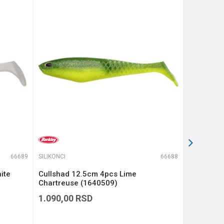
66689
SILIKONCI
66688
SILIKONCI
ite
Cullshad 12.5cm 4pcs Lime
Cullshad 
Chartreuse (1640509)
(1640508
1.090,00
RSD
1.090,00