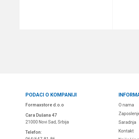
DODAJ U KORPU
PODACI O KOMPANIJI
INFORM
Formaxstore d.o.o
O nama
Zaposlenj
Cara Dušana 47
21000 Novi Sad, Srbija
Saradnja
Kontakt
Telefon: