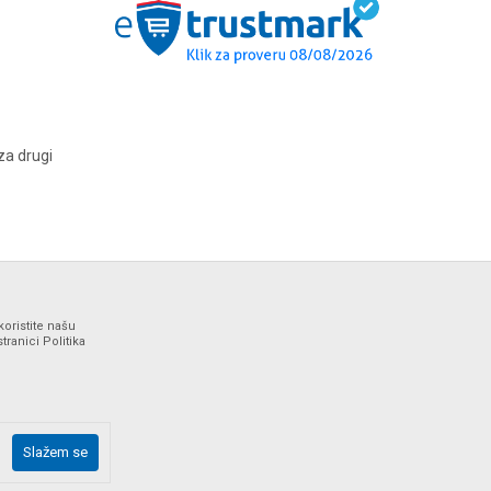
za drugi
koristite našu
ranici Politika
ne i bez grešaka. Svi artikli prikazani na sajtu su deo naše
Slažem se
drške web shopa na tel. 064/647-81-86.