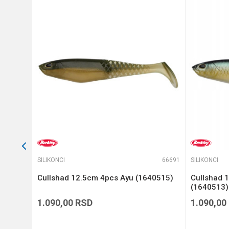
Anti-spam zaštita - izračunajt
POŠALJI
66528
SILIKONCI
66691
SILIKONCI
 4
Cullshad 12.5cm 4pcs Ayu (1640515)
Cullshad 
(1640513)
1.090,00
RSD
1.090,00