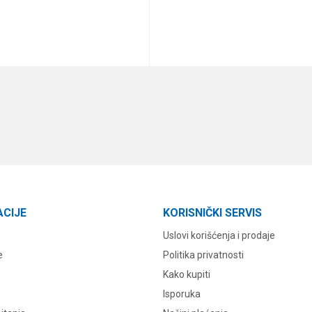
DODAJ U KORPU
DODAJ U KORPU
ACIJE
KORISNIČKI SERVIS
Uslovi korišćenja i prodaje
e
Politika privatnosti
Kako kupiti
Isporuka