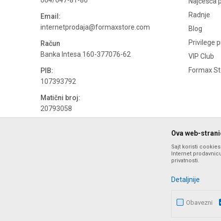
064/647-81-86
Najčešća p
Radnje
Email:
internetprodaja@formaxstore.com
Blog
Privilege 
Račun
Banka Intesa 160-377076-62
VIP Club
Formax Sto
PIB:
107393792
Matični broj:
20793058
PDV broj
Ova web-stranic
694500884
Sajt koristi cookie
Internet prodavnicu
privatnosti.
Detaljnije
Obavezni
Nastojimo da budemo što precizniji u opisu proizvoda, prika
ponude i ne podrazumeva da su dostupn