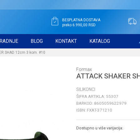
BESPLATNA DOSTAVA
preko 6.990,00 RSD
RADNJE
BLOG
KONTAKT
KATALOG
R SHAD 12cm 3 kom. #10
Formax
ATTACK SHAKER SH
SILIKONCI
ŠIFRA ARTIKLA:
55307
BARKOD:
8605059622979
ISBN:
FXAT-371210
Dostupno u više varijacija: