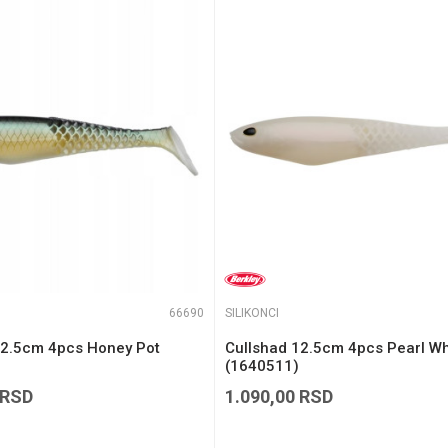
e koliko je 6 - 1 :
66690
SILIKONCI
12.5cm 4pcs Honey Pot
Cullshad 12.5cm 4pcs Pearl Wh
(1640511)
RSD
1.090,00
RSD