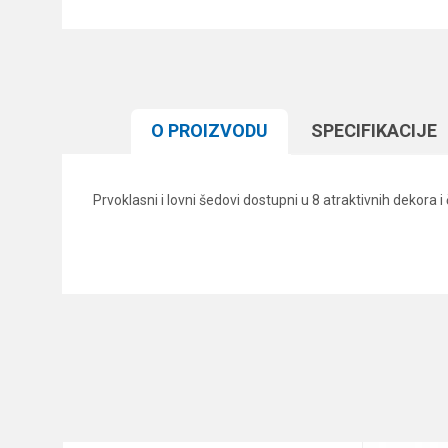
O PROIZVODU
SPECIFIKACIJЕ
Prvoklasni i lovni šedovi dostupni u 8 atraktivnih dekora i
Karakteristika
Ime/Nadimak
Kategorija
Brend
Poruka