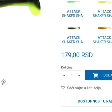
ATTACK
ATTACK
SHAKER SHAD
SHAKER SH
12cm 3 kom.
12cm 3 ko
#38
#37
ATTACK
ATTACK
SHAKER SHAD
SHAKER SH
12cm 3 kom.
12cm 3 ko
#10
#08
179,00
RSD
Količina:
DODA
Sačuvajte u listi želja
DOSTUPNOST U RA