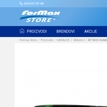
064/647-81-86
PROIZVODI
BRENDOVI
AKCIJE
Formax Store
Proizvodi
VARALICE
Silikonci
ATTACK SHAKE