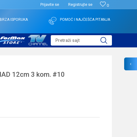
Prijavite se
Registrujte se
0
BRZA ISPORUKA
POMOĆ I NAJČEŠĆA PITANJA
Pretraži sajt
AD 12cm 3 kom. #10