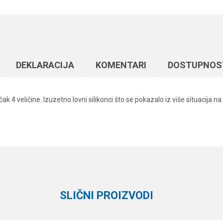
DEKLARACIJA
KOMENTARI
DOSTUPNOS
 čak 4 veličine. Izuzetno lovni silikonci što se pokazalo iz više situacij
Vrednost
Email
Silikonci
Formax
SLIČNI PROIZVODI