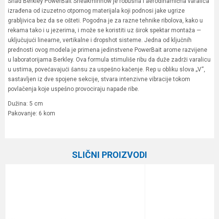
Shad Berkley PowerBait Sneakminnow je robusna i aerodinamična varalica
izrađena od izuzetno otpornog materijala koji podnosi jake ugrize
grabljivica bez da se ošteti. Pogodna je za razne tehnike ribolova, kako u
rekama tako i u jezerima, i može se koristiti uz širok spektar montaža —
uključujući linearne, vertikalne i dropshot sisteme. Jedna od ključnih
prednosti ovog modela je primena jedinstvene PowerBait arome razvijene
u laboratorijama Berkley. Ova formula stimuliše ribu da duže zadrži varalicu
u ustima, povećavajući šansu za uspešno kačenje. Rep u obliku slova „V“,
sastavljen iz dve spojene sekcije, stvara intenzivne vibracije tokom
povlačenja koje uspešno provociraju napade ribe.
Dužina: 5 cm
Pakovanje: 6 kom
Karakteristika
Vrednost
Ime/Nadimak
Kategorija
Silikonci
SLIČNI PROIZVODI
Brend
Berkley
Email
Poruka