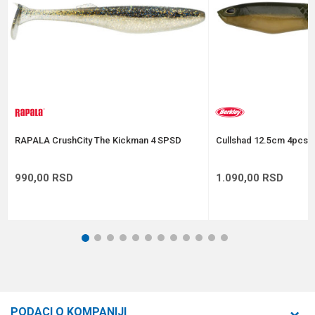
Anti-spam zaštita - izračunajte koliko je 4 + 1 :
POŠALJI
RAPALA CrushCity The Kickman 4 SPSD
Cullshad 12.5cm 4pcs A
990,00
RSD
1.090,00
RSD
1
2
3
4
5
6
7
8
9
10
11
12
PODACI O KOMPANIJI