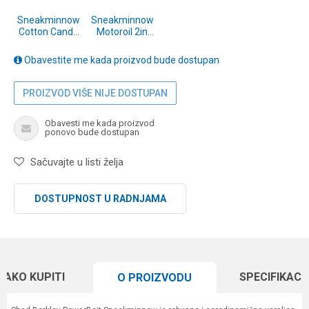
Sneakminnow
Sneakminnow
Cotton Candy
Motoroil 2in
2in (1519590)
(1519584)
Obavestite me kada proizvod bude dostupan
PROIZVOD VIŠE NIJE DOSTUPAN
Obavesti me kada proizvod
ponovo bude dostupan
Sačuvajte u listi želja
DOSTUPNOST U RADNJAMA
KAKO KUPITI
SPECIFIKACI
O PROIZVODU