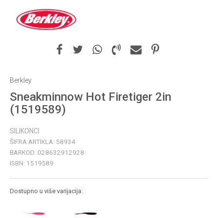
Berkley
Sneakminnow Hot Firetiger 2in
(1519589)
SILIKONCI
ŠIFRA ARTIKLA:
58934
BARKOD:
028632912928
ISBN:
1519589
Dostupno u više varijacija: