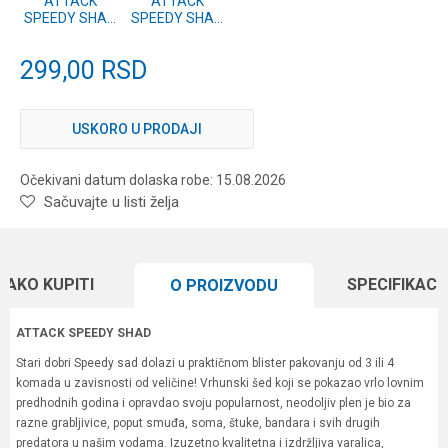
ATTACK
ATTACK
SPEEDY SHAD
SPEEDY SHAD
12cm 3 kom.
12cm 3 kom.
#02
#01
299,00
RSD
USKORO U PRODAJI
Očekivani datum dolaska robe: 15.08.2026
Sačuvajte u listi želja
KAKO KUPITI
SPECIFIKACI
O PROIZVODU
ATTACK SPEEDY SHAD
Stari dobri Speedy sad dolazi u praktičnom blister pakovanju od 3 ili 4
komada u zavisnosti od veličine! Vrhunski šed koji se pokazao vrlo lovnim
predhodnih godina i opravdao svoju popularnost, neodoljiv plen je bio za
razne grabljivice, poput smuđa, soma, štuke, bandara i svih drugih
predatora u našim vodama. Izuzetno kvalitetna i izdržljiva varalica,