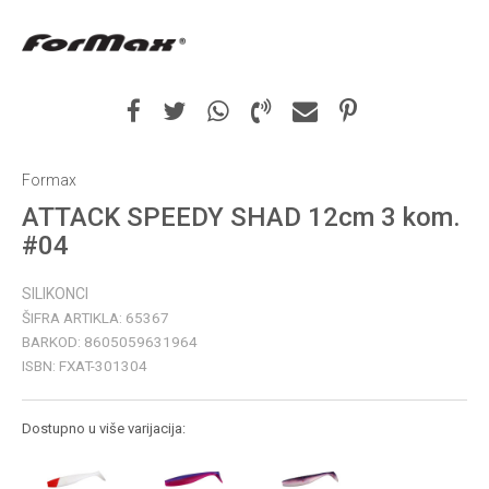
Formax
ATTACK SPEEDY SHAD 12cm 3 kom.
#04
SILIKONCI
ŠIFRA ARTIKLA:
65367
BARKOD:
8605059631964
ISBN:
FXAT-301304
Dostupno u više varijacija: