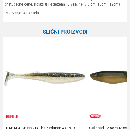
pristupačne cene. Dolazi u 14 dezena i 3 veličine (7.5 cm, 10cm i 12cm).
Pakovanje: 3 komada
Karakteristika
Vrednost
Ime/Nadimak
SLIČNI PROIZVODI
Kategorija
Silikonci
Brend
Formax
Email
Poruka
Anti-spam zaštita - izračunajte koliko je 6 - 1 :
RAPALA CrushCity The Kickman 4 SPSD
Cullshad 12.5cm 4pcs A