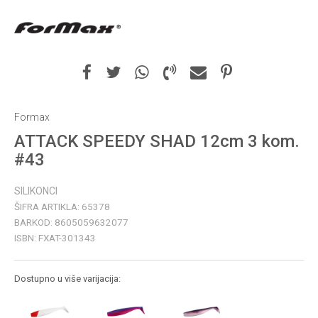
Formax
ATTACK SPEEDY SHAD 12cm 3 kom.
#43
SILIKONCI
ŠIFRA ARTIKLA:
65378
BARKOD:
8605059632077
ISBN:
FXAT-301343
Dostupno u više varijacija: