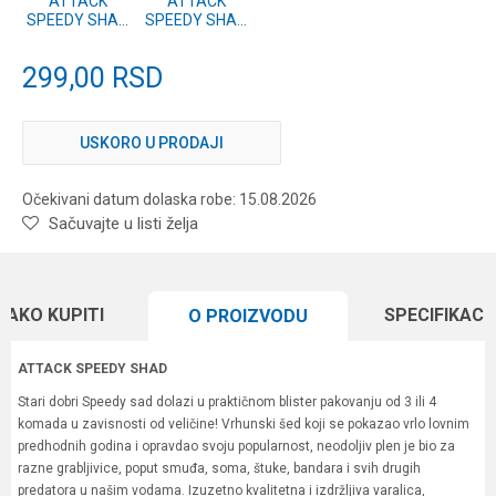
ATTACK
ATTACK
SPEEDY SHAD
SPEEDY SHAD
12cm 3 kom.
12cm 3 kom.
#02
#01
299,00
RSD
USKORO U PRODAJI
Očekivani datum dolaska robe: 15.08.2026
Sačuvajte u listi želja
KAKO KUPITI
SPECIFIKACI
O PROIZVODU
ATTACK SPEEDY SHAD
Stari dobri Speedy sad dolazi u praktičnom blister pakovanju od 3 ili 4
komada u zavisnosti od veličine! Vrhunski šed koji se pokazao vrlo lovnim
predhodnih godina i opravdao svoju popularnost, neodoljiv plen je bio za
razne grabljivice, poput smuđa, soma, štuke, bandara i svih drugih
predatora u našim vodama. Izuzetno kvalitetna i izdržljiva varalica,