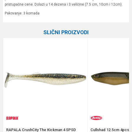
pristupačne cene. Dolazi u 14 dezena i 3 veličine (7.5 cm, 10cm i 12cm).
Pakovanje: 3 komada
Karakteristika
Vrednost
Ime/Nadimak
SLIČNI PROIZVODI
Kategorija
Silikonci
Brend
Formax
Email
Poruka
Anti-spam zaštita - izračunajte koliko je 4 + 1 :
RAPALA CrushCity The Kickman 4 SPSD
Cullshad 12.5cm 4pcs A