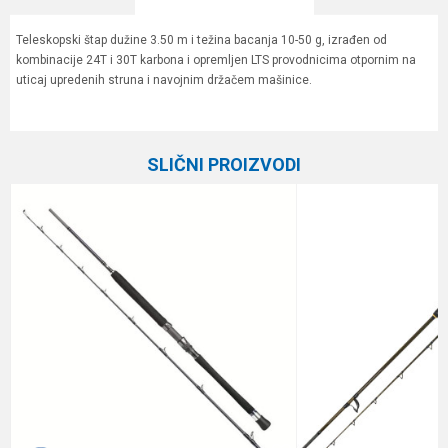
Teleskopski štap dužine 3.50 m i težina bacanja 10-50 g, izrađen od
kombinacije 24T i 30T karbona i opremljen LTS provodnicima otpornim na
uticaj upredenih struna i navojnim držačem mašinice.
Karakteristika
Vrednost
Ime/Nadimak
Kategorija
Štapovi za dubinski ribolov
SLIČNI PROIZVODI
Težina bacanja
10-50 g
Email
Broj delova
Teleskop
Brend
Mitchell
Poruka
Dužina
3.50 m
Težina
250 g
Anti-spam zaštita - izračunajte koliko je 4 + 1 :