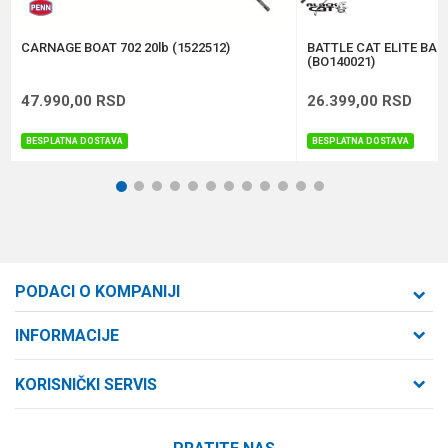
POŠALJI
CARNAGE BOAT 702 20lb (1522512)
BATTLE CAT ELITE BAN
(BO140021)
47.990,00
RSD
26.399,00
RSD
BESPLATNA DOSTAVA
BESPLATNA DOSTAVA
1
2
3
4
5
6
7
8
9
10
11
12
PODACI O KOMPANIJI
Formaxstore d.o.o
INFORMACIJE
O nama
Cara Dušana 47
KORISNIČKI SERVIS
21000 Novi Sad, Srbija
Zaposlenje
Uslovi korišćenja i prodaje
Saradnja
Telefon: