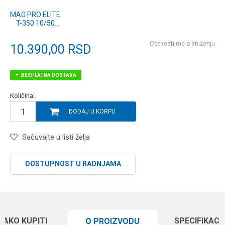
MAG PRO ELITE
T-350 10/50
TELE
(1299764)
Obavesti me o sniženju
10.390,00
RSD
BESPLATNA DOSTAVA
Količina:
DODAJ U KORPU
Sačuvajte u listi želja
DOSTUPNOST U RADNJAMA
KAKO KUPITI
SPECIFIKACI
O PROIZVODU