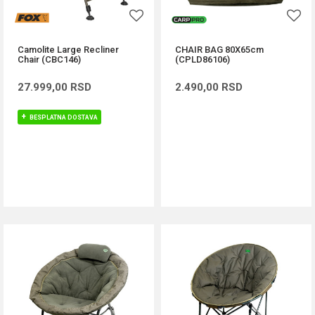
Camolite Large Recliner
CHAIR BAG 80X65cm
Chair (CBC146)
(CPLD86106)
27.999,00
RSD
2.490,00
RSD
BESPLATNA DOSTAVA
DODAJ U KORPU
DODAJ U KORPU