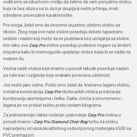
vodili smo se iskustvom i mišlju da želimo da vam ponudimo stolicu
koja će bez obzira na to da li je skuplja ili nešto jeftinija, imati
određene univerzalne karakteristike.
Pre svega, želeli smo da stvorimo izuzetno udobnu stolicu za
ribolov. Zbog toga sve naše stolice poseduju debelo tapacirano
sedište i naslon koji može da se podešava bez ustajanja sa stolice.
Isto tako, sve
Carp Pro
stolice poseduju podesive nogare sa širokim
stopama kako bi onemogućile upadanje stolice kada bi se našla na
mekom tlu.
Većina naših stolica koje imamo u ponudi takođe poseduje naslon
za ruke kao i uzglavlje koje svakako povećava udobnost.
Još nešto jako važno. Pošto smo želeli da kreiramo laganu stolicu,
metalna konstrukcija
Carp Pro
ribolovačkih stolica predstavlja
kombinaciju aluminijuma i čelika. Dakle, čvrsta a istovremeno i
lagana jer ne prelazi težinu preko sedam kilograma.
Za jednostavnije i lakše nošenje i pakovanje
Carp Pro
stolica u
ponudi imamo i
Carp Pro Diamond Chair Bag
torbu za stolicu
napravljenu od visokokvalitetnog vodootpornog materijala 650D sa
PVC premazom.