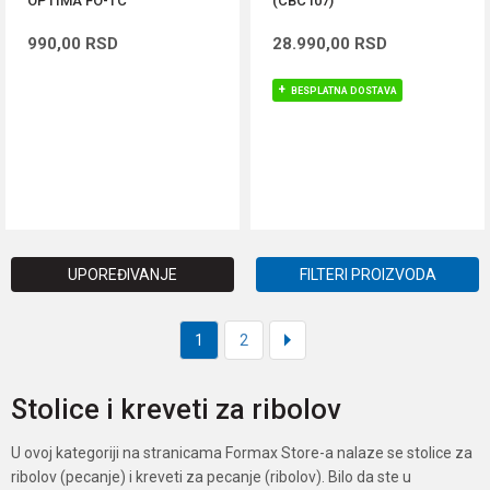
OPTIMA FO-TC
(CBC107)
990,00
RSD
28.990,00
RSD
BESPLATNA DOSTAVA
DODAJ U KORPU
DODAJ U KORPU
UPOREĐIVANJE
FILTERI PROIZVODA
1
2
Stolice i kreveti za ribolov
U ovoj kategoriji na stranicama Formax Store-a nalaze se stolice za
ribolov (pecanje) i kreveti za pecanje (ribolov). Bilo da ste u