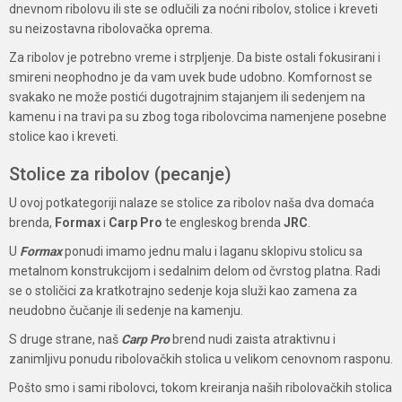
dnevnom ribolovu ili ste se odlučili za noćni ribolov, stolice i kreveti
su neizostavna ribolovačka oprema.
Za ribolov je potrebno vreme i strpljenje. Da biste ostali fokusirani i
smireni neophodno je da vam uvek bude udobno. Komfornost se
svakako ne može postići dugotrajnim stajanjem ili sedenjem na
kamenu i na travi pa su zbog toga ribolovcima namenjene posebne
stolice kao i kreveti.
Stolice za ribolov (pecanje)
U ovoj potkategoriji nalaze se stolice za ribolov naša dva domaća
brenda,
Formax
i
Carp Pro
te engleskog brenda
JRC
.
U
Formax
ponudi imamo jednu malu i laganu sklopivu stolicu sa
metalnom konstrukcijom i sedalnim delom od čvrstog platna. Radi
se o stoličici za kratkotrajno sedenje koja služi kao zamena za
neudobno čučanje ili sedenje na kamenju.
S druge strane, naš
Carp Pro
brend nudi zaista atraktivnu i
zanimljivu ponudu ribolovačkih stolica u velikom cenovnom rasponu.
Pošto smo i sami ribolovci, tokom kreiranja naših ribolovačkih stolica