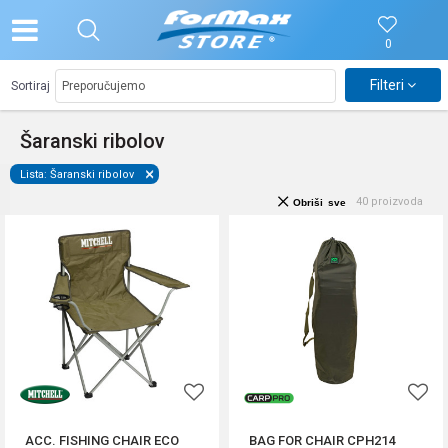
0
Filteri
Sortiraj
Šaranski ribolov
Lista: Šaranski ribolov
40
proizvoda
Obriši sve
ACC. FISHING CHAIR ECO
BAG FOR CHAIR CPH214