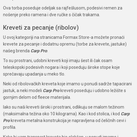
Ova torba poseduje odeljak sa rajfešlusom, podesivi remen za
nošenje preko ramena i dve ručke s čičak trakama.
Kreveti za pecanje (ribolov)
U ovoj kategoriji na stranicama Formax Store-a možete pronaći
krevete za pecanje i dodatnu opremu (torbe za krevete, jastuke)
našeg brenda
Carp Pro
.
To su prostrani, udobni kreveti koji imaju šest ili čak osam
teleskopski podesivih nogara i koji poseduju široke stope koje
sprečavaju upadanja u meko tlo.
Neki od ribolovačkih kreveta koje imamo u ponudi sadrže tapacirani
jastuk, a neki modeli
Carp Pro
kreveti poseduju i udobno ležište s
gornjim delom od fleece materijala.
Iako su naši kreveti široki i prostrani, odlikuju se malom težinom
(maksimalna težina oko 10 kilograma). Kao i kod stolica, i kod
Carp
Pro
kreveta metalna konstrukcija je napravljena od čeličnih cevi i
profila.