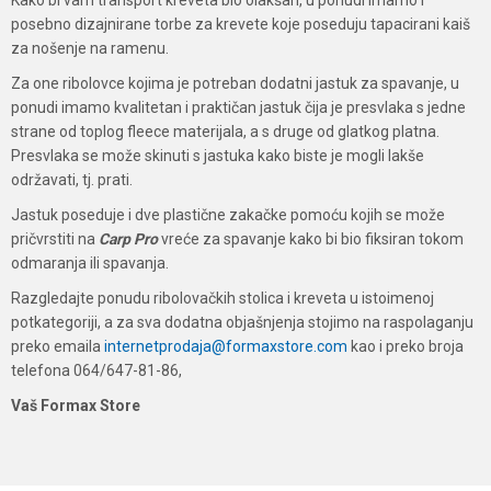
Kako bi vam transport kreveta bio olakšan, u ponudi imamo i
posebno dizajnirane torbe za krevete koje poseduju tapacirani kaiš
za nošenje na ramenu.
Za one ribolovce kojima je potreban dodatni jastuk za spavanje, u
ponudi imamo kvalitetan i praktičan jastuk čija je presvlaka s jedne
strane od toplog fleece materijala, a s druge od glatkog platna.
Presvlaka se može skinuti s jastuka kako biste je mogli lakše
održavati, tj. prati.
Jastuk poseduje i dve plastične zakačke pomoću kojih se može
pričvrstiti na
Carp Pro
vreće za spavanje kako bi bio fiksiran tokom
odmaranja ili spavanja.
Razgledajte ponudu ribolovačkih stolica i kreveta u istoimenoj
potkategoriji, a za sva dodatna objašnjenja stojimo na raspolaganju
preko emaila
internetprodaja@formaxstore.com
kao i preko broja
telefona 064/647-81-86,
Vaš Formax Store