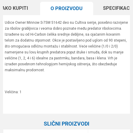
KAKO KUPITI
SPECIFIKACI
O PROIZVODU
Udice Owner Minnow S-75M 51642 deo su Cultiva serije, posebno razvijene
za ribolov grabljivica i veoma dobro poznate među predator ribolovcima.
Izrađene su od Hi-Carbon čelika srednje debljine, sa ojačanim kovanim
telom za dodatnu otpornost. Okce je postavljeno pod uglom od 90 stepeni,
što omogućava odličnu montažu i stabilnost. Veće veličine (1/0 i 2/0)
namenjene su lovu krupnih predatora poput štuke i smuđa, dok su manje
veličine (1, 2, 4 i 6) idealne za pastrmku, bandara, basa i klena. Vrh je
izrađen posebnom tehnologijom hemijskog oštrenja, što obezbeđuje
maksimalnu prodornost.
Veličina: 1
Karakteristika
Vrednost
Ime/Nadimak
Kategorija
Trokrake i dvokrake udice
SLIČNI PROIZVODI
Boja
crni hrom
Email