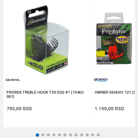
Brend
Owner
Pakovanje
5
Poruka
Prečnik
1.16 mm
Veličina
1
Anti-spam zaštita - izračunajte koliko je 2 + 3 :
POŠALJI
PROREX TREBLE HOOK T30 SQS #1 (15462-
OWNER 5636VO-121 (ST
001)
790,00
RSD
1.190,00
RSD
1
2
3
4
5
6
7
8
9
10
11
12