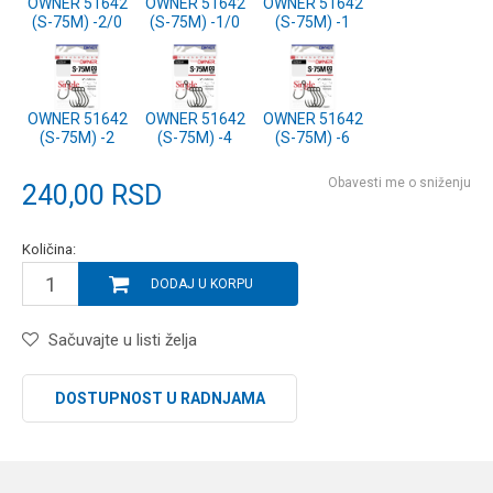
OWNER 51642
OWNER 51642
OWNER 51642
(S-75M) -2/0
(S-75M) -1/0
(S-75M) -1
OWNER 51642
OWNER 51642
OWNER 51642
(S-75M) -2
(S-75M) -4
(S-75M) -6
Obavesti me o sniženju
240,00
RSD
Količina:
DODAJ U KORPU
Sačuvajte u listi želja
DOSTUPNOST U RADNJAMA