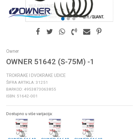
1
2
3
Owner
OWNER 51642 (S-75M) -1
TROKRAKE I DVOKRAKE UDICE
ŠIFRA ARTIKLA:
31251
BARKOD:
4953873063855
ISBN:
51642-001
Dostupno u više varijacija: