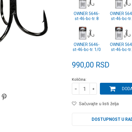
OWNER 5646-
OWNER 564
st-46-bc-tr. 8
st-46-bc-tr.
OWNER 5646-
OWNER 564
st-46-bc-tr. 1/0
st-46-bc-tr.
990,00
RSD
Količina:
DODA
Sačuvajte u listi želja
DOSTUPNOST U RA