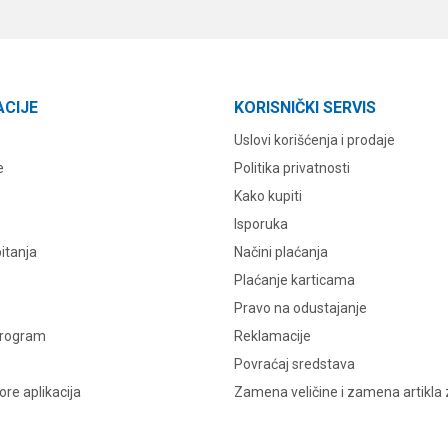
ACIJE
KORISNIČKI SERVIS
Uslovi korišćenja i prodaje
e
Politika privatnosti
Kako kupiti
Isporuka
itanja
Načini plaćanja
Plaćanje karticama
Pravo na odustajanje
program
Reklamacije
Povraćaj sredstava
re aplikacija
Zamena veličine i zamena artikla 