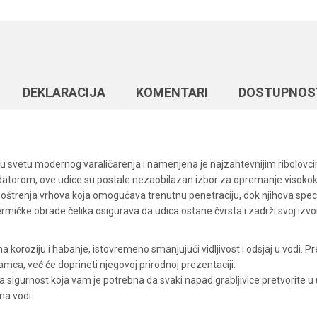
DEKLARACIJA
KOMENTARI
DOSTUPNOS
d u svetu modernog varaličarenja i namenjena je najzahtevnijim ribolovc
torom, ove udice su postale nezaobilazan izbor za opremanje visokokva
 oštrenja vrhova koja omogućava trenutnu penetraciju, dok njihova specif
mičke obrade čelika osigurava da udica ostane čvrsta i zadrži svoj izvo
oroziju i habanje, istovremeno smanjujući vidljivost i odsjaj u vodi. Pr
mca, već će doprineti njegovoj prirodnoj prezentaciji.
ruža sigurnost koja vam je potrebna da svaki napad grabljivice pretvorit
na vodi.