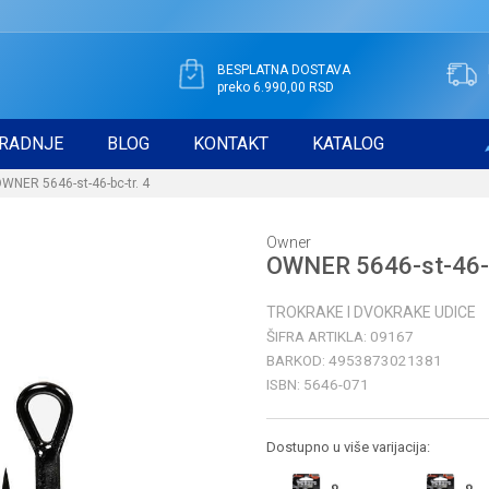
BESPLATNA DOSTAVA
preko 6.990,00 RSD
RADNJE
BLOG
KONTAKT
KATALOG
WNER 5646-st-46-bc-tr. 4
Owner
OWNER 5646-st-46-b
TROKRAKE I DVOKRAKE UDICE
ŠIFRA ARTIKLA:
09167
BARKOD:
4953873021381
ISBN:
5646-071
Dostupno u više varijacija: