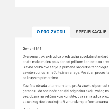
O PROIZVODU
SPECIFIKACIJЕ
Owner 5646
Ova serija trokrakih udica predstavlja apsolutni standar
pruže maksimalnu pouzdanost prilikom kontakta sa preda
Glavna odlika ove serije je primena napredne tehnologije
savršen odnos između težine i snage. Poseban proces ter
sa krupnim primercima.
Završna obrada u tamnom tonu pruža visoku otpornost na k
garantuju da one neće narušiti originalnu akciju vašeg ma
Bez obzira na veličinu koju koristite, ova serija udica p
za svakog ribolovca koji teži vrhunskim performansama 