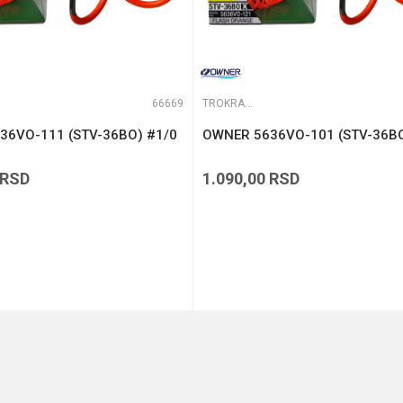
66669
TROKRAKE I DVOKRAKE UDICE
36VO-111 (STV-36BO) #1/0
OWNER 5636VO-101 (STV-36BO
RSD
1.090,00
RSD
DODAJ U KORPU
DODAJ U KORPU