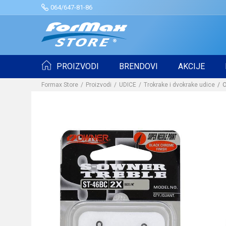
064/647-81-86
PROIZVODI
BRENDOVI
AKCIJE
Formax Store
Proizvodi
UDICE
Trokrake i dvokrake udice
O