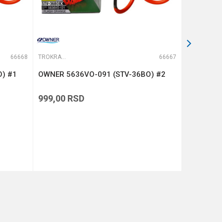
66668
TROKRAKE I DVOKRAKE UDICE
66667
TROKRAKE I DVOKRAKE UDICE
) #1
OWNER 5636VO-091 (STV-36BO) #2
OWNER 56
999,00
RSD
999,00
R
DODAJ U KORPU