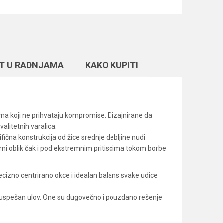
T U RADNJAMA
KAKO KUPITI
ima koji ne prihvataju kompromise. Dizajnirane da
litetnih varalica.
ična konstrukcija od žice srednje debljine nudi
rni oblik čak i pod ekstremnim pritiscima tokom borbe
ecizno centrirano okce i idealan balans svake udice
e u uspešan ulov. One su dugovečno i pouzdano rešenje