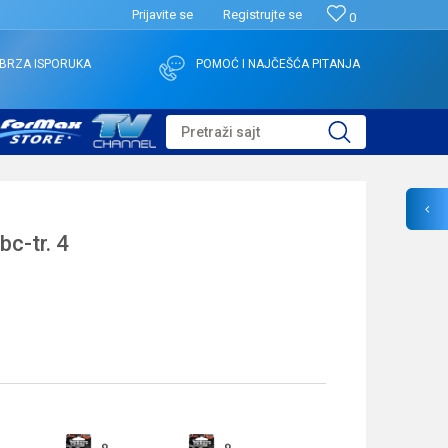
Prijavite se
Registrujte se
0
BRZA ISPORUKA
POMOĆ I NAJČEŠĆA PITANJA
Pretraži sajt
c-tr. 4