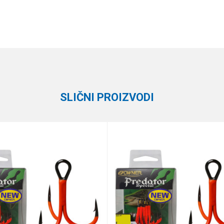
Vrednost
Email
Trokrake i dvokrake udice
Owner
SLIČNI PROIZVODI
e koliko je 6 - 1 :