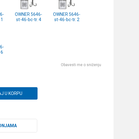
6-
OWNER 5646-
OWNER 5646-
 1
st-46-bc-tr. 4
st-46-bc-tr. 2
6-
 6
Obavesti me o sniženju
J U KORPU
DNJAMA