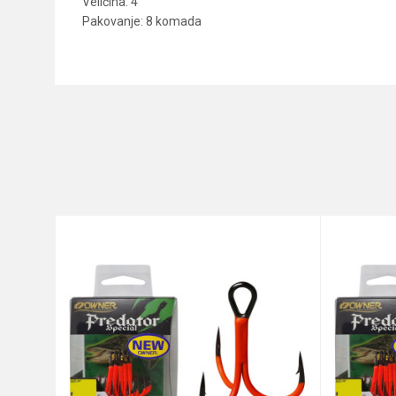
Veličina: 4
Pakovanje: 8 komada
Karakteristika
Ime/Nadimak
Kategorija
Brend
Poruka
Anti-spam zaštita - izračunajt
POŠALJI