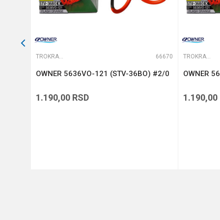
65839
TROKRAKE I DVOKRAKE UDICE
66670
TROKRAKE I DVOKRAKE UDICE
 #1
OWNER 5636VO-121 (STV-36BO) #2/0
OWNER 56
1.190,00
RSD
1.190,00
DODAJ U KORPU