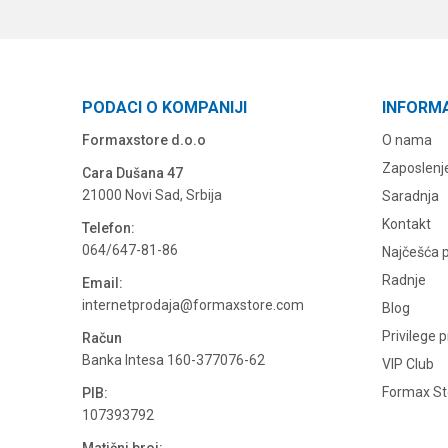
PODACI O KOMPANIJI
INFORM
Formaxstore d.o.o
O nama
Zaposlenj
Cara Dušana 47
21000 Novi Sad, Srbija
Saradnja
Kontakt
Telefon:
064/647-81-86
Najčešća p
Radnje
Email:
internetprodaja@formaxstore.com
Blog
Privilege 
Račun
Banka Intesa 160-377076-62
VIP Club
Formax Sto
PIB:
107393792