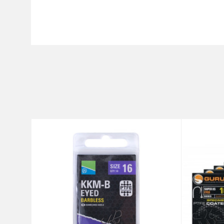
Karakteristika
Ime/Nadimak
Kategorija
Brend
Poruka
Tip
Anti-spam zaštita - izračunaj
POŠALJI