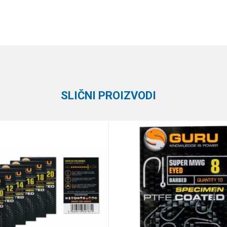
Vrednost
Email
Univerzalne udice
Guru
Sa kontra kukicom
SLIČNI PROIZVODI
te koliko je 2 + 3 :