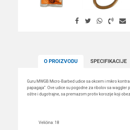
O PROIZVODU
SPECIFIKACIJЕ
Guru MWGB Micro-Barbed udice sa okcem i mikro kontra k
papagaja". Ove udice su pogodne za ribolov sa waggler pl
oštre i dugotrajne, sa premazom protiv korozije koji obe
Veličina: 18