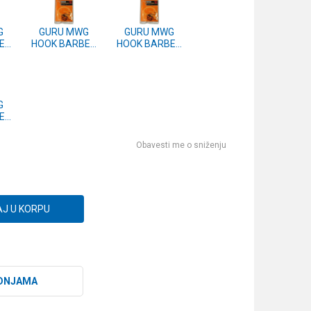
G
GURU MWG
GURU MWG
ED
HOOK BARBED
HOOK BARBED
SIZE 14
SIZE 20
)
(GMWB14)
(GMWB20)
G
ED
)
Obavesti me o sniženju
J U KORPU
DNJAMA