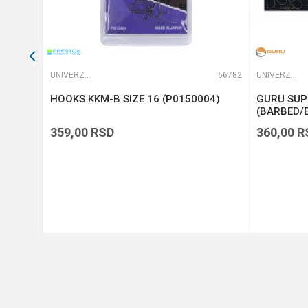
64765
UNIVERZALNE UDICE
66782
UNIVERZALNE UDICE
HOOKS KKM-B SIZE 16 (P0150004)
GURU SUPE
(BARBED/E
359,00
RSD
360,00
R
DODAJ U KORPU