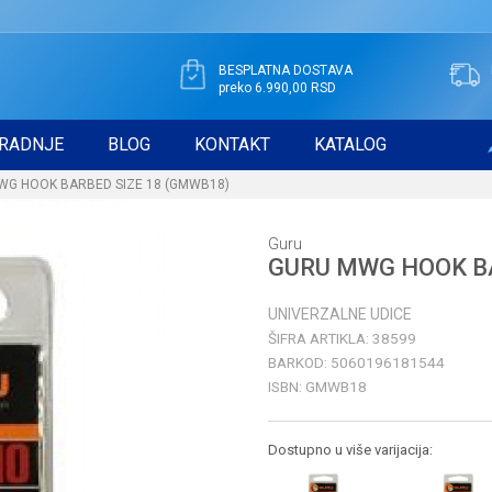
BESPLATNA DOSTAVA
preko 6.990,00 RSD
RADNJE
BLOG
KONTAKT
KATALOG
WG HOOK BARBED SIZE 18 (GMWB18)
Guru
GURU MWG HOOK BA
UNIVERZALNE UDICE
ŠIFRA ARTIKLA:
38599
BARKOD:
5060196181544
ISBN:
GMWB18
Dostupno u više varijacija: