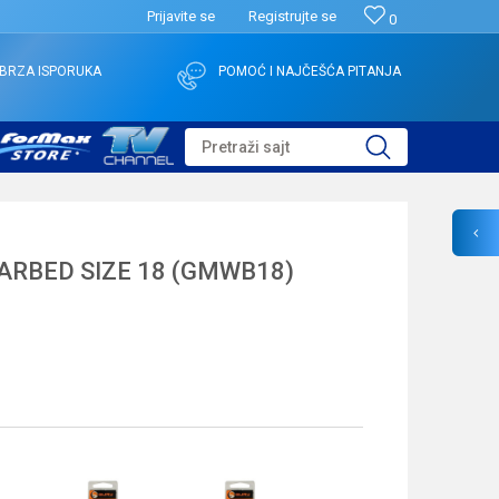
Prijavite se
Registrujte se
0
BRZA ISPORUKA
POMOĆ I NAJČEŠĆA PITANJA
Pretraži sajt
RBED SIZE 18 (GMWB18)