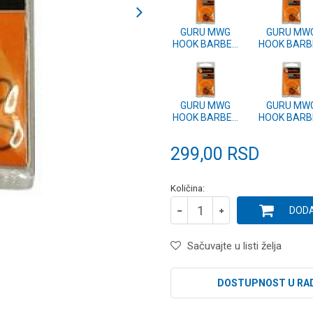
GURU MWG
GURU MW
HOOK BARBED
HOOK BARB
SIZE 10
SIZE 12
(GMWB10)
(GMWB12
GURU MWG
GURU MW
HOOK BARBED
HOOK BARB
SIZE 18
SIZE 16
(GMWB18)
(GMWB16
299,00
RSD
Količina:
DODA
Sačuvajte u listi želja
DOSTUPNOST U RA