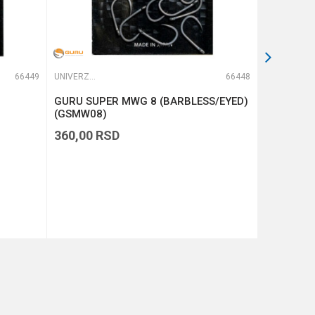
66449
UNIVERZALNE UDICE
66448
UNIVERZALNE UDICE
GURU SUPER MWG 8 (BARBLESS/EYED)
GURU QM1
(GSMW08)
360,00
RSD
510,00
R
DODAJ U KORPU