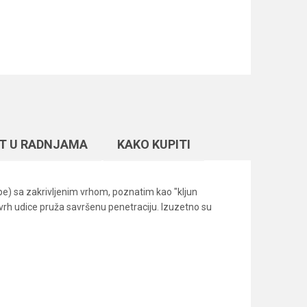
T U RADNJAMA
KAKO KUPITI
e) sa zakrivljenim vrhom, poznatim kao "kljun
vrh udice pruža savršenu penetraciju. Izuzetno su