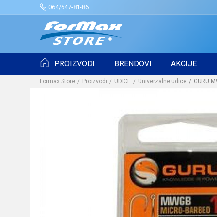
064/647-81-86
PROIZVODI
BRENDOVI
AKCIJE
Formax Store
Proizvodi
UDICE
Univerzalne udice
GURU M