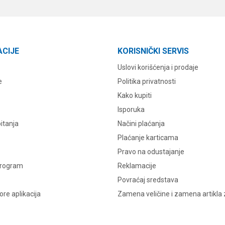
ACIJE
KORISNIČKI SERVIS
Uslovi korišćenja i prodaje
e
Politika privatnosti
Kako kupiti
Isporuka
itanja
Načini plaćanja
Plaćanje karticama
Pravo na odustajanje
program
Reklamacije
Povraćaj sredstava
re aplikacija
Zamena veličine i zamena artikla 