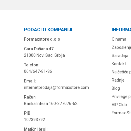
PODACI O KOMPANIJI
INFORM
Formaxstore d.o.o
O nama
Zaposlenj
Cara Dušana 47
21000 Novi Sad, Srbija
Saradnja
Kontakt
Telefon:
064/647-81-86
Najčešća p
Radnje
Email:
internetprodaja@formaxstore.com
Blog
Privilege 
Račun
Banka Intesa 160-377076-62
VIP Club
Formax Sto
PIB:
107393792
Matični broj: