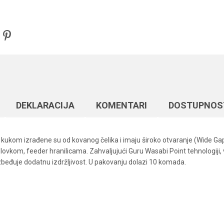
DEKLARACIJA
KOMENTARI
DOSTUPNOS
ukom izrađene su od kovanog čelika i imaju široko otvaranje (Wide Gap
ovkom, feeder hranilicama. Zahvaljujući Guru Wasabi Point tehnologiji, 
zbeđuje dodatnu izdržljivost. U pakovanju dolazi 10 komada.