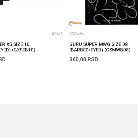
61321
UNIVERZALNE UDICE
R XS SIZE 10
GURU SUPER MWG SIZE 08
YED) (GXSEB10)
(BARBED/EYED) (GSMWB08)
SD
360,00
RSD
DODAJ U KORPU
DODAJ U KORPU