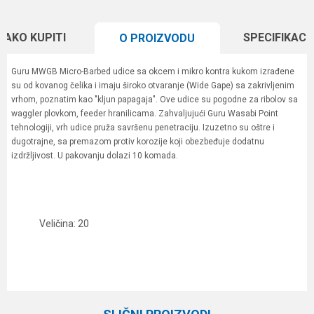
KAKO KUPITI
SPECIFIKACI
O PROIZVODU
Guru MWGB Micro-Barbed udice sa okcem i mikro kontra kukom izrađene
su od kovanog čelika i imaju široko otvaranje (Wide Gape) sa zakrivljenim
vrhom, poznatim kao "kljun papagaja". Ove udice su pogodne za ribolov sa
waggler plovkom, feeder hranilicama. Zahvaljujući Guru Wasabi Point
tehnologiji, vrh udice pruža savršenu penetraciju. Izuzetno su oštre i
dugotrajne, sa premazom protiv korozije koji obezbeđuje dodatnu
izdržljivost. U pakovanju dolazi 10 komada.
Veličina: 20
Karakteristika
Vrednost
Ime/Nadimak
Kategorija
Univerzalne udice