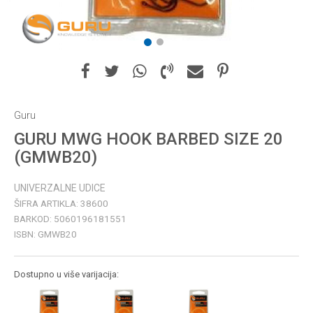
1
2
Guru
GURU MWG HOOK BARBED SIZE 20
(GMWB20)
UNIVERZALNE UDICE
ŠIFRA ARTIKLA:
38600
BARKOD:
5060196181551
ISBN:
GMWB20
Dostupno u više varijacija: