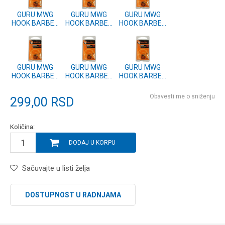
GURU MWG
GURU MWG
GURU MWG
HOOK BARBED
HOOK BARBED
HOOK BARBED
SIZE 10
SIZE 12
SIZE 14
(GMWB10)
(GMWB12)
(GMWB14)
GURU MWG
GURU MWG
GURU MWG
HOOK BARBED
HOOK BARBED
HOOK BARBED
SIZE 20
SIZE 18
SIZE 16
(GMWB20)
(GMWB18)
(GMWB16)
Obavesti me o sniženju
299,00
RSD
Količina:
DODAJ U KORPU
Sačuvajte u listi želja
DOSTUPNOST U RADNJAMA