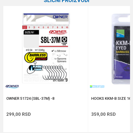
SLIČNI PROIZVODI
Brend
Guru
Email
Tip
Sa kontra kukicom
Poruka
Anti-spam zaštita - izračunajte koliko je 6 - 1 :
POŠALJI
OWNER 51724 (SBL-37M) -8
HOOKS KKM-B SIZE 16 
299,00
RSD
359,00
RSD