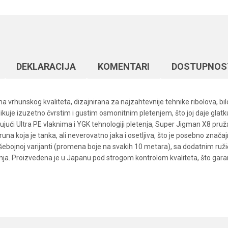
DEKLARACIJA
KOMENTARI
DOSTUPNOS
vrhunskog kvaliteta, dizajnirana za najzahtevnije tehnike ribolova, bilo
ikuje izuzetno čvrstim i gustim osmonitnim pletenjem, što joj daje glatk
valjujući Ultra PE vlaknima i YGK tehnologiji pletenja, Super Jigman X8 
una koja je tanka, ali neverovatno jaka i osetljiva, što je posebno znača
višebojnoj varijanti (promena boje na svakih 10 metara), sa dodatnim 
ja. Proizvedena je u Japanu pod strogom kontrolom kvaliteta, što garan
Vrednost
Email
Upredene strune