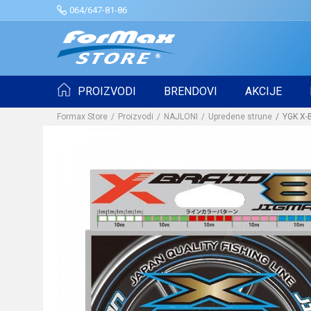
064/647-81-86
PROIZVODI
BRENDOVI
AKCIJE
Formax Store
Proizvodi
NAJLONI
Upredene strune
YGK X-