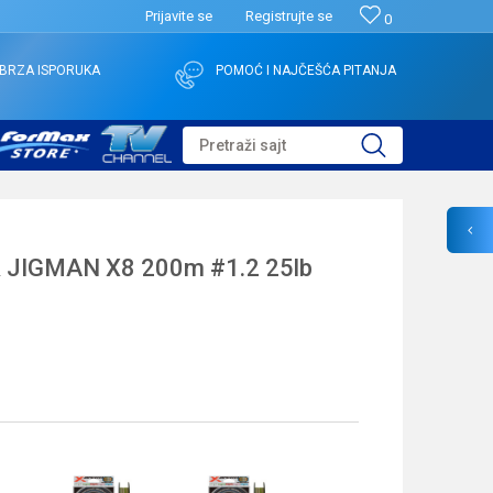
Prijavite se
Registrujte se
0
BRZA ISPORUKA
POMOĆ I NAJČEŠĆA PITANJA
Pretraži sajt
 JIGMAN X8 200m #1.2 25lb