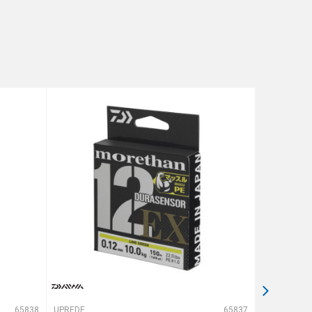
65838
UPREDENE STRUNE
65837
UPREDENE STRUNE