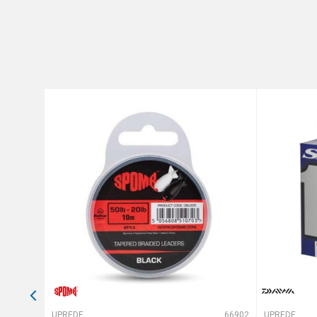
Brend
Poruka
Dužina
Nosivost
Prečnik
Anti-spam zaštita - izračunaj
POŠALJI
65822
UPREDENE STRUNE
66902
UPREDENE STRUNE