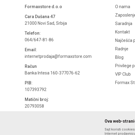
Formaxstore d.o.o
O nama
Zaposlenj
Cara Dušana 47
21000 Novi Sad, Srbija
Saradnja
Kontakt
Telefon:
064/647-81-86
Najčešća p
Radnje
Email:
internetprodaja@formaxstore.com
Blog
Privilege 
Račun
Banka Intesa 160-377076-62
VIP Club
Formax Sto
PIB:
107393792
Matični broj:
20793058
PDV broj
Ova web-stranic
694500884
Sajt koristi cookie
Internet prodavnicu