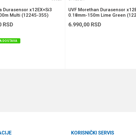
ga Durasensor x12EX+Si3
UVF Morethan Durasensor x12
0m Multi (12245-355)
0.18mm-150m Lime Green (12
118)
0
RSD
6.990,00
RSD
A DOSTAVA
DODAJ U KORPU
DODAJ U KORPU
ACIJE
KORISNIČKI SERVIS