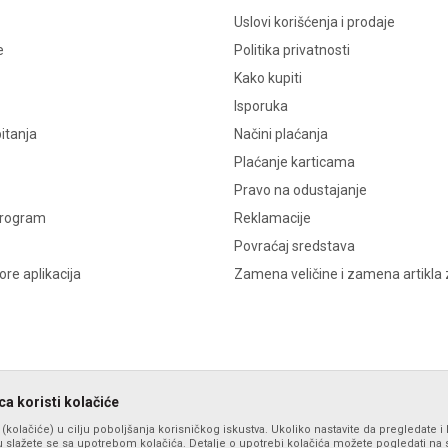
Uslovi korišćenja i prodaje
e
Politika privatnosti
Kako kupiti
Isporuka
itanja
Načini plaćanja
Plaćanje karticama
Pravo na odustajanje
program
Reklamacije
Povraćaj sredstava
re aplikacija
Zamena veličine i zamena artikla 
a koristi kolačiće
s (kolačiće) u cilju poboljšanja korisničkog iskustva. Ukoliko nastavite da pregledate i 
 slažete se sa upotrebom kolačića. Detalje o upotrebi kolačića možete pogledati na st