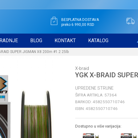
BESPLATNA DOSTAVA
preko 6.990,00 RSD
RADNJE
BLOG
KONTAKT
KATALOG
BRAID SUPER JIGMAN X8 200m #1.2 25lb
X-braid
YGK X-BRAID SUPER
UPREDENE STRUNE
ŠIFRA ARTIKLA:
57364
BARKOD:
4582550710746
ISBN:
4582550710746
Dostupno u više varijacija: