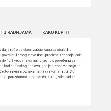
T U RADNJAMA
KAKO KUPITI
 da je reč o dalekom zabacivanju sa obale ili o
u površinu i omogućava tihe i precizne zabačaje, čak i
pruža do 40% veću maksimalnu jačinu u poređenju sa
jno kod dubinskog ribolova, gde je prenos vibracija sa
ružičasto-zelenim oznakama na svakom metru, što
tuje pouzdanost i trajnost čak i u najzahtevnijim