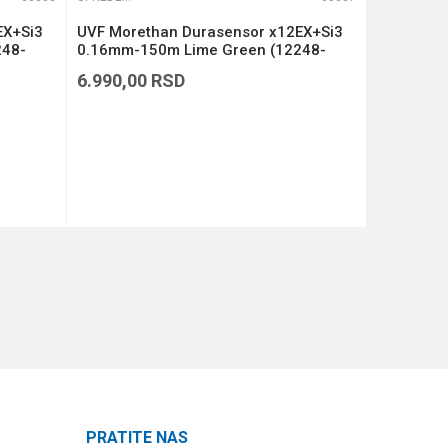
EX+Si3
UVF Morethan Durasensor x12EX+Si3
UVF More
248-
0.16mm-150m Lime Green (12248-
0.14mm-1
116)
114)
6.990,00
RSD
6.990,00
DODAJ U KORPU
PRATITE NAS