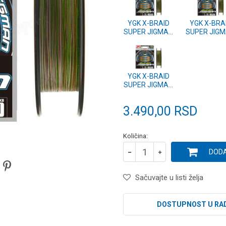
YGK X-BRAID
YGK X-BRA
SUPER JIGMAN
SUPER JIG
X8 200m #1.2
X8 200m 
25lb
35lb
YGK X-BRAID
SUPER JIGMAN
X8 200m #1.5
30lb
3.490,00
RSD
Količina:
DODA
Sačuvajte u listi želja
DOSTUPNOST U RA