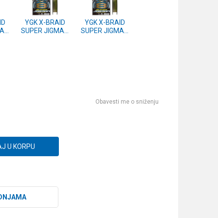
ID
YGK X-BRAID
YGK X-BRAID
MAN
SUPER JIGMAN
SUPER JIGMAN
#2
X8 200m #0.8
X8 200m #1
16lb
20lb
Obavesti me o sniženju
J U KORPU
DNJAMA