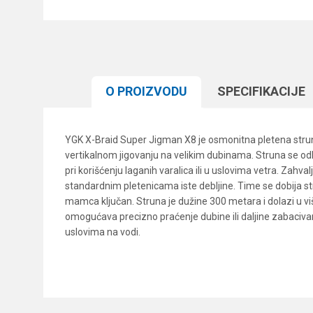
O PROIZVODU
SPECIFIKACIJЕ
YGK X-Braid Super Jigman X8 je osmonitna pletena struna 
vertikalnom jigovanju na velikim dubinama. Struna se odl
pri korišćenju laganih varalica ili u uslovima vetra. Zah
standardnim pletenicama iste debljine. Time se dobija str
mamca ključan. Struna je dužine 300 metara i dolazi u 
omogućava precizno praćenje dubine ili daljine zabacivan
uslovima na vodi.
Karakteristika
Ime/Nadimak
Kategorija