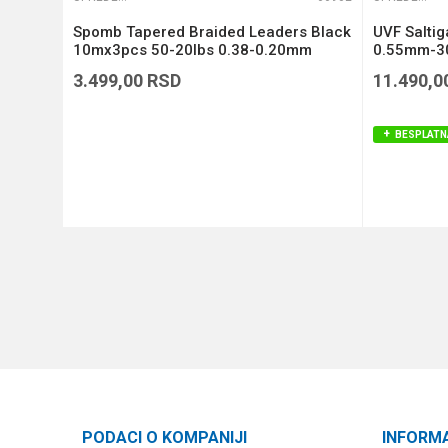
Si3
Spomb Tapered Braided Leaders Black
UVF Salti
)
10mx3pcs 50-20lbs 0.38-0.20mm
0.55mm-30
(DBL005)
3.499,00
RSD
11.490,0
BESPLATN
DODAJ U KORPU
PODACI O KOMPANIJI
INFORM