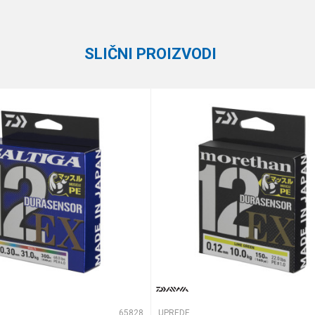
X-braid
200 m
SLIČNI PROIZVODI
25 lbs
0.18 mm
,
PE 1.2 - 0.185 mm
te koliko je 2 + 3 :
65828
UPREDENE STRUNE