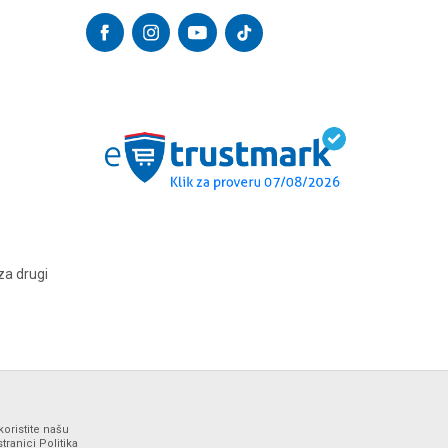
za drugi
koristite našu
ranici Politika