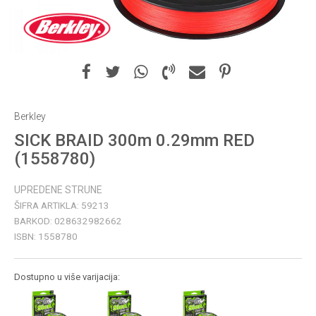
Berkley
SICK BRAID 300m 0.29mm RED
(1558780)
UPREDENE STRUNE
ŠIFRA ARTIKLA:
59213
BARKOD:
028632982662
ISBN:
1558780
Dostupno u više varijacija: