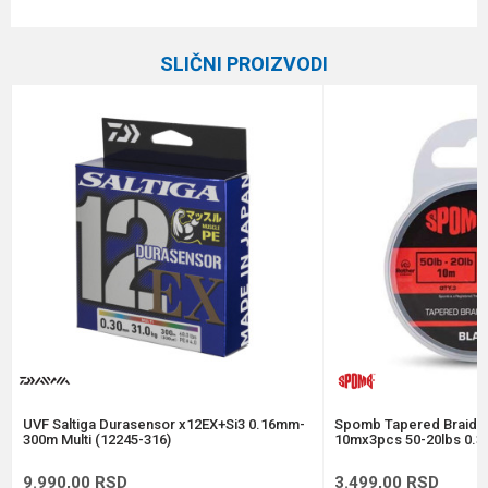
Karakteristika
Vrednost
Ime/Nadimak
Kategorija
Upredene strune
SLIČNI PROIZVODI
Brend
Berkley
Email
Dužina
300 m
Nosivost
26.4 kg
Poruka
Prečnik
0.29 mm
Anti-spam zaštita - izračunajte koliko je 6 - 1 :
POŠALJI
UVF Saltiga Durasensor x12EX+Si3 0.16mm-
Spomb Tapered Braide
300m Multi (12245-316)
10mx3pcs 50-20lbs 0.3
9.990,00
RSD
3.499,00
RSD