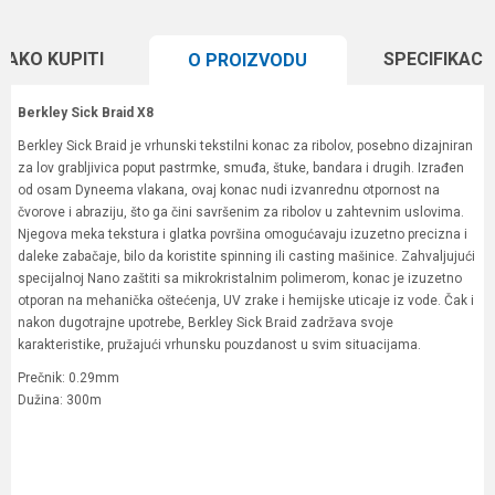
KAKO KUPITI
SPECIFIKACI
O PROIZVODU
Berkley Sick Braid X8
Berkley Sick Braid je vrhunski tekstilni konac za ribolov, posebno dizajniran
za lov grabljivica poput pastrmke, smuđa, štuke, bandara i drugih. Izrađen
od osam Dyneema vlakana, ovaj konac nudi izvanrednu otpornost na
čvorove i abraziju, što ga čini savršenim za ribolov u zahtevnim uslovima.
Njegova meka tekstura i glatka površina omogućavaju izuzetno precizna i
daleke zabačaje, bilo da koristite spinning ili casting mašinice. Zahvaljujući
specijalnoj Nano zaštiti sa mikrokristalnim polimerom, konac je izuzetno
otporan na mehanička oštećenja, UV zrake i hemijske uticaje iz vode. Čak i
nakon dugotrajne upotrebe, Berkley Sick Braid zadržava svoje
karakteristike, pružajući vrhunsku pouzdanost u svim situacijama.
Prečnik: 0.29mm
Dužina: 300m