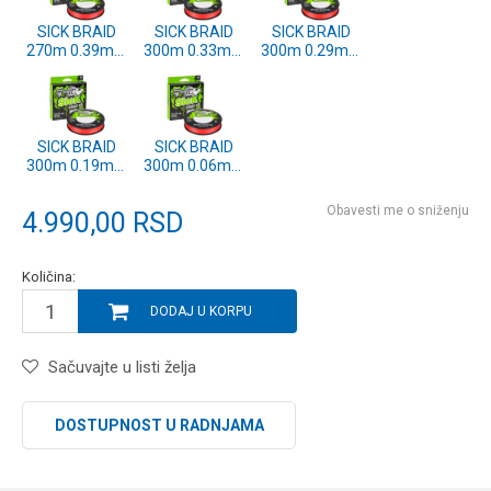
SICK BRAID
SICK BRAID
SICK BRAID
270m 0.39mm
300m 0.33mm
300m 0.29mm
RED (1558782)
RED (1558781)
RED (1558780)
SICK BRAID
SICK BRAID
300m 0.19mm
300m 0.06mm
RED (1558778)
RED (1558773)
Obavesti me o sniženju
4.990,00
RSD
Količina:
DODAJ U KORPU
Sačuvajte u listi želja
DOSTUPNOST U RADNJAMA