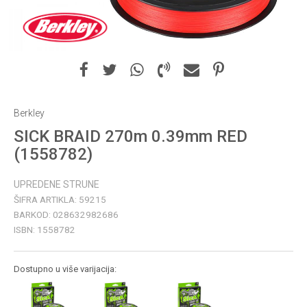
Berkley
SICK BRAID 270m 0.39mm RED
(1558782)
UPREDENE STRUNE
ŠIFRA ARTIKLA:
59215
BARKOD:
028632982686
ISBN:
1558782
Dostupno u više varijacija: