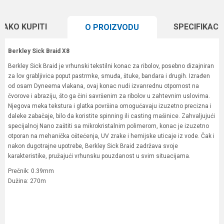
KAKO KUPITI
SPECIFIKACI
O PROIZVODU
Berkley Sick Braid X8
Berkley Sick Braid je vrhunski tekstilni konac za ribolov, posebno dizajniran
za lov grabljivica poput pastrmke, smuđa, štuke, bandara i drugih. Izrađen
od osam Dyneema vlakana, ovaj konac nudi izvanrednu otpornost na
čvorove i abraziju, što ga čini savršenim za ribolov u zahtevnim uslovima.
Njegova meka tekstura i glatka površina omogućavaju izuzetno precizna i
daleke zabačaje, bilo da koristite spinning ili casting mašinice. Zahvaljujući
specijalnoj Nano zaštiti sa mikrokristalnim polimerom, konac je izuzetno
otporan na mehanička oštećenja, UV zrake i hemijske uticaje iz vode. Čak i
nakon dugotrajne upotrebe, Berkley Sick Braid zadržava svoje
karakteristike, pružajući vrhunsku pouzdanost u svim situacijama.
Prečnik: 0.39mm
Dužina: 270m