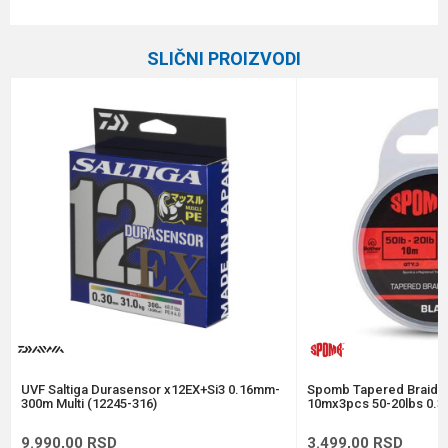
Karakteristika
Vrednost
Ime/Nadimak
Kategorija
Upredene strune
SLIČNI PROIZVODI
Brend
Berkley
Email
Dužina
270 m
Nosivost
46.3 kg
Poruka
Prečnik
0.39 mm
Anti-spam zaštita - izračunajte koliko je 9 - 4 :
POŠALJI
UVF Saltiga Durasensor x12EX+Si3 0.16mm-
Spomb Tapered Braide
300m Multi (12245-316)
10mx3pcs 50-20lbs 0.3
9.990,00
RSD
3.499,00
RSD