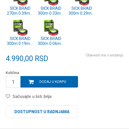
SICK BRAID
SICK BRAID
SICK BRAID
270m 0.39mm
300m 0.33mm
300m 0.29mm
RED (1558782)
RED (1558781)
RED (1558780)
SICK BRAID
SICK BRAID
300m 0.19mm
300m 0.06mm
RED (1558778)
RED (1558773)
Obavesti me o sniženju
4.990,00
RSD
Količina:
DODAJ U KORPU
Sačuvajte u listi želja
DOSTUPNOST U RADNJAMA