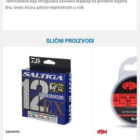
Tamnozelena boja omogućava savršeno stapanje sa prirodnim bojama
dna, čineći strunu gotovo neprimetnom u vodi.
Karakteristika
Vrednost
Ime/Nadimak
Kategorija
Upredene strune
SLIČNI PROIZVODI
Brend
Berkley
Email
Dužina
300 m
Nosivost
12.9 kg
Poruka
Prečnik
0.08 mm
Anti-spam zaštita - izračunajte koliko je 2 + 3 :