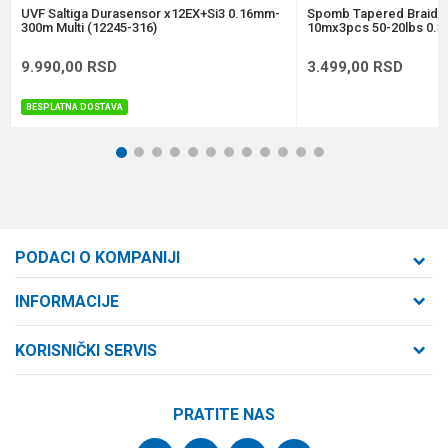
POŠALJI
UVF Saltiga Durasensor x12EX+Si3 0.16mm-
Spomb Tapered Braide
300m Multi (12245-316)
10mx3pcs 50-20lbs 0.3
9.990,00
RSD
3.499,00
RSD
BESPLATNA DOSTAVA
1
2
3
4
5
6
7
8
9
10
11
12
PODACI O KOMPANIJI
Formaxstore d.o.o
INFORMACIJE
O nama
Cara Dušana 47
KORISNIČKI SERVIS
21000 Novi Sad, Srbija
Zaposlenje
Uslovi korišćenja i prodaje
Saradnja
Telefon:
PRATITE NAS
Politika privatnosti
064/647-81-86
Kontakt
Kako kupiti