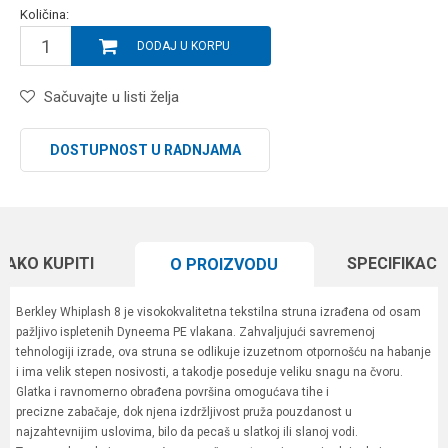
Količina:
DODAJ U KORPU
Sačuvajte u listi želja
DOSTUPNOST U RADNJAMA
KAKO KUPITI
SPECIFIKACI
O PROIZVODU
Berkley Whiplash 8 je visokokvalitetna tekstilna struna izrađena od osam
pažljivo ispletenih Dyneema PE vlakana. Zahvaljujući savremenoj
tehnologiji izrade, ova struna se odlikuje izuzetnom otpornošću na habanje
i ima velik stepen nosivosti, a takodje poseduje veliku snagu na čvoru.
Glatka i ravnomerno obrađena površina omogućava tihe i
precizne zabačaje, dok njena izdržljivost pruža pouzdanost u
najzahtevnijim uslovima, bilo da pecaš u slatkoj ili slanoj vodi.