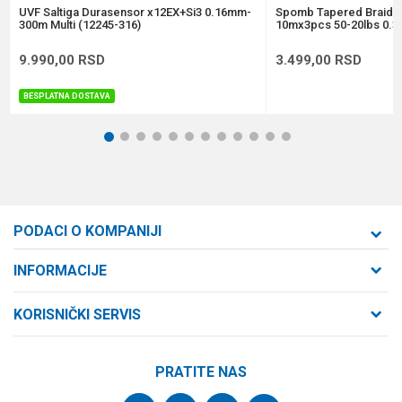
POŠALJI
UVF Saltiga Durasensor x12EX+Si3 0.16mm-
Spomb Tapered Braide
300m Multi (12245-316)
10mx3pcs 50-20lbs 0.3
9.990,00
RSD
3.499,00
RSD
BESPLATNA DOSTAVA
1
2
3
4
5
6
7
8
9
10
11
12
PODACI O KOMPANIJI
Formaxstore d.o.o
INFORMACIJE
O nama
Cara Dušana 47
KORISNIČKI SERVIS
21000 Novi Sad, Srbija
Zaposlenje
Uslovi korišćenja i prodaje
Saradnja
Telefon:
PRATITE NAS
Politika privatnosti
064/647-81-86
Kontakt
Kako kupiti