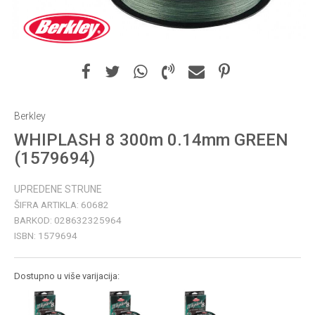
Berkley
WHIPLASH 8 300m 0.14mm GREEN
(1579694)
UPREDENE STRUNE
ŠIFRA ARTIKLA:
60682
BARKOD:
028632325964
ISBN:
1579694
Dostupno u više varijacija: