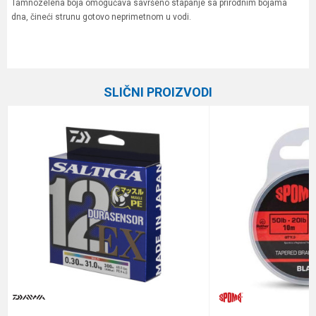
Tamnozelena boja omogućava savršeno stapanje sa prirodnim bojama
dna, čineći strunu gotovo neprimetnom u vodi.
Karakteristika
Vrednost
Ime/Nadimak
Kategorija
Upredene strune
SLIČNI PROIZVODI
Brend
Berkley
Email
Poruka
Anti-spam zaštita - izračunajte koliko je 9 - 4 :