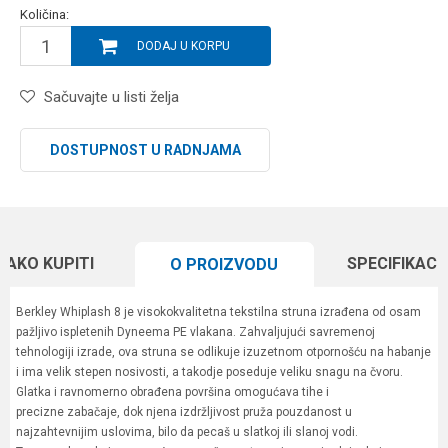
Količina:
DODAJ U KORPU
Sačuvajte u listi želja
DOSTUPNOST U RADNJAMA
KAKO KUPITI
SPECIFIKACI
O PROIZVODU
Berkley Whiplash 8 je visokokvalitetna tekstilna struna izrađena od osam
pažljivo ispletenih Dyneema PE vlakana. Zahvaljujući savremenoj
tehnologiji izrade, ova struna se odlikuje izuzetnom otpornošću na habanje
i ima velik stepen nosivosti, a takodje poseduje veliku snagu na čvoru.
Glatka i ravnomerno obrađena površina omogućava tihe i
precizne zabačaje, dok njena izdržljivost pruža pouzdanost u
najzahtevnijim uslovima, bilo da pecaš u slatkoj ili slanoj vodi.