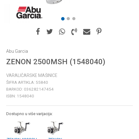
1
2
3
Abu Garcia
ZENON 2500MSH (1548040)
VARALIČARSKE MAŠINICE
ŠIFRA ARTIKLA:
55840
BARKOD:
036282147454
ISBN:
1548040
Dostupno u više varijacija: