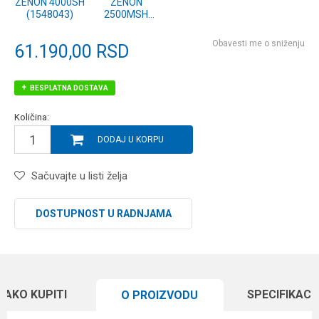
ZENON 4000SH
ZENON
(1548043)
2500MSH
(1548040)
Obavesti me o sniženju
61.190,00
RSD
BESPLATNA DOSTAVA
Količina:
DODAJ U KORPU
Sačuvajte u listi želja
DOSTUPNOST U RADNJAMA
KAKO KUPITI
SPECIFIKACI
O PROIZVODU