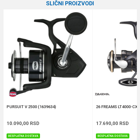
SLIČNI PROIZVODI
Prenos
6.2:1
Email
Veličina
2500
Broj ležaja
10+1
Poruka
Brend
Abu Garcia
Kapacitet
0.23/170 m
Težina
140 g
Anti-spam zaštita - izračunajte koliko je 2 + 3 :
POŠALJI
PURSUIT V 2500 (1639634)
26 FREAMS LT4000-CXH
10.090,00
RSD
17.690,00
RSD
BESPLATNA DOSTAVA
BESPLATNA DOSTAVA