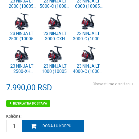
23 NINJA LT
23 NINJA LT
23 NINJA LT
2000 (10005-
5000-C (10005-
6000 (10005-
200)
500)
600)
23 NINJA LT
23 NINJA LT
23 NINJA LT
2500 (10005-
3000-CXH
3000-C (10005-
250)
(10005-351)
300)
23 NINJA LT
23 NINJA LT
23 NINJA LT
2500-XH
1000 (10005-
4000-C (10005-
(10005-251)
100)
400)
Obavesti me o sniženju
7.990,00
RSD
BESPLATNA DOSTAVA
Količina:
DODAJ U KORPU