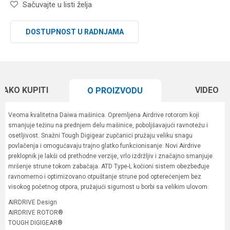
Sačuvajte u listi želja
DOSTUPNOST U RADNJAMA
KAKO KUPITI
VIDEO
O PROIZVODU
Veoma kvalitetna Daiwa mašinica. Opremljena Airdrive rotorom koji
smanjuje težinu na prednjem delu mašinice, poboljšavajući ravnotežu i
osetljivost. Snažni Tough Digigear zupčanici pružaju veliku snagu
povlačenja i omogućavaju trajno glatko funkcionisanje. Novi Airdrive
preklopnik je lakši od prethodne verzije, vrlo izdržljiv i značajno smanjuje
mršenje strune tokom zabačaja. ATD Type-L kočioni sistem obezbeđuje
ravnomerno i optimizovano otpuštanje strune pod opterećenjem bez
visokog početnog otpora, pružajući sigurnost u borbi sa velikim ulovom.
AIRDRIVE Design
AIRDRIVE ROTOR®
TOUGH DIGIGEAR®