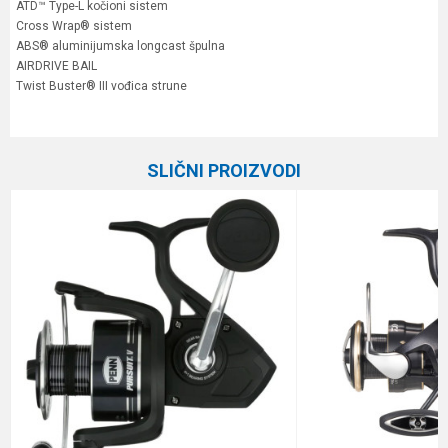
ATD™ Type-L kočioni sistem
Cross Wrap® sistem
ABS® aluminijumska longcast špulna
AIRDRIVE BAIL
Twist Buster® III vođica strune
Karakteristika
Vrednost
Ime/Nadimak
Kategorija
Varaličarske mašinice
SLIČNI PROIZVODI
Prenos
5.7:1
Email
Broj ležaja
4+1
Veličina
3000
Poruka
Brend
Daiwa
Kapacitet
0.23/150 m
Težina
240 g
Anti-spam zaštita - izračunajte koliko je 6 - 1 :