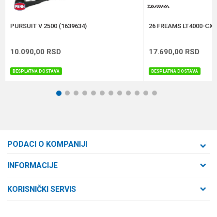
POŠALJI
PURSUIT V 2500 (1639634)
26 FREAMS LT4000-CXH
10.090,00
RSD
17.690,00
RSD
BESPLATNA DOSTAVA
BESPLATNA DOSTAVA
1
2
3
4
5
6
7
8
9
10
11
12
PODACI O KOMPANIJI
Formaxstore d.o.o
INFORMACIJE
O nama
Cara Dušana 47
KORISNIČKI SERVIS
21000 Novi Sad, Srbija
Zaposlenje
Uslovi korišćenja i prodaje
Saradnja
Telefon: