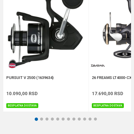
Veličina
3000
Poruka
Brend
Daiwa
Kapacitet
0.23/150 m
Težina
240 g
Anti-spam zaštita - izračunajte koliko je 4 + 1 :
POŠALJI
PURSUIT V 2500 (1639634)
26 FREAMS LT4000-CXH
10.090,00
RSD
17.690,00
RSD
BESPLATNA DOSTAVA
BESPLATNA DOSTAVA
1
2
3
4
5
6
7
8
9
10
11
12