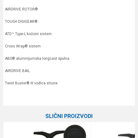
AIRDRIVE ROTOR®
TOUGH DIGIGEAR®
ATD™ Type-L kočioni sistem
Cross Wrap® sistem
ABS® aluminijumska longcast špulna
AIRDRIVE BAIL
Twist Buster® III vođica strune
Karakteristika
Vrednost
Ime/Nadimak
Kategorija
Varaličarske mašinice
SLIČNI PROIZVODI
Prenos
6.2:1
Email
Broj ležaja
4+1