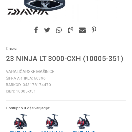
Daiwa
23 NINJA LT 3000-CXH (10005-351)
VARALIČARSKE MAŠINICE
ŠIFRA ARTIKLA:
60396
BARKOD:
043178174470
ISBN:
10005-351
Dostupno u više varijacija: