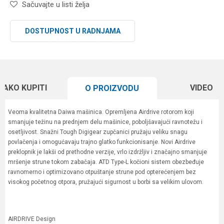
Sačuvajte u listi želja
DOSTUPNOST U RADNJAMA
KAKO KUPITI
VIDEO
O PROIZVODU
Veoma kvalitetna Daiwa mašinica. Opremljena Airdrive rotorom koji
smanjuje težinu na prednjem delu mašinice, poboljšavajući ravnotežu i
osetljivost. Snažni Tough Digigear zupčanici pružaju veliku snagu
povlačenja i omogućavaju trajno glatko funkcionisanje. Novi Airdrive
preklopnik je lakši od prethodne verzije, vrlo izdržljiv i značajno smanjuje
mršenje strune tokom zabačaja. ATD Type-L kočioni sistem obezbeđuje
ravnomerno i optimizovano otpuštanje strune pod opterećenjem bez
visokog početnog otpora, pružajući sigurnost u borbi sa velikim ulovom.
AIRDRIVE Design