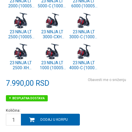
23 NINJA LT
23 NINJA LT
23 NINJA LT
2000 (10005-
5000-C (10005-
6000 (10005-
200)
500)
600)
23 NINJA LT
23 NINJA LT
23 NINJA LT
2500 (10005-
3000-CXH
3000-C (10005-
250)
(10005-351)
300)
23 NINJA LT
23 NINJA LT
23 NINJA LT
2500-XH
1000 (10005-
4000-C (10005-
(10005-251)
100)
400)
Obavesti me o sniženju
7.990,00
RSD
BESPLATNA DOSTAVA
Količina:
DODAJ U KORPU