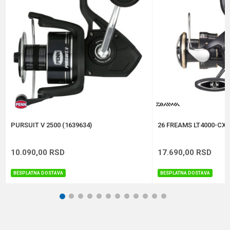
Broj ležaja
6+1
Poruka
Brend
Abu Garcia
Kapacitet
0.25/110 m
Težina
212 g
Anti-spam zaštita - izračunajte koliko je 2 + 3 :
POŠALJI
PURSUIT V 2500 (1639634)
26 FREAMS LT4000-CXH
10.090,00
RSD
17.690,00
RSD
BESPLATNA DOSTAVA
BESPLATNA DOSTAVA
1
2
3
4
5
6
7
8
9
10
11
12