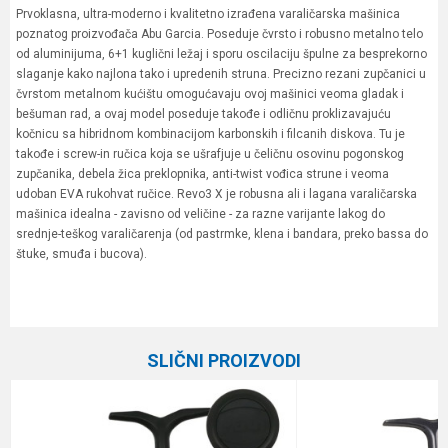
Prvoklasna, ultra-moderno i kvalitetno izrađena varaličarska mašinica
poznatog proizvođača Abu Garcia. Poseduje čvrsto i robusno metalno telo
od aluminijuma, 6+1 kuglični ležaj i sporu oscilaciju špulne za besprekorno
slaganje kako najlona tako i upredenih struna. Precizno rezani zupčanici u
čvrstom metalnom kućištu omogućavaju ovoj mašinici veoma gladak i
bešuman rad, a ovaj model poseduje takođe i odličnu proklizavajuću
kočnicu sa hibridnom kombinacijom karbonskih i filcanih diskova. Tu je
takođe i screw-in ručica koja se ušrafjuje u čeličnu osovinu pogonskog
zupčanika, debela žica preklopnika, anti-twist vođica strune i veoma
udoban EVA rukohvat ručice. Revo3 X je robusna ali i lagana varaličarska
mašinica idealna - zavisno od veličine - za razne varijante lakog do
srednje-teškog varaličarenja (od pastrmke, klena i bandara, preko bassa do
štuke, smuđa i bucova).
Karakteristika
Vrednost
Ime/Nadimak
Kategorija
Varaličarske mašinice
SLIČNI PROIZVODI
Prenos
6.2:1
Email
Veličina
2500