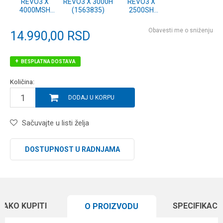
REVO3 X
REVO3 X 3000H
REVO3 X
4000MSH
(1563835)
2500SH
(1563836)
(1563834)
Obavesti me o sniženju
14.990,00
RSD
BESPLATNA DOSTAVA
Količina:
DODAJ U KORPU
Sačuvajte u listi želja
DOSTUPNOST U RADNJAMA
KAKO KUPITI
SPECIFIKACI
O PROIZVODU