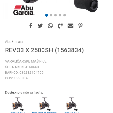
1
2
3
4
5
Abu Garcia
REVO3 X 2500SH (1563834)
VARALIČARSKE MAŠINICE
ŠIFRA ARTIKLA:
60663
BARKOD:
036282104709
ISBN:
1563834
Dostupno u više varijacija: