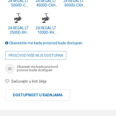
24 REGAL LT
24 REGAL LT
24 REGAL LT
5000D-C
4000D-CXH
3000D-CXH
(10116-507)
(10116-407)
(10116-307)
24 REGAL LT
24 REGAL LT
2500D-XH
1000D-XH
(10116-257)
(10116-107)
Obavestite me kada proizvod bude dostupan
PROIZVOD VIŠE NIJE DOSTUPAN
Obavesti me kada proizvod
ponovo bude dostupan
Sačuvajte u listi želja
DOSTUPNOST U RADNJAMA