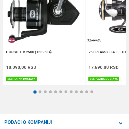
Kapacitet
0.23/150 m
Težina
185 g
Anti-spam zaštita - izračunajte koliko je 6 - 1 :
POŠALJI
PURSUIT V 2500 (1639634)
26 FREAMS LT4000-CXH
10.090,00
RSD
17.690,00
RSD
BESPLATNA DOSTAVA
BESPLATNA DOSTAVA
1
2
3
4
5
6
7
8
9
10
11
12
PODACI O KOMPANIJI