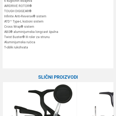
6 kugličnih ležajeva
AIRDRIVE ROTOR®
TOUGH DIGIGEAR®
Infinite Anti-Reverse® sistem
ATD™ Type-L kočioni sistem
Cross Wrap® sistem
ABS® aluminijumska longcast špulna
Twist Buster® III roler za strunu
Aluminijumska ručica
T-oblik rukohvata
Karakteristika
Vrednost
Ime/Nadimak
Kategorija
Varaličarske mašinice
SLIČNI PROIZVODI
Prenos
6.2:1
Email
Veličina
2000
Broj ležaja
6+1
Poruka
Brend
Daiwa