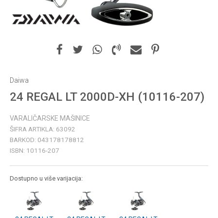
Daiwa
24 REGAL LT 2000D-XH (10116-207)
VARALIČARSKE MAŠINICE
ŠIFRA ARTIKLA:
63092
BARKOD:
043178178812
ISBN:
10116-207
Dostupno u više varijacija: