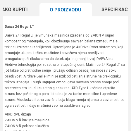
KAKO KUPITI
SPECIFIKACI
O PROIZVODU
Daiwa 24 Regal LT
Daiwa 24 Regal LT je vrhunska mašinica izrađena od ZAION V super
kompozitnog materijala, koji obezbeđuje savršen balans između male
težine i izuzetne izdržljivosti. Opremljena je AirDrive Rotor sistemom, koji
smanjuje ukupnu težinu mašinice i povećava njenu osetljivost,
omogućavajući ribolovcima da detektuju i najmanji trzaj. DAIWA-ina
Airdrive tehnologija po izuzetno pristupačnoj ceni. Mašinice 24 Regal LT su
još lakše od prethodne serije i pružaju odličan osećaj varalice i visoku
osetljivost. Airdrive Bail eliminiše rizik od petljanja strune na preklopniku
tokom izbačaja. Tough Digigear omogućava savršen prenos snage pod
opterećenjem i nudi izuzetno gladak rad. ATD Type-L kočnica otpušta
strunu bez početnog otpora i idealna je za tanke monofilne i upredene
strune. Visokokvalitetna završna boja blago menja nijansu u zavisnosti od
ugla svetlosti i daje mašinici veoma atraktivan izgled.
AIRDRIVE dizajn
ZAION V® kućište mašinice
ZAION V® poklopac kućišta