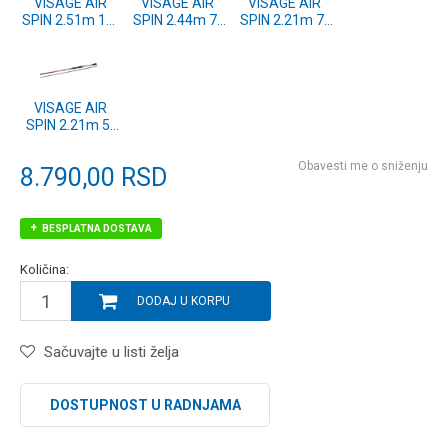
VISAGE AIR
VISAGE AIR
VISAGE AIR
SPIN 2.51m 10-
SPIN 2.44m 7-
SPIN 2.21m 7-
30g
28g
28g
VISAGE AIR
SPIN 2.21m 5-
21g
Obavesti me o sniženju
8.790,00
RSD
BESPLATNA DOSTAVA
Količina:
DODAJ U KORPU
Sačuvajte u listi želja
DOSTUPNOST U RADNJAMA