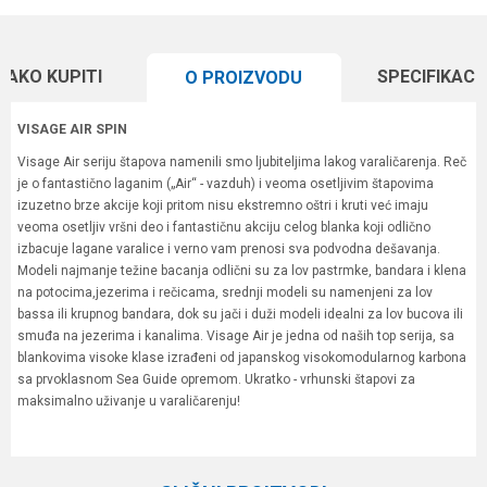
KAKO KUPITI
SPECIFIKACI
O PROIZVODU
VISAGE AIR SPIN
Visage Air seriju štapova namenili smo ljubiteljima lakog varaličarenja. Reč
je o fantastično laganim („Air“ - vazduh) i veoma osetljivim štapovima
izuzetno brze akcije koji pritom nisu ekstremno oštri i kruti već imaju
veoma osetljiv vršni deo i fantastičnu akciju celog blanka koji odlično
izbacuje lagane varalice i verno vam prenosi sva podvodna dešavanja.
Modeli najmanje težine bacanja odlični su za lov pastrmke, bandara i klena
na potocima,jezerima i rečicama, srednji modeli su namenjeni za lov
bassa ili krupnog bandara, dok su jači i duži modeli idealni za lov bucova ili
smuđa na jezerima i kanalima. Visage Air je jedna od naših top serija, sa
blankovima visoke klase izrađeni od japanskog visokomodularnog karbona
sa prvoklasnom Sea Guide opremom. Ukratko - vrhunski štapovi za
maksimalno uživanje u varaličarenju!
Karakteristika
Vrednost
Ime/Nadimak
Kategorija
Varaličarski štapovi