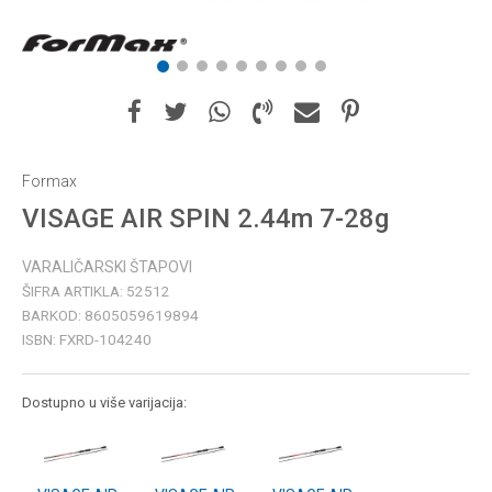
1
2
3
4
5
6
7
8
9
Formax
VISAGE AIR SPIN 2.44m 7-28g
VARALIČARSKI ŠTAPOVI
ŠIFRA ARTIKLA:
52512
BARKOD:
8605059619894
ISBN:
FXRD-104240
Dostupno u više varijacija: