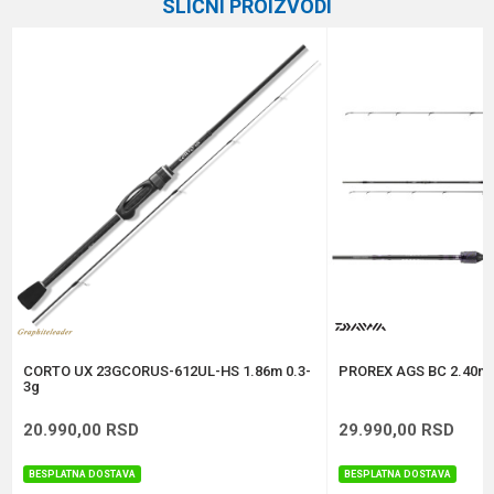
SLIČNI PROIZVODI
Težina bacanja
7-28 g
Email
Broj delova
2
Transp. dužina
125 cm
Poruka
Brend
Formax
Dužina
2.44 m
Težina
114 g
Anti-spam zaštita - izračunajte koliko je 2 + 3 :
POŠALJI
CORTO UX 23GCORUS-612UL-HS 1.86m 0.3-
PROREX AGS BC 2.40m 
3g
20.990,00
RSD
29.990,00
RSD
BESPLATNA DOSTAVA
BESPLATNA DOSTAVA