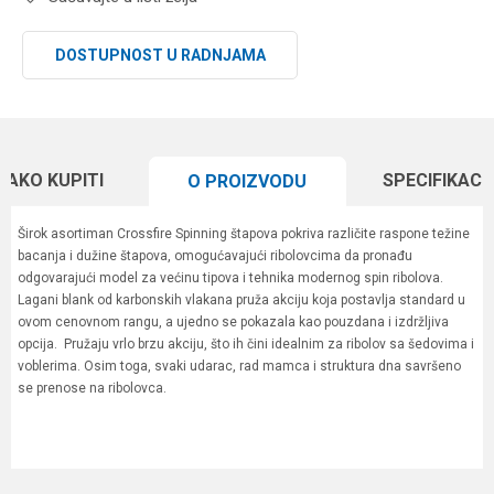
DOSTUPNOST U RADNJAMA
KAKO KUPITI
SPECIFIKACI
O PROIZVODU
Širok asortiman Crossfire Spinning štapova pokriva različite raspone težine
bacanja i dužine štapova, omogućavajući ribolovcima da pronađu
odgovarajući model za većinu tipova i tehnika modernog spin ribolova.
Lagani blank od karbonskih vlakana pruža akciju koja postavlja standard u
ovom cenovnom rangu, a ujedno se pokazala kao pouzdana i izdržljiva
opcija. Pružaju vrlo brzu akciju, što ih čini idealnim za ribolov sa šedovima i
voblerima. Osim toga, svaki udarac, rad mamca i struktura dna savršeno
se prenose na ribolovca.
Karakteristika
Vrednost
Ime/Nadimak
Kategorija
Varaličarski štapovi