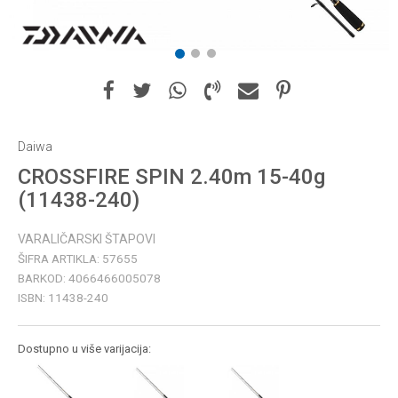
1
2
3
Daiwa
CROSSFIRE SPIN 2.40m 15-40g
(11438-240)
VARALIČARSKI ŠTAPOVI
ŠIFRA ARTIKLA:
57655
BARKOD:
4066466005078
ISBN:
11438-240
Dostupno u više varijacija: