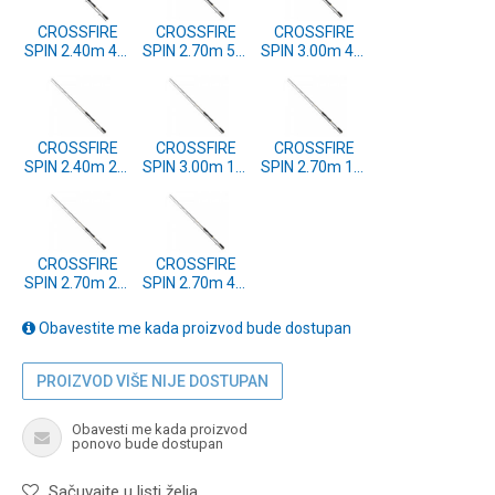
CROSSFIRE
CROSSFIRE
CROSSFIRE
SPIN 2.40m 40-
SPIN 2.70m 50-
SPIN 3.00m 40-
100g (11438-
180g (11438-
100g (11438-
242)
274)
302)
CROSSFIRE
CROSSFIRE
CROSSFIRE
SPIN 2.40m 20-
SPIN 3.00m 10-
SPIN 2.70m 15-
60g (11438-
40g (11438-
40g (11438-
241)
300)
271)
CROSSFIRE
CROSSFIRE
SPIN 2.70m 20-
SPIN 2.70m 40-
60g (11438-
100g (11438-
272)
273)
Obavestite me kada proizvod bude dostupan
PROIZVOD VIŠE NIJE DOSTUPAN
Obavesti me kada proizvod
ponovo bude dostupan
Sačuvajte u listi želja