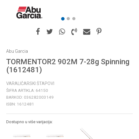
1
2
3
Abu Garcia
TORMENTOR2 902M 7-28g Spinning
(1612481)
VARALIČARSKI ŠTAPOVI
ŠIFRA ARTIKLA:
64150
BARKOD:
036282003149
ISBN:
1612481
Dostupno u više varijacija: