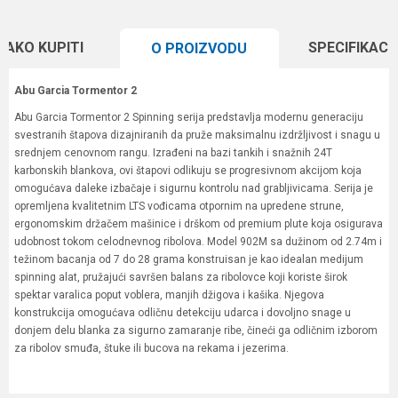
KAKO KUPITI
SPECIFIKACI
O PROIZVODU
Abu Garcia Tormentor 2
Abu Garcia Tormentor 2 Spinning serija predstavlja modernu generaciju
svestranih štapova dizajniranih da pruže maksimalnu izdržljivost i snagu u
srednjem cenovnom rangu. Izrađeni na bazi tankih i snažnih 24T
karbonskih blankova, ovi štapovi odlikuju se progresivnom akcijom koja
omogućava daleke izbačaje i sigurnu kontrolu nad grabljivicama. Serija je
opremljena kvalitetnim LTS vođicama otpornim na upredene strune,
ergonomskim držačem mašinice i drškom od premium plute koja osigurava
udobnost tokom celodnevnog ribolova. Model 902M sa dužinom od 2.74m i
težinom bacanja od 7 do 28 grama konstruisan je kao idealan medijum
spinning alat, pružajući savršen balans za ribolovce koji koriste širok
spektar varalica poput voblera, manjih džigova i kašika. Njegova
konstrukcija omogućava odličnu detekciju udarca i dovoljno snage u
donjem delu blanka za sigurno zamaranje ribe, čineći ga odličnim izborom
za ribolov smuđa, štuke ili bucova na rekama i jezerima.
Karakteristika
Vrednost
Ime/Nadimak