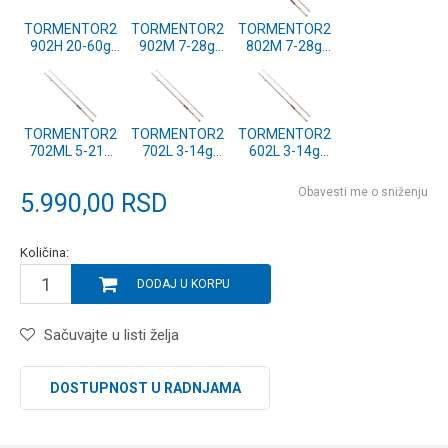
TORMENTOR2
TORMENTOR2
TORMENTOR2
902H 20-60g
902M 7-28g
802M 7-28g
Spinning
Spinning
Spinning
(1612480)
(1612481)
(1612478)
TORMENTOR2
TORMENTOR2
TORMENTOR2
702ML 5-21g
702L 3-14g
602L 3-14g
Spinning
Spinning
Spinning
(1612476)
(1612474)
(1612472)
Obavesti me o sniženju
5.990,00
RSD
Količina:
DODAJ U KORPU
Sačuvajte u listi želja
DOSTUPNOST U RADNJAMA