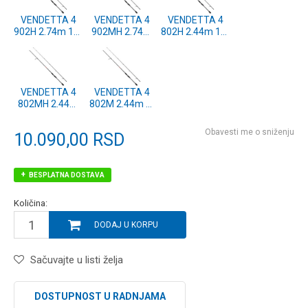
VENDETTA 4
VENDETTA 4
VENDETTA 4
902H 2.74m 14-
902MH 2.74m
802H 2.44m 14-
60g XF SP
10-45g XF SP
60g XF SP
(1640715)
(1640714)
(1640713)
VENDETTA 4
VENDETTA 4
802MH 2.44m
802M 2.44m 7-
8-42g XF SP
30g XF SP
(1640712)
(1640711)
Obavesti me o sniženju
10.090,00
RSD
BESPLATNA DOSTAVA
Količina:
DODAJ U KORPU
Sačuvajte u listi želja
DOSTUPNOST U RADNJAMA