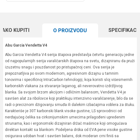
KAKO KUPITI
SPECIFIKACI
O PROIZVODU
Abu Garcia Vendetta V4
Abu Garcia Vendetta V4 serija štapova predstavlja četvrtu generaciju jedne
od najpopularnijih serija varaličarskih štapova na svetu, dizajniranu da pruži
izuzetnu snagu i pouzdanost po pristupačnoj ceni. Ova serija je
prepoznatljiva po svom modernom, agresivnom dizajnu u tamnim
tonovima i specifičnoj IntraCarbon tehnologiji, koja koristi sloj višesmernih
karbonskih vlakana za stvaranje laganog, ali neverovatno izdržljivog
blanka. Sa svojom brzom akcijom i odličnim balansom, Vendetta V4 je
savršen alat za ribolovce koji praktikuju intenzivno varaličarenje, bilo da se
radi o preciznom džigovanju smuđa ili dalekim izbačajima voblera za štuku.
Karakteriše je 30T karbonski blank visoke gustine, LS sprovodnici od
nerđajućeg čelika sa cirkonijumskim umecima prilagođeni upredenim
strunama, kao i ergonomski dizajniran držač mašinice koji omogućava
direktan kontakt sa blankom. Podeljena drška od EVA pene visoke gustine
osigurava udoban hvat i savršen balans, dok moderan crni finiš sa