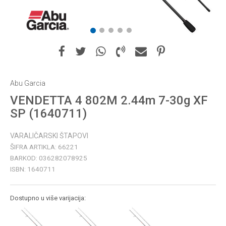
1
2
3
4
5
Abu Garcia
VENDETTA 4 802M 2.44m 7-30g XF
SP (1640711)
VARALIČARSKI ŠTAPOVI
ŠIFRA ARTIKLA:
66221
BARKOD:
036282078925
ISBN:
1640711
Dostupno u više varijacija: