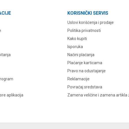
ACIJE
KORISNIČKI SERVIS
Uslovi korišćenja i prodaje
e
Politika privatnosti
Kako kupiti
Isporuka
itanja
Načini plaćanja
Plaćanje karticama
Pravo na odustajanje
program
Reklamacije
Povraćaj sredstava
re aplikacija
Zamena veličine i zamena artikla 