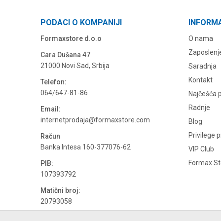
PODACI O KOMPANIJI
INFORM
Formaxstore d.o.o
O nama
Zaposlenj
Cara Dušana 47
21000 Novi Sad, Srbija
Saradnja
Kontakt
Telefon:
064/647-81-86
Najčešća p
Radnje
Email:
internetprodaja@formaxstore.com
Blog
Privilege 
Račun
Banka Intesa 160-377076-62
VIP Club
Formax Sto
PIB:
107393792
Matični broj:
20793058
PDV broj