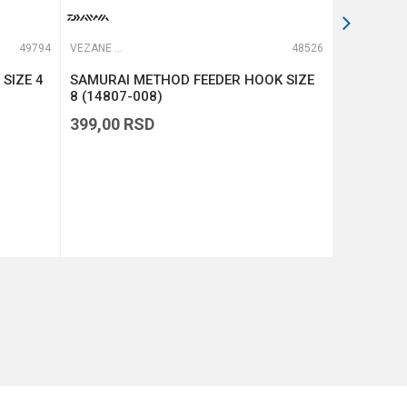
49794
VEZANE UDICE
48526
VEZANE UDICE
SIZE 4
SAMURAI METHOD FEEDER HOOK SIZE
SAMURAI 
8 (14807-008)
6 (14807-
399,00
RSD
399,00
R
DODAJ U KORPU