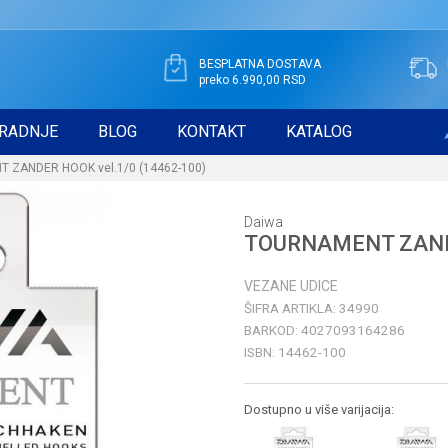
BESPLATNA DOSTAVA
preko 6.990,00 RSD
RADNJE
BLOG
KONTAKT
KATALOG
 ZANDER HOOK vel.1/0 (14462-100)
Daiwa
TOURNAMENT ZANDE
VEZANE UDICE
ŠIFRA ARTIKLA:
34990
BARKOD:
4027093164286
ISBN:
14462-100
Dostupno u više varijacija: