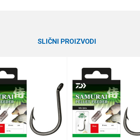
Email
Vezane udice
Daiwa
SLIČNI PROIZVODI
te koliko je 4 + 1 :