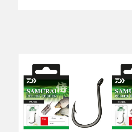
Ime/Nadimak
Kategorija
Brend
Poruka
Anti-spam zaštita - izračunaj
POŠALJI