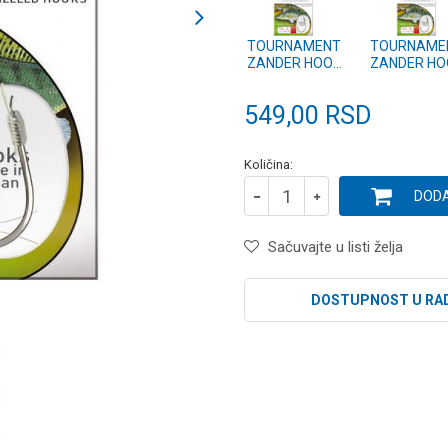
TOURNAMENT
TOURNAME
ZANDER HOOK
ZANDER HO
vel.2/0 (14462-
vel.1/0 (144
200)
100)
549,00
RSD
Količina:
DODA
Sačuvajte u listi želja
DOSTUPNOST U RA