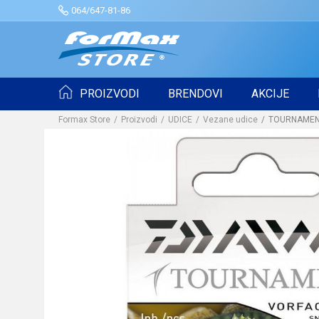
064/647-81-86
PROIZVODI
BRENDOVI
AKCIJE
Formax Store
Proizvodi
UDICE
Vezane udice
TOURNAMENT