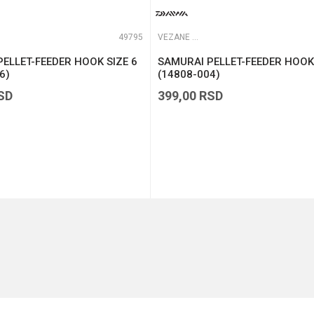
49795
VEZANE UDICE
ELLET-FEEDER HOOK SIZE 6
SAMURAI PELLET-FEEDER HOOK 
6)
(14808-004)
SD
399,00
RSD
DODAJ U KORPU
DODAJ U KORPU