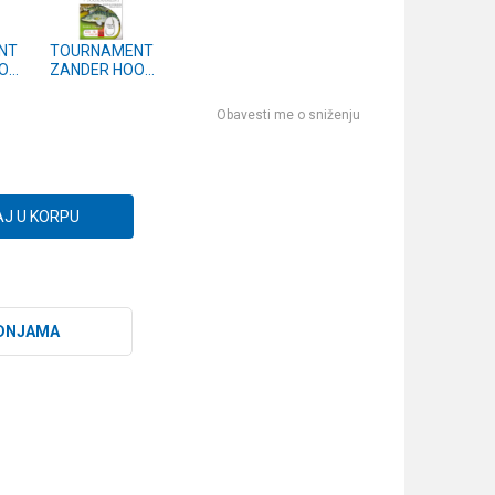
NT
TOURNAMENT
OK
ZANDER HOOK
62-
vel.1 (14462-
001)
Obavesti me o sniženju
J U KORPU
DNJAMA