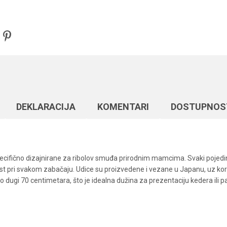
DEKLARACIJA
KOMENTARI
DOSTUPNOS
pecifično dizajnirane za ribolov smuđa prirodnim mamcima. Svaki pojedina
 pri svakom zabačaju. Udice su proizvedene i vezane u Japanu, uz koriš
no dugi 70 centimetara, što je idealna dužina za prezentaciju kedera ili p
Vrednost