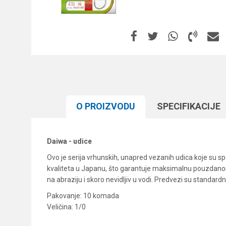
O PROIZVODU
SPECIFIKACIJЕ
Daiwa - udice
Ovo je serija vrhunskih, unapred vezanih udica koje su s
kvaliteta u Japanu, što garantuje maksimalnu pouzdanost
na abraziju i skoro nevidljiv u vodi. Predvezi su standard
Pakovanje: 10 komada
Veličina: 1/0
Karakteristika