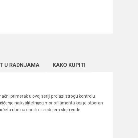
T U RADNJAMA
KAKO KUPITI
čni primerak u ovoj seriji prolazi strogu kontrolu
ćenje najkvalitetnijeg monofilamenta koji je otporan
arčeta ribe na dnu ili u srednjem sloju vode.