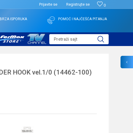
Prijavite se
Registrujte se
0
BRZA ISPORUKA
POMOĆ I NAJČEŠĆA PITANJA
Pretraži sajt
R HOOK vel.1/0 (14462-100)