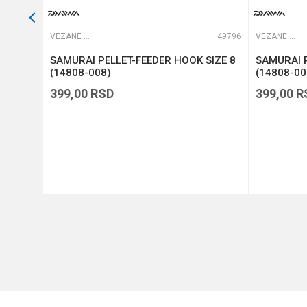
57875
VEZANE UDICE
49796
VEZANE UDICE
R HOOK
SAMURAI PELLET-FEEDER HOOK SIZE 8
SAMURAI P
(14808-008)
(14808-00
399,00
RSD
399,00
R
DODAJ U KORPU