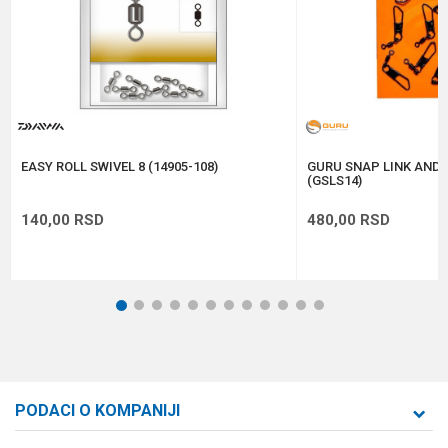
Anti-spam zaštita - izračunajte koliko je 4 + 1 :
POŠALJI
EASY ROLL SWIVEL 8 (14905-108)
GURU SNAP LINK AND S
(GSLS14)
140,00
RSD
480,00
RSD
1
2
3
4
5
6
7
8
9
10
11
12
PODACI O KOMPANIJI
Formaxstore d.o.o