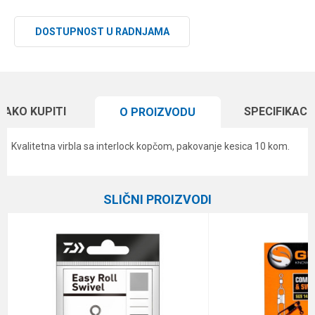
DOSTUPNOST U RADNJAMA
KAKO KUPITI
SPECIFIKACI
O PROIZVODU
Kvalitetna virbla sa interlock kopčom, pakovanje kesica 10 kom.
Karakteristika
Vrednost
Ime/Nadimak
Kategorija
Virble, kopče i alkice
SLIČNI PROIZVODI
Brend
Formax
Email
Komada
10
Veličina
10
Poruka