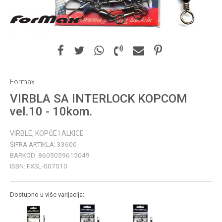
Formax
VIRBLA SA INTERLOCK KOPCOM
vel.10 - 10kom.
VIRBLE, KOPČE I ALKICE
ŠIFRA ARTIKLA:
33600
BARKOD:
8605059615049
ISBN:
FXSL-007010
Dostupno u više varijacija: