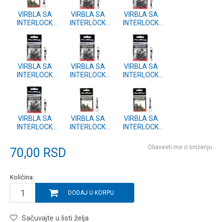
VIRBLA SA
VIRBLA SA
VIRBLA SA
INTERLOCK
INTERLOCK
INTERLOCK
KOPCOM vel.4 -
KOPCOM vel.18
KOPCOM vel.16
6kom.
- 10kom.
- 10kom.
VIRBLA SA
VIRBLA SA
VIRBLA SA
INTERLOCK
INTERLOCK
INTERLOCK
KOPCOM vel.14
KOPCOM vel.12
KOPCOM vel.10
- 10kom.
- 10kom.
- 10kom.
VIRBLA SA
VIRBLA SA
VIRBLA SA
INTERLOCK
INTERLOCK
INTERLOCK
KOPCOM vel.2 -
KOPCOM vel.8 -
KOPCOM vel.6 -
4kom.
10kom.
10kom.
Obavesti me o sniženju
70,00
RSD
Količina:
DODAJ U KORPU
Sačuvajte u listi želja