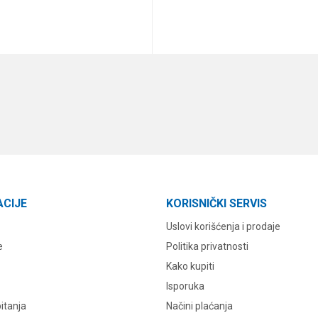
DODAJ U KORPU
DODAJ U KORPU
ACIJE
KORISNIČKI SERVIS
Uslovi korišćenja i prodaje
e
Politika privatnosti
Kako kupiti
Isporuka
itanja
Načini plaćanja