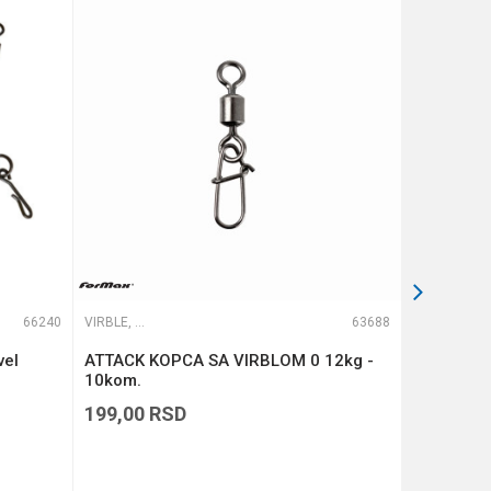
66240
VIRBLE, KOPČE I ALKICE
63688
VIRBLE, KOPČE I ALKICE
vel
ATTACK KOPCA SA VIRBLOM 0 12kg -
ATTACK K
10kom.
10kom.
199,00
RSD
199,00
R