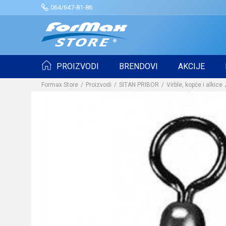
064/647-81-86
PROIZVODI
BRENDOVI
AKCIJE
Formax Store
Proizvodi
SITAN PRIBOR
Virble, kopče i alkice