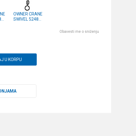
NE
OWNER CRANE
81-
SWIVEL 52481-
LL
Obavesti me o sniženju
J U KORPU
DNJAMA