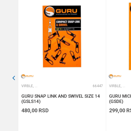
Anti-spam zaštita - izračunajt
POŠALJI
49771
VIRBLE, KOPČE I ALKICE
66447
VIRBLE, KOPČE I ALKICE
8)
GURU SNAP LINK AND SWIVEL SIZE 14
GURU MIC
(GSLS14)
(GSDE)
480,00
RSD
299,00
R