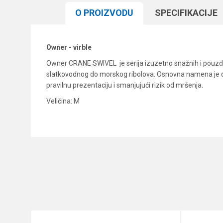
O PROIZVODU
SPECIFIKACIJЕ
Owner - virble
Owner CRANE SWIVEL je serija izuzetno snažnih i pouzdani
slatkovodnog do morskog ribolova. Osnovna namena je da s
pravilnu prezentaciju i smanjujući rizik od mršenja.
Veličina: M
Karakteristika
Ime/Nadimak
Kategorija
Brend
Poruka