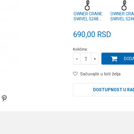
OWNER CRANE
OWNER CRA
SWIVEL 52481-
SWIVEL 524
M
L
690,00
RSD
Količina:
DODA
Sačuvajte u listi želja
DOSTUPNOST U RA