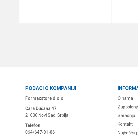
DODAJ U KORPU
PODACI O KOMPANIJI
INFORM
Formaxstore d.o.o
O nama
Zaposlenj
Cara Dušana 47
21000 Novi Sad, Srbija
Saradnja
Kontakt
Telefon:
064/647-81-86
Najčešća p