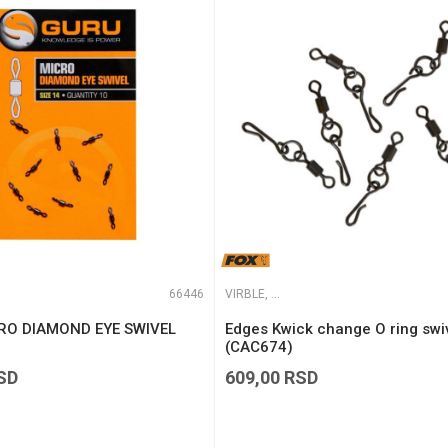
e koliko je 9 - 4 :
66446
VIRBLE, KOPČE I ALKICE
RO DIAMOND EYE SWIVEL
Edges Kwick change O ring swi
(CAC674)
SD
609,00
RSD