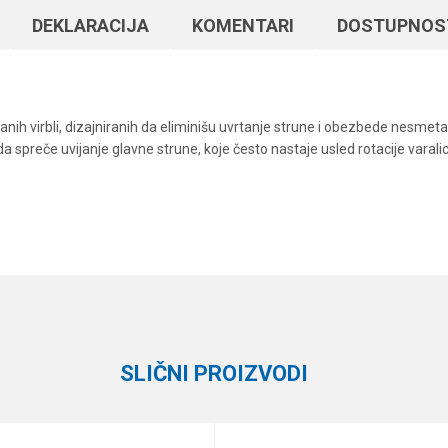
DEKLARACIJA
KOMENTARI
DOSTUPNOS
h virbli, dizajniranih da eliminišu uvrtanje strune i obezbede nesmeta
preče uvijanje glavne strune, koje često nastaje usled rotacije varalic
Vrednost
Email
Virble, kopče i alkice
Owner
SLIČNI PROIZVODI