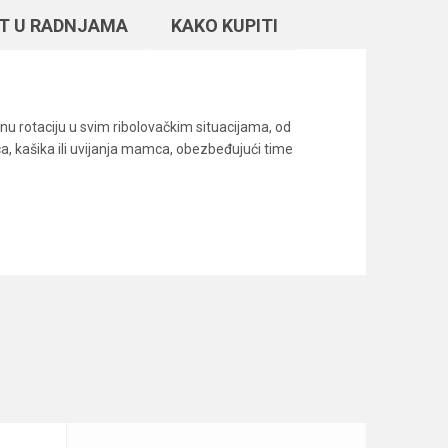
T U RADNJAMA
KAKO KUPITI
nu rotaciju u svim ribolovačkim situacijama, od
a, kašika ili uvijanja mamca, obezbeđujući time