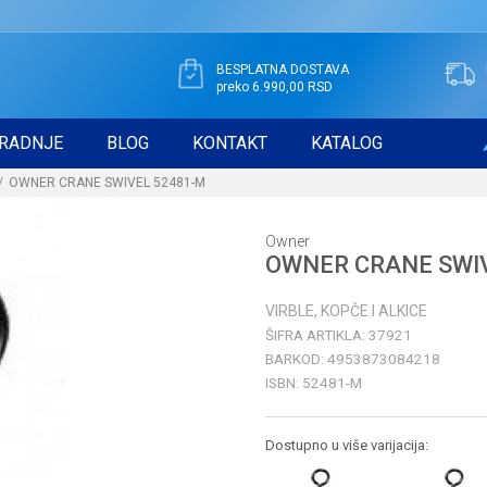
BESPLATNA DOSTAVA
preko 6.990,00 RSD
RADNJE
BLOG
KONTAKT
KATALOG
OWNER CRANE SWIVEL 52481-M
Owner
OWNER CRANE SWI
VIRBLE, KOPČE I ALKICE
ŠIFRA ARTIKLA:
37921
BARKOD:
4953873084218
ISBN:
52481-M
Dostupno u više varijacija: