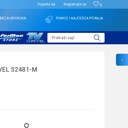
Prijavite se
Registrujte se
0
BRZA ISPORUKA
POMOĆ I NAJČEŠĆA PITANJA
Pretraži sajt
VEL 52481-M