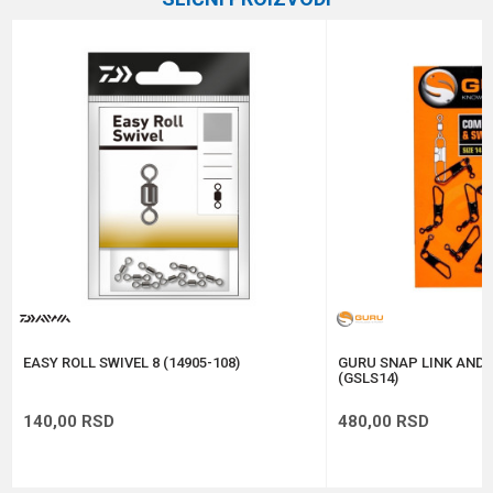
Brend
Berkley
Email
Komada
6
Nosivost
100 lbs
Poruka
Veličina
3
Anti-spam zaštita - izračunajte koliko je 4 + 1 :
POŠALJI
EASY ROLL SWIVEL 8 (14905-108)
GURU SNAP LINK AND S
(GSLS14)
140,00
RSD
480,00
RSD