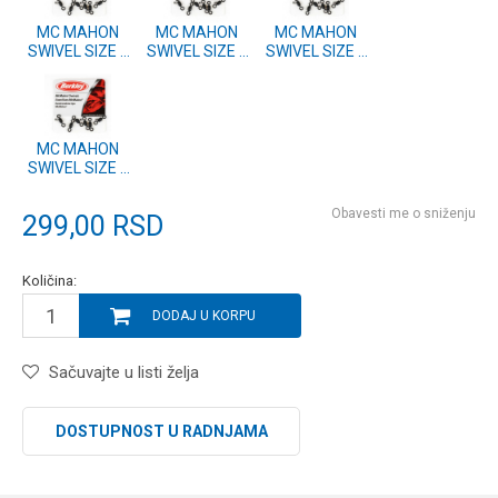
MC MAHON
MC MAHON
MC MAHON
SWIVEL SIZE 5
SWIVEL SIZE 3
SWIVEL SIZE 1
(1277781)
(1277780)
(1277779)
MC MAHON
SWIVEL SIZE 7
(1277782)
Obavesti me o sniženju
299,00
RSD
Količina:
DODAJ U KORPU
Sačuvajte u listi želja
DOSTUPNOST U RADNJAMA