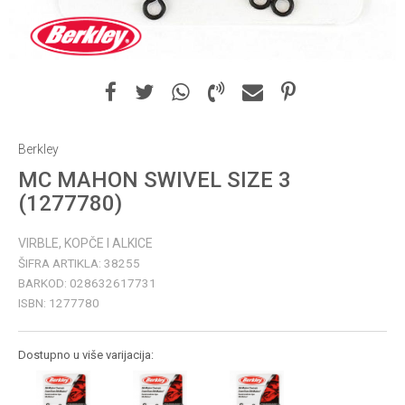
Berkley
MC MAHON SWIVEL SIZE 3
(1277780)
VIRBLE, KOPČE I ALKICE
ŠIFRA ARTIKLA:
38255
BARKOD:
028632617731
ISBN:
1277780
Dostupno u više varijacija: