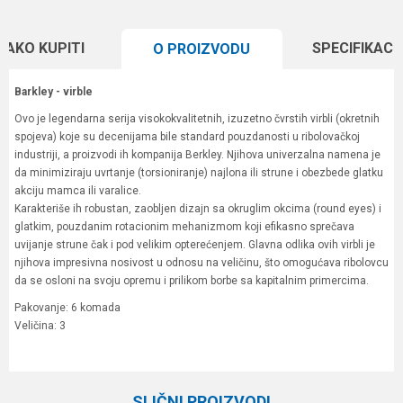
KAKO KUPITI
SPECIFIKACI
O PROIZVODU
Barkley - virble
Ovo je legendarna serija visokokvalitetnih, izuzetno čvrstih virbli (okretnih
spojeva) koje su decenijama bile standard pouzdanosti u ribolovačkoj
industriji, a proizvodi ih kompanija Berkley. Njihova univerzalna namena je
da minimiziraju uvrtanje (torsioniranje) najlona ili strune i obezbede glatku
akciju mamca ili varalice.
Karakteriše ih robustan, zaobljen dizajn sa okruglim okcima (round eyes) i
glatkim, pouzdanim rotacionim mehanizmom koji efikasno sprečava
uvijanje strune čak i pod velikim opterećenjem. Glavna odlika ovih virbli je
njihova impresivna nosivost u odnosu na veličinu, što omogućava ribolovcu
da se osloni na svoju opremu i prilikom borbe sa kapitalnim primercima.
Pakovanje: 6 komada
Veličina: 3
Karakteristika
Vrednost
Ime/Nadimak
Kategorija
Virble, kopče i alkice
SLIČNI PROIZVODI